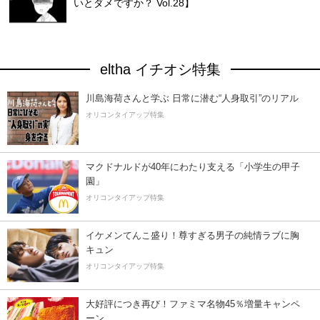
いとダメですか？ Vol.28】
eltha イチオシ特集
川島海荷さんと学ぶ 日常に潜む“人身取引”のリアル
オリコンタイアップ特集
マクドナルドが40年にわたり支える「小学生の甲子
園」
オリコンタイアップ特集
イケメンてんこ盛り！尊すぎる男子の純情ラブに胸
キュン
オリコンタイアップ特集
大好評につき再び！ファミマ名物45％増量キャンペ
ーン