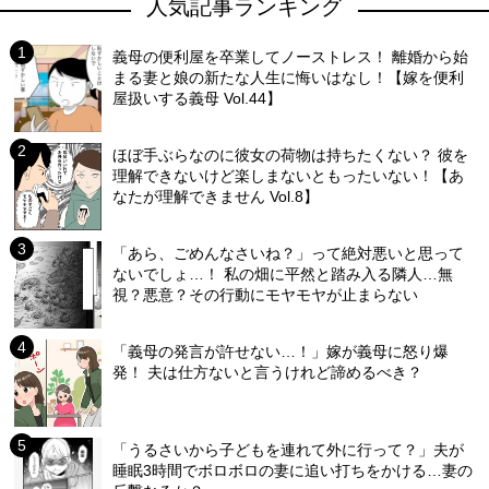
人気記事ランキング
義母の便利屋を卒業してノーストレス！ 離婚から始
まる妻と娘の新たな人生に悔いはなし！【嫁を便利
屋扱いする義母 Vol.44】
ほぼ手ぶらなのに彼女の荷物は持ちたくない？ 彼を
理解できないけど楽しまないともったいない！【あ
なたが理解できません Vol.8】
「あら、ごめんなさいね？」って絶対悪いと思って
ないでしょ…！ 私の畑に平然と踏み入る隣人…無
視？悪意？その行動にモヤモヤが止まらない
「義母の発言が許せない…！」嫁が義母に怒り爆
発！ 夫は仕方ないと言うけれど諦めるべき？
「うるさいから子どもを連れて外に行って？」夫が
睡眠3時間でボロボロの妻に追い打ちをかける…妻の