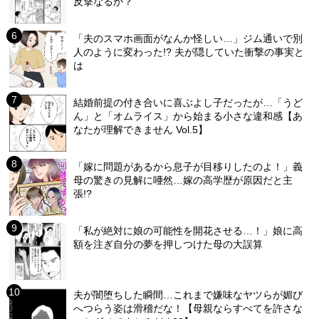
反撃なるか？
「夫のスマホ画面がなんか怪しい…」ジム通いで別
人のように変わった!? 夫が隠していた衝撃の事実と
は
結婚前提の付き合いに喜ぶよし子だったが…「うど
ん」と「オムライス」から始まる小さな違和感【あ
なたが理解できません Vol.5】
「嫁に問題があるから息子が目移りしたのよ！」義
母の驚きの見解に唖然…嫁の高学歴が原因だと主
張!?
「私が絶対に娘の可能性を開花させる…！」娘に高
額を注ぎ自分の夢を押しつけた母の大誤算
夫が闇堕ちした瞬間…これまで嫌味なヤツらが媚び
へつらう姿は滑稽だな！【母親ならすべてを許さな