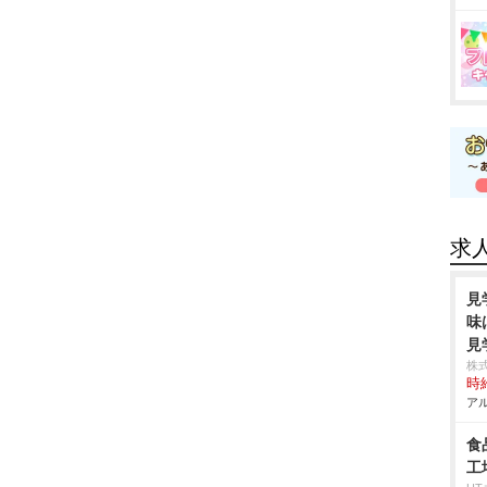
求
見
味
見
株
時給
アル
食
工