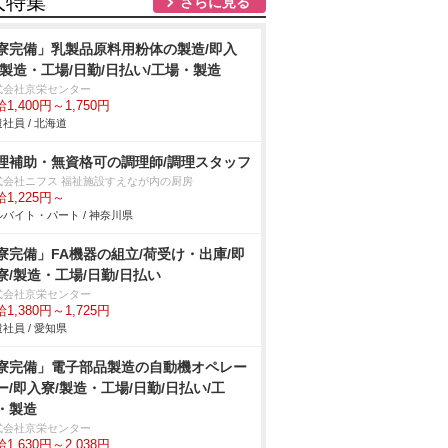
人特集
さらに見る
寮完備」乳製品原料用粉体の製造/即入
/製造・工場/日勤/日払い/工場・製造
式会社京栄センター
1,400円～1,750円
社員 / 北海道
理補助・無資格可の調理師/調理スタッフ
式会社ニフス 福祉施設すえなが内の厨房
1,225円～
バイト・パート / 神奈川県
寮完備」FA機器の組立/荷受け・出庫/即
寮/製造・工場/日勤/日払い
式会社京栄センター
1,380円～1,725円
社員 / 愛知県
寮完備」電子部品製造の自動機オペレー
ー/即入寮/製造・工場/日勤/日払い/工
・製造
式会社京栄センター
1,630円～2,038円