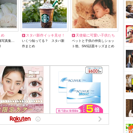
とめ
スタバ新作イッキ見せ！
天使級に可愛い子供たち
猫写真集…
いくつ知ってる？ スタバ新
ペットと子供の仲良しショッ
リ
作まとめ
ト他、SNS話題キッズまとめ