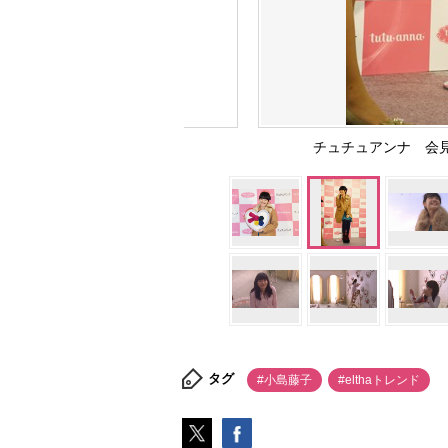
チュチュアンナ 会見の様
タグ
#小島藤子
#elthaトレンド