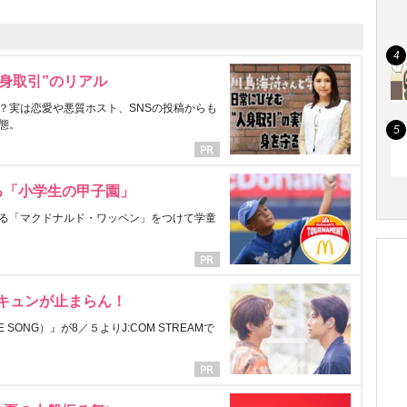
身取引”のリアル
？実は恋愛や悪質ホスト、SNSの投稿からも
態。
る「小学生の甲子園」
る「マクドナルド・ワッペン」をつけて学童
にキュンが止まらん！
ONG）』が8／５よりJ:COM STREAMで