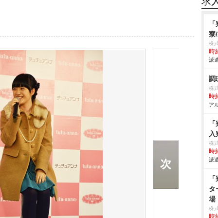
求
「
寮
株
時給
派遣
調
株
時給
アル
「
入
株
時給
派遣
「
タ
場
株
時給