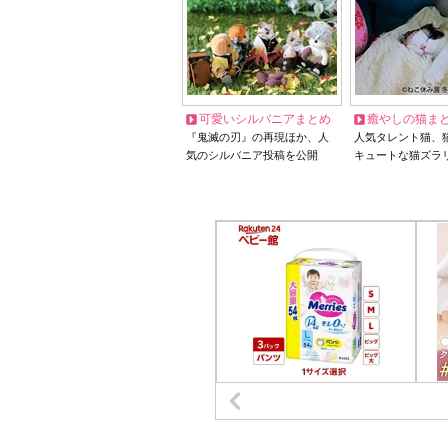
可愛いシルバニアまとめ
癒やしの猫ま
『鬼滅の刃』の再現ほか、人
人気タレント猫、
気のシルバニア投稿を公開
キュートな猫ズラ