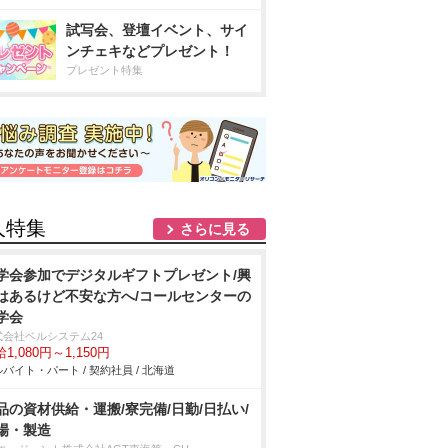
試写会、登壇イベント、サイ
ンチェキなどプレゼント！
プレゼント特集
人特集
さらに見る
学会参加でデジタルギフトプレゼント/興
はあるけど不安な方へ/コールセンターの
学会
式会社ベルシステム24
1,080円～1,150円
バイト・パート / 契約社員 / 北海道
品の資材供給・運搬/寮完備/日勤/日払い/
場・製造