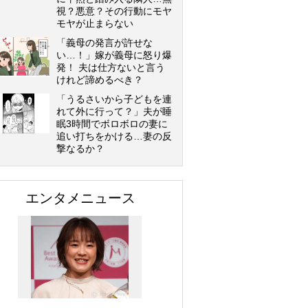
視？悪意？その行動にモヤ
モヤが止まらない
「義母の発言が許せな
い…！」嫁が義母に怒り爆
発！ 夫は仕方ないと言う
けれど諦めるべき？
「うるさいから子どもを連
れて外に行って？」夫が睡
眠3時間でボロボロの妻に
追い打ちをかける…妻の反
撃なるか？
エンタメニュース