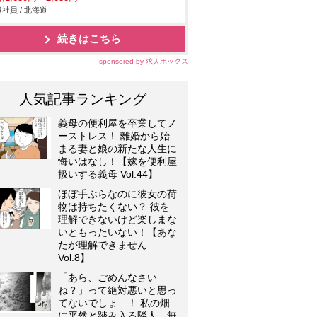
社員 / 北海道
続きはこちら
sponsored by 求人ボックス
人気記事ランキング
義母の便利屋を卒業してノ
ーストレス！ 離婚から始
まる妻と娘の新たな人生に
悔いはなし！【嫁を便利屋
扱いする義母 Vol.44】
ほぼ手ぶらなのに彼女の荷
物は持ちたくない？ 彼を
理解できないけど楽しまな
いともったいない！【あな
たが理解できません
Vol.8】
「あら、ごめんなさい
ね？」って絶対悪いと思っ
てないでしょ…！ 私の畑
に平然と踏み入る隣人…無