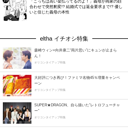
「こっちは高い金払ってるのよ！」義母が両家の顔
合わせで突然豹変!? 結婚式では返金要求まで!? 優し
いと信じた義母の本性
eltha イチオシ特集
森崎ウィン×向井康二“両片思い”にキュンが止まら
ん！
オリコンタイアップ特集
大好評につき再び！ファミマ名物45％増量キャンペ
ーン
オリコンタイアップ特集
SUPER★DRAGON、自ら描いた”レトロフューチャ
ー”
オリコンタイアップ特集