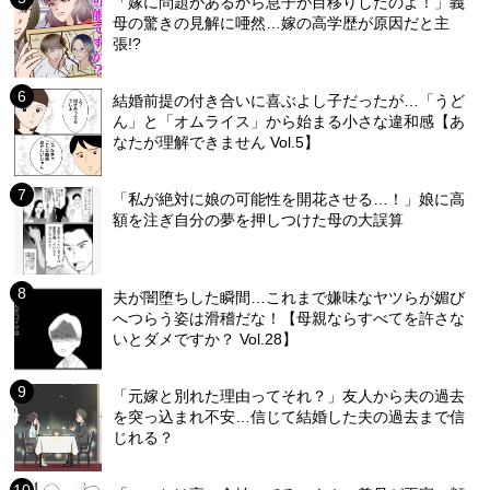
「嫁に問題があるから息子が目移りしたのよ！」義
母の驚きの見解に唖然…嫁の高学歴が原因だと主
張!?
結婚前提の付き合いに喜ぶよし子だったが…「うど
ん」と「オムライス」から始まる小さな違和感【あ
なたが理解できません Vol.5】
「私が絶対に娘の可能性を開花させる…！」娘に高
額を注ぎ自分の夢を押しつけた母の大誤算
夫が闇堕ちした瞬間…これまで嫌味なヤツらが媚び
へつらう姿は滑稽だな！【母親ならすべてを許さな
いとダメですか？ Vol.28】
「元嫁と別れた理由ってそれ？」友人から夫の過去
を突っ込まれ不安…信じて結婚した夫の過去まで信
じれる？