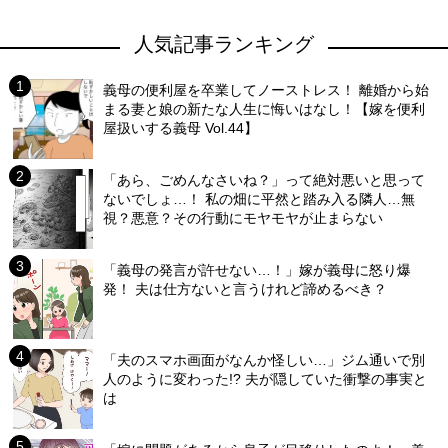
人気記事ランキング
義母の便利屋を卒業してノーストレス！ 離婚から始
まる妻と娘の新たな人生に悔いはなし！【嫁を便利
屋扱いする義母 Vol.44】
「あら、ごめんなさいね？」って絶対悪いと思って
ないでしょ…！ 私の畑に平然と踏み入る隣人…無
視？悪意？その行動にモヤモヤが止まらない
「義母の発言が許せない…！」嫁が義母に怒り爆
発！ 夫は仕方ないと言うけれど諦めるべき？
「夫のスマホ画面がなんか怪しい…」ジム通いで別
人のように変わった!? 夫が隠していた衝撃の事実と
は