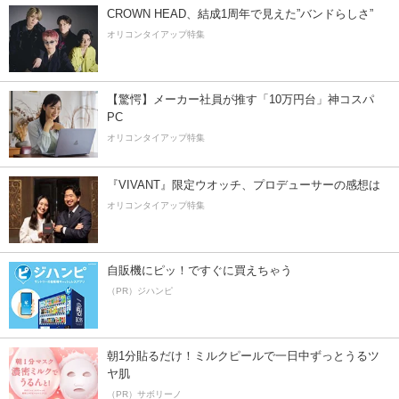
CROWN HEAD、結成1周年で見えた”バンドらしさ”
オリコンタイアップ特集
【驚愕】メーカー社員が推す「10万円台」神コスパ
PC
オリコンタイアップ特集
『VIVANT』限定ウオッチ、プロデューサーの感想は
オリコンタイアップ特集
自販機にピッ！ですぐに買えちゃう
（PR）ジハンピ
朝1分貼るだけ！ミルクピールで一日中ずっとうるツ
ヤ肌
（PR）サボリーノ