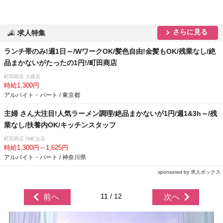
さらに見る
求人特集
ランチ帯のみ!週1日～/WワークOK/髪色自由!金髪もOK/残業なし/絶
品まかないがたったの1円!/町田商店
町田商店 大森店
時給1,300円
アルバイト・パート / 東京都
主婦 さん大注目!人気ラーメン調理/絶品まかないが1円/週1&3h～/残
業なし/扶養内OK/キッチンスタッフ
町田商店 仲町台店
時給1,300円～1,625円
アルバイト・パート / 神奈川県
sponsored by 求人ボックス
11 / 12
前へ
次へ