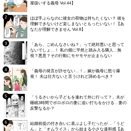
屋扱いする義母 Vol.44】
ほぼ手ぶらなのに彼女の荷物は持ちたくない？ 彼を
理解できないけど楽しまないともったいない！【あ
なたが理解できません Vol.8】
「あら、ごめんなさいね？」って絶対悪いと思って
ないでしょ…！ 私の畑に平然と踏み入る隣人…無
視？悪意？その行動にモヤモヤが止まらない
「義母の発言が許せない…！」嫁が義母に怒り爆
発！ 夫は仕方ないと言うけれど諦めるべき？
「うるさいから子どもを連れて外に行って？」夫が
睡眠3時間でボロボロの妻に追い打ちをかける…妻の
反撃なるか？
結婚前提の付き合いに喜ぶよし子だったが…「うど
ん」と「オムライス」から始まる小さな違和感【あ