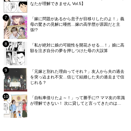
なたが理解できません Vol.5】
「嫁に問題があるから息子が目移りしたのよ！」義
母の驚きの見解に唖然…嫁の高学歴が原因だと主
張!?
「私が絶対に娘の可能性を開花させる…！」娘に高
額を注ぎ自分の夢を押しつけた母の大誤算
「元嫁と別れた理由ってそれ？」友人から夫の過去
を突っ込まれ不安…信じて結婚した夫の過去まで信
じれる？
「自転車借りたよ～！」って勝手に!? ママ友の常識
が理解できない！ 次に貸してと言ってきたのは…