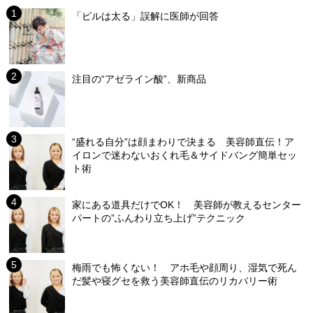
「ピルは太る」誤解に医師が回答
注目の“アゼライン酸”、新商品
“盛れる自分”は顔まわりで決まる 美容師直伝！ア
イロンで迷わないおくれ毛＆サイドバング簡単セッ
ト術
家にある道具だけでOK！ 美容師が教えるセンター
パートの”ふんわり立ち上げ”テクニック
梅雨でも怖くない！ アホ毛や顔周り、湿気で死ん
だ髪や寝グセを救う美容師直伝のリカバリー術