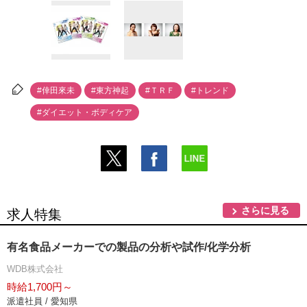
#倖田來未
#東方神起
#ＴＲＦ
#トレンド
#ダイエット・ボディケア
さらに見る
求人特集
有名食品メーカーでの製品の分析や試作/化学分析
WDB株式会社
時給1,700円～
派遣社員 / 愛知県