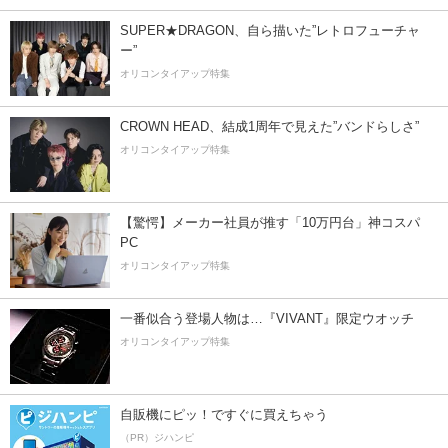
SUPER★DRAGON、自ら描いた”レトロフューチャ
ー”
オリコンタイアップ特集
CROWN HEAD、結成1周年で見えた”バンドらしさ”
オリコンタイアップ特集
【驚愕】メーカー社員が推す「10万円台」神コスパ
PC
オリコンタイアップ特集
一番似合う登場人物は…『VIVANT』限定ウオッチ
オリコンタイアップ特集
自販機にピッ！ですぐに買えちゃう
（PR）ジハンピ