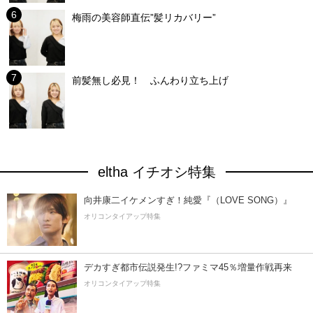
梅雨の美容師直伝”髪リカバリー”
前髪無し必見！ ふんわり立ち上げ
eltha イチオシ特集
向井康二イケメンすぎ！純愛『（LOVE SONG）』
オリコンタイアップ特集
デカすぎ都市伝説発生!?ファミマ45％増量作戦再来
オリコンタイアップ特集