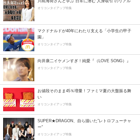
川島海荷さんと学ぶ 日常に潜む“人身取引”のリアル
オリコンタイアップ特集
マクドナルドが40年にわたり支える「小学生の甲子
園」
オリコンタイアップ特集
向井康二イケメンすぎ！純愛『（LOVE SONG）』
オリコンタイアップ特集
お値段そのまま45％増量！ファミマ夏の大盤振る舞
い
オリコンタイアップ特集
SUPER★DRAGON、自ら描いた”レトロフューチャ
ー”
オリコンタイアップ特集