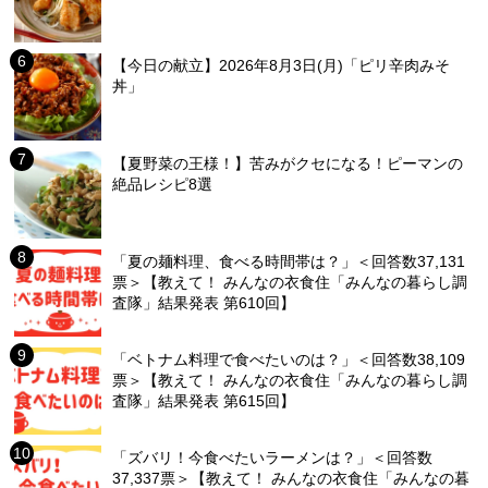
【今日の献立】2026年8月3日(月)「ピリ辛肉みそ
丼」
【夏野菜の王様！】苦みがクセになる！ピーマンの
絶品レシピ8選
「夏の麺料理、食べる時間帯は？」＜回答数37,131
票＞【教えて！ みんなの衣食住「みんなの暮らし調
査隊」結果発表 第610回】
「ベトナム料理で食べたいのは？」＜回答数38,109
票＞【教えて！ みんなの衣食住「みんなの暮らし調
査隊」結果発表 第615回】
「ズバリ！今食べたいラーメンは？」＜回答数
37,337票＞【教えて！ みんなの衣食住「みんなの暮