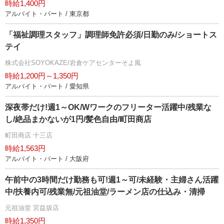
時給1,400円
アルバイト・パート / 東京都
「福祉調理スタッフ」調理師免許必須/日勤のみ/ショートス
テイ
株式会社SOYOKAZE/岩倉ケアセンターそよ風
時給1,200円～1,350円
アルバイト・パート / 愛知県
深夜帯だけ!週1～OK/Wワークのフリーター活躍中/残業な
し/絶品まかないが1円/髪色自由/町田商店
町田商店 十三店
時給1,563円
アルバイト・パート / 大阪府
午前中の3時間だけ勤務も可!週1～可/未経験・主婦さん活躍
中/扶養内可/残業無/元祖油堂/ラーメン店の仕込み・清掃
元祖油堂 宮益坂店
時給1,350円