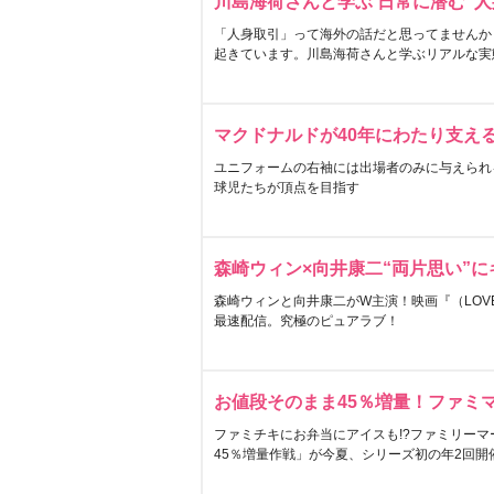
川島海荷さんと学ぶ 日常に潜む“人
「人身取引」って海外の話だと思ってませんか
起きています。川島海荷さんと学ぶリアルな実
マクドナルドが40年にわたり支え
ユニフォームの右袖には出場者のみに与えられ
球児たちが頂点を目指す
森崎ウィン×向井康二“両片思い”
森崎ウィンと向井康二がW主演！映画『（LOVE S
最速配信。究極のピュアラブ！
お値段そのまま45％増量！ファミ
ファミチキにお弁当にアイスも!?ファミリーマ
45％増量作戦」が今夏、シリーズ初の年2回開