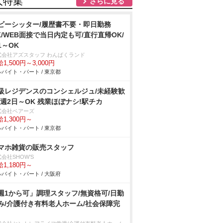
人特集
さらに見る
ビーシッター/履歴書不要・即日勤務
K/WEB面接で当日内定も可/直行直帰OK/
1～OK
式会社アズスタッフ わんぱくランド
1,500円～3,000円
バイト・パート / 東京都
級レジデンスのコンシェルジュ/未経験歓
!週2日～OK 残業ほぼナシ!駅チカ
式会社ベアーズ
1,300円～
バイト・パート / 東京都
マホ雑貨の販売スタッフ
会社SHOW’S
1,180円～
バイト・パート / 大阪府
週1から可」調理スタッフ/無資格可/日勤
み/介護付き有料老人ホーム/社会保障完