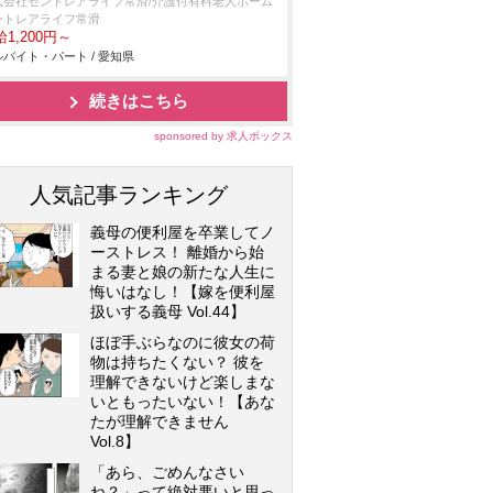
式会社セントレアライフ常滑/介護付有料老人ホーム
ントレアライフ常滑
1,200円～
バイト・パート / 愛知県
続きはこちら
sponsored by 求人ボックス
人気記事ランキング
義母の便利屋を卒業してノ
ーストレス！ 離婚から始
まる妻と娘の新たな人生に
悔いはなし！【嫁を便利屋
扱いする義母 Vol.44】
ほぼ手ぶらなのに彼女の荷
物は持ちたくない？ 彼を
理解できないけど楽しまな
いともったいない！【あな
たが理解できません
Vol.8】
「あら、ごめんなさい
ね？」って絶対悪いと思っ