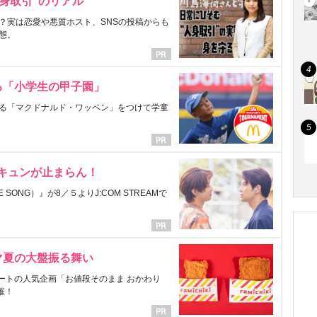
身取引”のリアル
？実は恋愛や悪質ホスト、SNSの投稿からも
態。
る「小学生の甲子園」
る「マクドナルド・ワッペン」をつけて学童
にキュンが止まらん！
ONG）』が8／５よりJ:COM STREAMで
マ夏の大盤振る舞い
ートの人気企画「お値段そのまま おかわり
催！