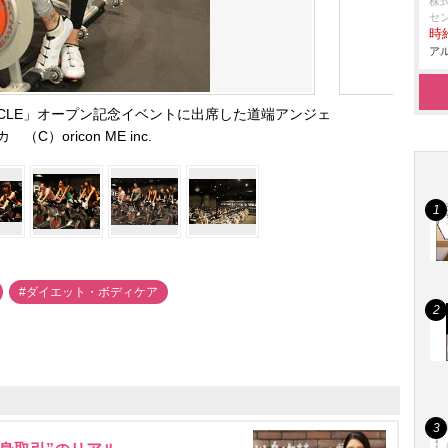
株
セ
時給
アル
YCLE」オープン記念イベントに出席した道端アンジェ
 （C）oricon ME inc.
#ダイエット・ボディケア