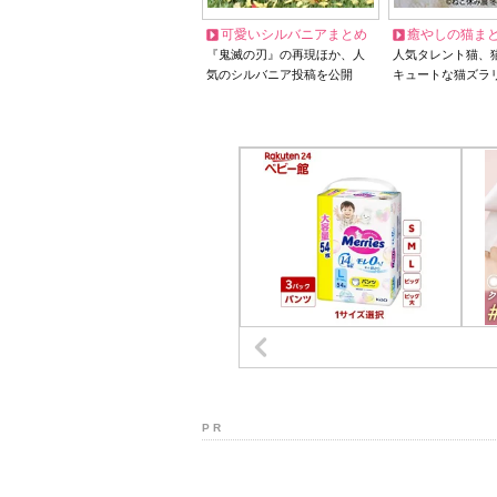
可愛いシルバニアまとめ
癒やしの猫ま
『鬼滅の刃』の再現ほか、人
人気タレント猫、
気のシルバニア投稿を公開
キュートな猫ズラ
P R