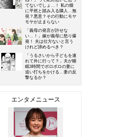
てないでしょ…！ 私の畑
に平然と踏み入る隣人…無
視？悪意？その行動にモヤ
モヤが止まらない
「義母の発言が許せな
い…！」嫁が義母に怒り爆
発！ 夫は仕方ないと言う
けれど諦めるべき？
「うるさいから子どもを連
れて外に行って？」夫が睡
眠3時間でボロボロの妻に
追い打ちをかける…妻の反
撃なるか？
エンタメニュース