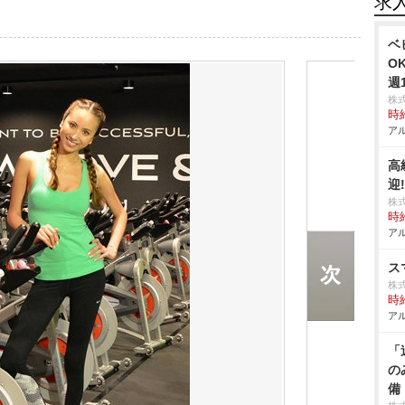
求
ベ
O
週
株
時給
アル
高
迎
株
時給
アル
ス
株式
時給
アル
「
の
備