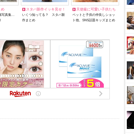
とめ
スタバ新作イッキ見せ！
天使級に可愛い子供たち
猫写真集…
いくつ知ってる？ スタバ新
ペットと子供の仲良しショッ
リ
作まとめ
ト他、SNS話題キッズまとめ