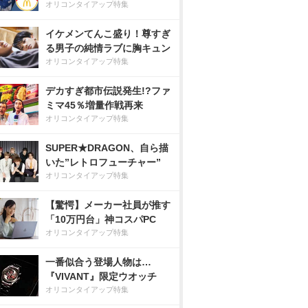
オリコンタイアップ特集
イケメンてんこ盛り！尊すぎ
る男子の純情ラブに胸キュン
オリコンタイアップ特集
デカすぎ都市伝説発生!?ファ
ミマ45％増量作戦再来
オリコンタイアップ特集
SUPER★DRAGON、自ら描
いた”レトロフューチャー”
オリコンタイアップ特集
【驚愕】メーカー社員が推す
「10万円台」神コスパPC
オリコンタイアップ特集
一番似合う登場人物は…
『VIVANT』限定ウオッチ
オリコンタイアップ特集