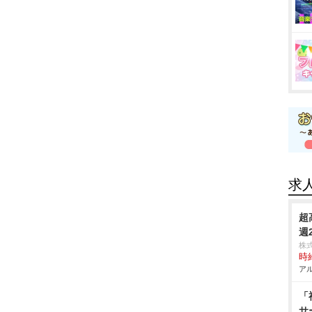
求
超
週
株
時給
アル
「
サ