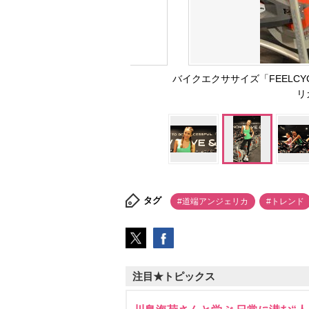
バイクエクササイズ「FEELC
リカ
タグ
#道端アンジェリカ
#トレンド
注目★トピックス