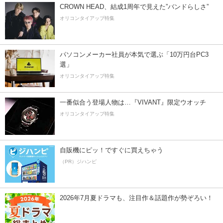
CROWN HEAD、結成1周年で見えた”バンドらしさ”
オリコンタイアップ特集
パソコンメーカー社員が本気で選ぶ「10万円台PC3
選」
オリコンタイアップ特集
一番似合う登場人物は…『VIVANT』限定ウオッチ
オリコンタイアップ特集
自販機にピッ！ですぐに買えちゃう
（PR）ジハンピ
2026年7月夏ドラマも、注目作＆話題作が勢ぞろい！