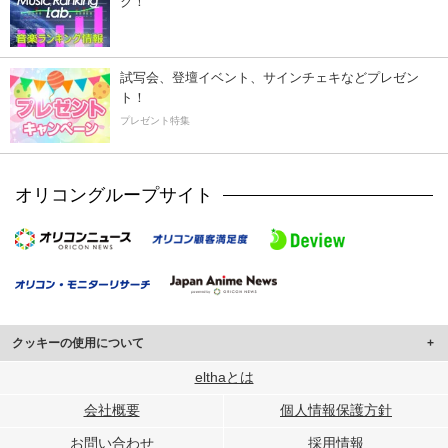
ク！
試写会、登壇イベント、サインチェキなどプレゼン
ト！
プレゼント特集
オリコングループサイト
クッキーの使用について
このサイトでは Cookie を使用して、ユーザーに合わせたコンテンツや広告の
elthaとは
表示、ソーシャル メディア機能の提供、広告の表示回数やクリック数の測定を
会社概要
個人情報保護方針
行っています。
また、ユーザーによるサイトの利用状況についても情報を収集し、ソーシャル
お問い合わせ
採用情報
メディアや広告配信、データ解析の各パートナーに提供しています。