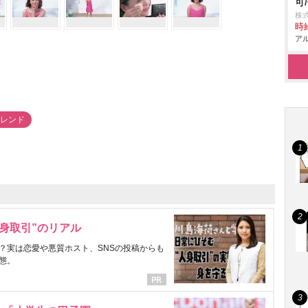
可
株式
時給
アル
aトレンド
身取引”のリアル
？実は恋愛や悪質ホスト、SNSの投稿からも
態。