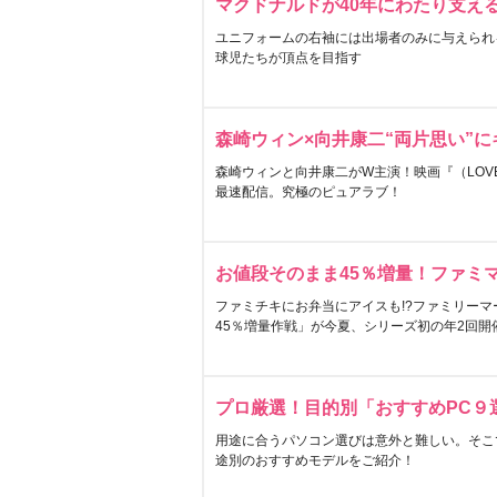
マクドナルドが40年にわたり支え
ユニフォームの右袖には出場者のみに与えられ
球児たちが頂点を目指す
森崎ウィン×向井康二“両片思い”
森崎ウィンと向井康二がW主演！映画『（LOVE S
最速配信。究極のピュアラブ！
お値段そのまま45％増量！ファミ
ファミチキにお弁当にアイスも!?ファミリーマ
45％増量作戦」が今夏、シリーズ初の年2回開
プロ厳選！目的別「おすすめPC９
用途に合うパソコン選びは意外と難しい。そこ
途別のおすすめモデルをご紹介！