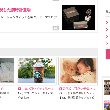
表現した腕時計登場
登
ラボレーションウオッチを製作。ドラマプロデ
とめ
スタバ新作イッキ見せ！
天使級に可愛い子供たち
猫写真集…
いくつ知ってる？ スタバ新
ペットと子供の仲良しショッ
リ
作まとめ
ト他、SNS話題キッズまとめ