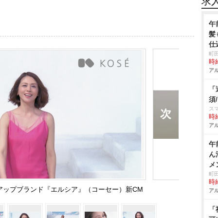
求
午
髪
仕
町
時給
アル
「
須
スマ
時給
アル
午
ん
メ
町
時給
アップブランド『エルシア』（コーセー）新CM
アル
「