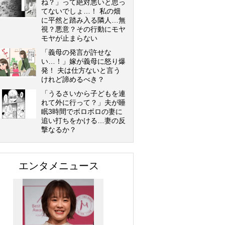
ね？」って絶対悪いと思っ
てないでしょ…！ 私の畑
に平然と踏み入る隣人…無
視？悪意？その行動にモヤ
モヤが止まらない
「義母の発言が許せな
い…！」嫁が義母に怒り爆
発！ 夫は仕方ないと言う
けれど諦めるべき？
「うるさいから子どもを連
れて外に行って？」夫が睡
眠3時間でボロボロの妻に
追い打ちをかける…妻の反
撃なるか？
エンタメニュース