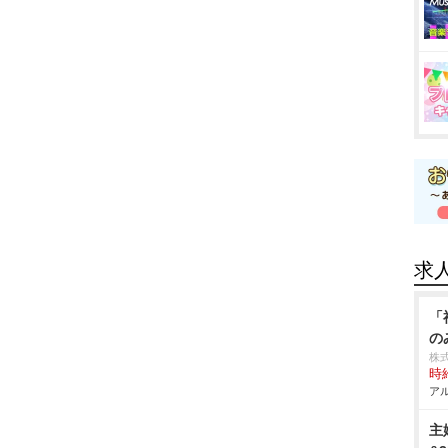
求
「
の
株
時給
アル
主