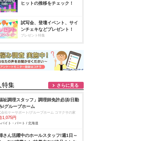
ヒットの推移をチェック！
試写会、登壇イベント、サイ
ンチェキなどプレゼント！
プレゼント特集
人特集
さらに見る
福祉調理スタッフ」調理師免許必須/日勤
み/グループホーム
式会社ケーサポート/グループホーム コマクサの家
1,075円
バイト・パート / 北海道
婦さん活躍中のホールスタッフ!週1日～