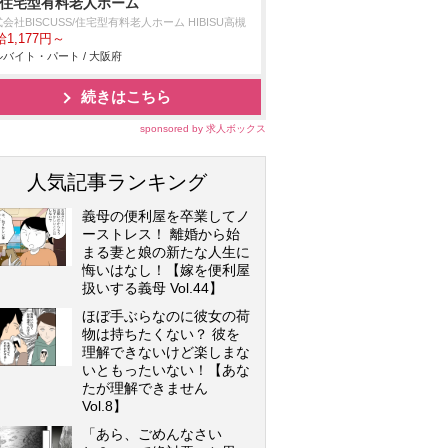
/住宅型有料老人ホーム
会社BISCUSS/住宅型有料老人ホーム HIBISU高槻
1,177円～
バイト・パート / 大阪府
続きはこちら
sponsored by 求人ボックス
人気記事ランキング
義母の便利屋を卒業してノ
ーストレス！ 離婚から始
まる妻と娘の新たな人生に
悔いはなし！【嫁を便利屋
扱いする義母 Vol.44】
ほぼ手ぶらなのに彼女の荷
物は持ちたくない？ 彼を
理解できないけど楽しまな
いともったいない！【あな
たが理解できません
Vol.8】
「あら、ごめんなさい