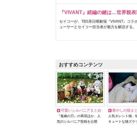
『VIVANT』続編の鍵は…世界観
セイコーが、TBS系日曜劇場『VIVANT』コ
ューサーとセイコー担当者が魅力を解説する。
おすすめコンテンツ
可愛いシルバニアまとめ
癒やしの猫ま
『鬼滅の刃』の再現ほか、人
人気タレント猫、
気のシルバニア投稿を公開
キュートな猫ズラ