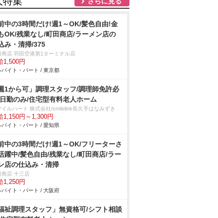
人特集
さらに見る
前中の3時間だけ!週1～OK/髪色自由!金
もOK/残業なし/町田商店/ラーメン店の
込み・清掃/375
田商店 羽田空港第1ターミナル店
1,500円
バイト・パート / 東京都
週1から可」調理スタッフ/調理師免許必
/日勤のみ/住宅型有料老人ホーム
イルハート 株式会社/smilelink長久手はなみずき
1,150円～1,300円
バイト・パート / 愛知県
前中の3時間だけ!週1～OK/フリーターさ
活躍中/髪色自由/残業なし/町田商店/ラー
ン店の仕込み・清掃
田商店 十三店
1,250円
バイト・パート / 大阪府
福祉調理スタッフ」無資格可/シフト相談