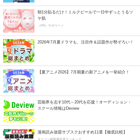
朝1分貼るだけ！ミルクピールで一日中ずっとうるツ
ヤ肌
（PR）サボリーノ
2026年7月夏ドラマも、注目作＆話題作が勢ぞろい！
【夏アニメ2026】7月期夏の新アニメを一挙紹介！
芸能界を志す10代～20代を応援！オーディション・
スクール情報はDeview
漫画読み放題サブスクおすすめ11選【徹底比較】
オリコン顧客満足度ランキング