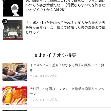
夫が闇堕ちした瞬間…これまで嫌味なヤツらが媚び
へつらう姿は滑稽だな！【母親ならすべてを許さな
いとダメですか？ Vol.28】
「元嫁と別れた理由ってそれ？」友人から夫の過去
を突っ込まれ不安…信じて結婚した夫の過去まで信
じれる？
eltha イチオシ特集
イケメンてんこ盛り！尊すぎる男子の純情ラブに胸
キュン
オリコンタイアップ特集
大好評につき再び！ファミマ名物45％増量キャンペ
ーン
オリコンタイアップ特集