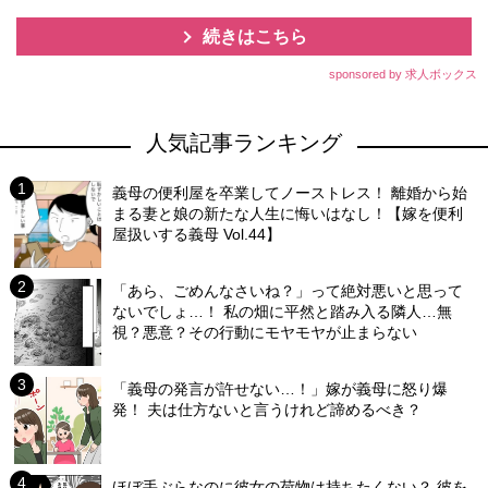
続きはこちら
sponsored by 求人ボックス
人気記事ランキング
義母の便利屋を卒業してノーストレス！ 離婚から始
まる妻と娘の新たな人生に悔いはなし！【嫁を便利
屋扱いする義母 Vol.44】
「あら、ごめんなさいね？」って絶対悪いと思って
ないでしょ…！ 私の畑に平然と踏み入る隣人…無
視？悪意？その行動にモヤモヤが止まらない
「義母の発言が許せない…！」嫁が義母に怒り爆
発！ 夫は仕方ないと言うけれど諦めるべき？
ほぼ手ぶらなのに彼女の荷物は持ちたくない？ 彼を