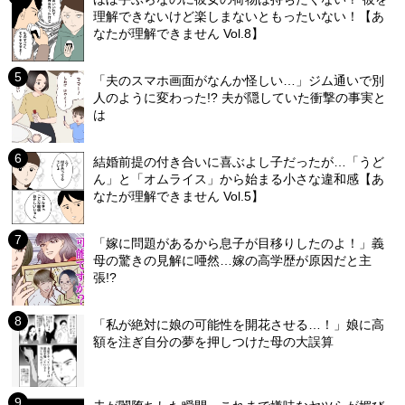
理解できないけど楽しまないともったいない！【あ
なたが理解できません Vol.8】
「夫のスマホ画面がなんか怪しい…」ジム通いで別
人のように変わった!? 夫が隠していた衝撃の事実と
は
結婚前提の付き合いに喜ぶよし子だったが…「うど
ん」と「オムライス」から始まる小さな違和感【あ
なたが理解できません Vol.5】
「嫁に問題があるから息子が目移りしたのよ！」義
母の驚きの見解に唖然…嫁の高学歴が原因だと主
張!?
「私が絶対に娘の可能性を開花させる…！」娘に高
額を注ぎ自分の夢を押しつけた母の大誤算