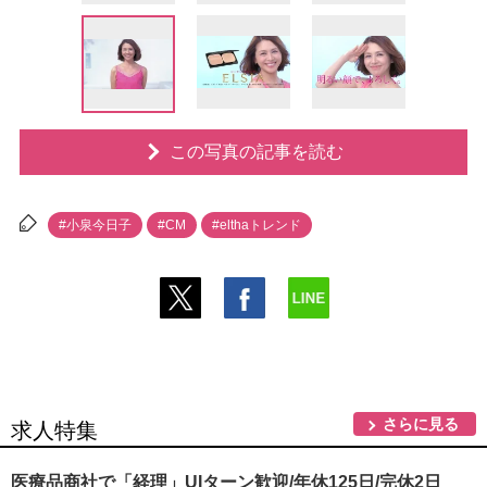
この写真の記事を読む
#小泉今日子
#CM
#elthaトレンド
さらに見る
求人特集
医療品商社で「経理」UIターン歓迎/年休125日/完休2日