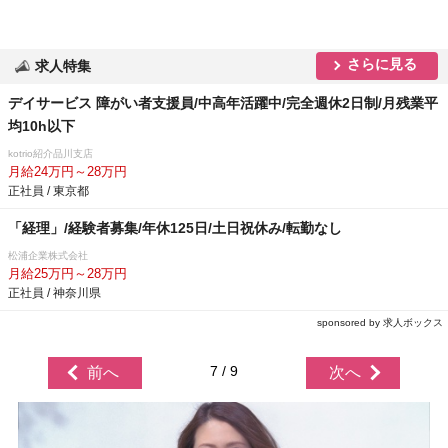
さらに見る
求人特集
デイサービス 障がい者支援員/中高年活躍中/完全週休2日制/月残業平
均10h以下
kotrio紹介品川支店
月給24万円～28万円
正社員 / 東京都
「経理」/経験者募集/年休125日/土日祝休み/転勤なし
松浦企業株式会社
月給25万円～28万円
正社員 / 神奈川県
sponsored by 求人ボックス
7 / 9
前へ
次へ