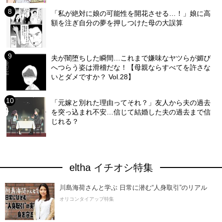
「私が絶対に娘の可能性を開花させる…！」娘に高
額を注ぎ自分の夢を押しつけた母の大誤算
夫が闇堕ちした瞬間…これまで嫌味なヤツらが媚び
へつらう姿は滑稽だな！【母親ならすべてを許さな
いとダメですか？ Vol.28】
「元嫁と別れた理由ってそれ？」友人から夫の過去
を突っ込まれ不安…信じて結婚した夫の過去まで信
じれる？
eltha イチオシ特集
川島海荷さんと学ぶ 日常に潜む“人身取引”のリアル
オリコンタイアップ特集