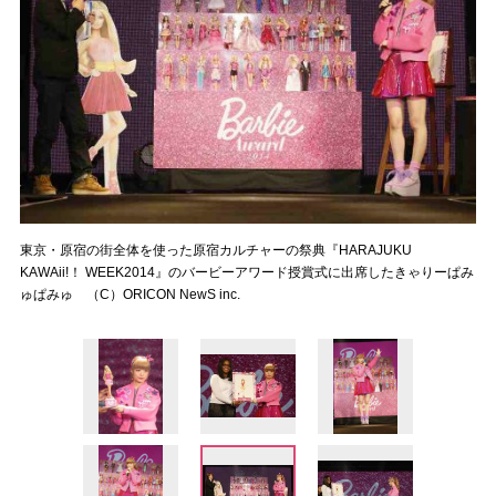
東京・原宿の街全体を使った原宿カルチャーの祭典『HARAJUKU
KAWAii!！ WEEK2014』のバービーアワード授賞式に出席したきゃりーぱみ
ゅぱみゅ （C）ORICON NewS inc.