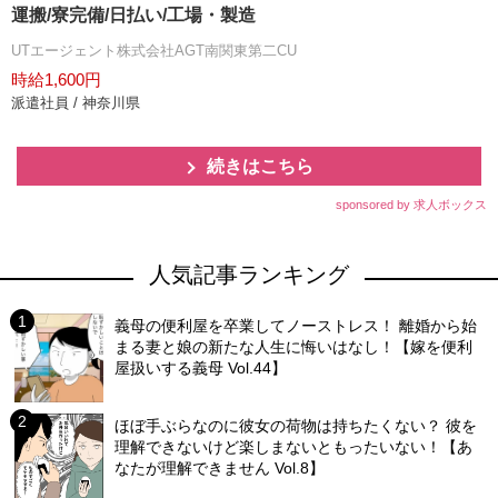
運搬/寮完備/日払い/工場・製造
UTエージェント株式会社AGT南関東第二CU
時給1,600円
派遣社員 / 神奈川県
続きはこちら
sponsored by 求人ボックス
人気記事ランキング
義母の便利屋を卒業してノーストレス！ 離婚から始
まる妻と娘の新たな人生に悔いはなし！【嫁を便利
屋扱いする義母 Vol.44】
ほぼ手ぶらなのに彼女の荷物は持ちたくない？ 彼を
理解できないけど楽しまないともったいない！【あ
なたが理解できません Vol.8】