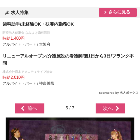
さらに見る
求人特集
歯科助手/未経験OK・扶養内勤務OK
医療法人健港会 なみよけ歯科医院
時給1,400円
アルバイト・パート / 大阪府
リニューアルオープン/介護施設の看護師/週1日から3日/ブランク不
問
株式会社日本アメニティライフ協会
時給2,010円
アルバイト・パート / 神奈川県
sponsored by 求人ボックス
5 / 7
前へ
次へ