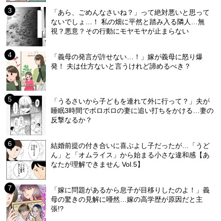
「あら、ごめんなさいね？」って絶対悪いと思って
ないでしょ…！ 私の畑に平然と踏み入る隣人…無
視？悪意？その行動にモヤモヤが止まらない
「義母の発言が許せない…！」嫁が義母に怒り爆
発！ 夫は仕方ないと言うけれど諦めるべき？
「うるさいから子どもを連れて外に行って？」夫が
睡眠3時間でボロボロの妻に追い打ちをかける…妻の
反撃なるか？
結婚前提の付き合いに喜ぶよし子だったが…「うど
ん」と「オムライス」から始まる小さな違和感【あ
なたが理解できません Vol.5】
「嫁に問題があるから息子が目移りしたのよ！」義
母の驚きの見解に唖然…嫁の高学歴が原因だと主
張!?