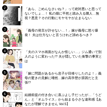
「あら、ごめんなさいね？」って絶対悪いと思って
ないでしょ…！ 私の畑に平然と踏み入る隣人…無
視？悪意？その行動にモヤモヤが止まらない
「義母の発言が許せない…！」嫁が義母に怒り爆
発！ 夫は仕方ないと言うけれど諦めるべき？
「夫のスマホ画面がなんか怪しい…」ジム通いで別
人のように変わった!? 夫が隠していた衝撃の事実と
は
「嫁に問題があるから息子が目移りしたのよ！」義
母の驚きの見解に唖然…嫁の高学歴が原因だと主
張!?
結婚前提の付き合いに喜ぶよし子だったが…「うど
ん」と「オムライス」から始まる小さな違和感【あ
なたが理解できません Vol.5】