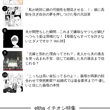
「私が絶対に娘の可能性を開花させる…！」娘に高
額を注ぎ自分の夢を押しつけた母の大誤算
夫が闇堕ちした瞬間…これまで嫌味なヤツらが媚び
へつらう姿は滑稽だな！【母親ならすべてを許さな
いとダメですか？ Vol.28】
「元嫁と別れた理由ってそれ？」友人から夫の過去
を突っ込まれ不安…信じて結婚した夫の過去まで信
じれる？
「こっちは高い金払ってるのよ！」義母が両家の顔
合わせで突然豹変!? 結婚式では返金要求まで!? 優し
いと信じた義母の本性
eltha イチオシ特集