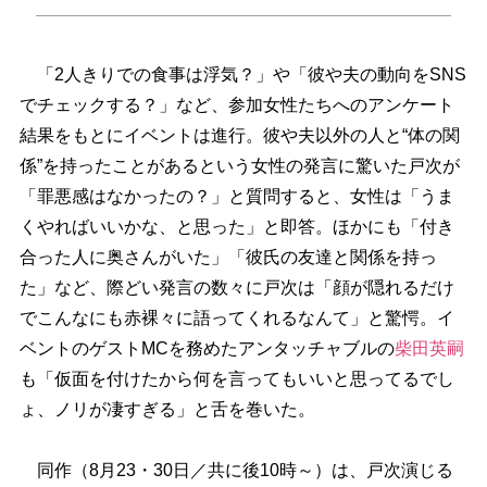
「2人きりでの食事は浮気？」や「彼や夫の動向をSNS
でチェックする？」など、参加女性たちへのアンケート
結果をもとにイベントは進行。彼や夫以外の人と“体の関
係”を持ったことがあるという女性の発言に驚いた戸次が
「罪悪感はなかったの？」と質問すると、女性は「うま
くやればいいかな、と思った」と即答。ほかにも「付き
合った人に奥さんがいた」「彼氏の友達と関係を持っ
た」など、際どい発言の数々に戸次は「顔が隠れるだけ
でこんなにも赤裸々に語ってくれるなんて」と驚愕。イ
ベントのゲストMCを務めたアンタッチャブルの
柴田英嗣
も「仮面を付けたから何を言ってもいいと思ってるでし
ょ、ノリが凄すぎる」と舌を巻いた。
同作（8月23・30日／共に後10時～）は、戸次演じる