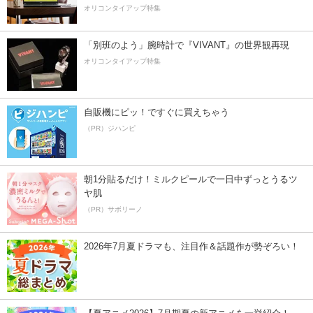
オリコンタイアップ特集
「別班のよう」腕時計で『VIVANT』の世界観再現
オリコンタイアップ特集
自販機にピッ！ですぐに買えちゃう
（PR）ジハンピ
朝1分貼るだけ！ミルクピールで一日中ずっとうるツ
ヤ肌
（PR）サボリーノ
2026年7月夏ドラマも、注目作＆話題作が勢ぞろい！