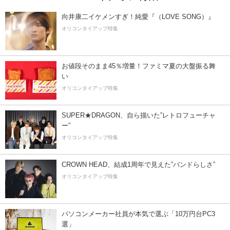
向井康二イケメンすぎ！純愛『（LOVE SONG）』
オリコンタイアップ特集
お値段そのまま45％増量！ファミマ夏の大盤振る舞
い
オリコンタイアップ特集
SUPER★DRAGON、自ら描いた”レトロフューチャ
ー”
オリコンタイアップ特集
CROWN HEAD、結成1周年で見えた”バンドらしさ”
オリコンタイアップ特集
パソコンメーカー社員が本気で選ぶ「10万円台PC3
選」