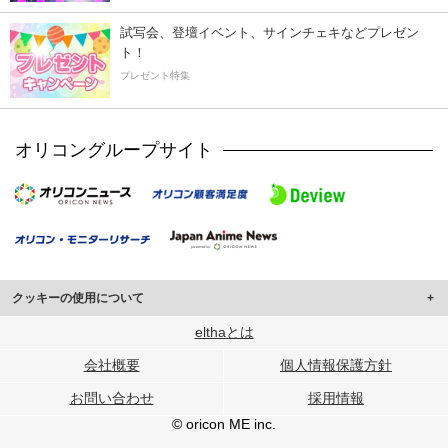
試写会、登壇イベント、サインチェキなどプレゼン
ト！
プレゼント特集
オリコングループサイト
クッキーの使用について
このサイトでは Cookie を使用して、ユーザーに合わせたコンテンツや広告の
elthaとは
表示、ソーシャル メディア機能の提供、広告の表示回数やクリック数の測定を
会社概要
個人情報保護方針
行っています。
また、ユーザーによるサイトの利用状況についても情報を収集し、ソーシャル
お問い合わせ
採用情報
メディアや広告配信、データ解析の各パートナーに提供しています。
各パートナーは、この情報とユーザーが各パートナーに提供した他の情報や、
© oricon ME inc.
ユーザーが各パートナーのサービスを使用したときに収集した他の情報を組み