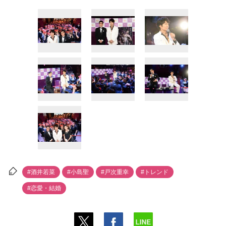
#酒井若菜
#小島聖
#戸次重幸
#トレンド
#恋愛・結婚