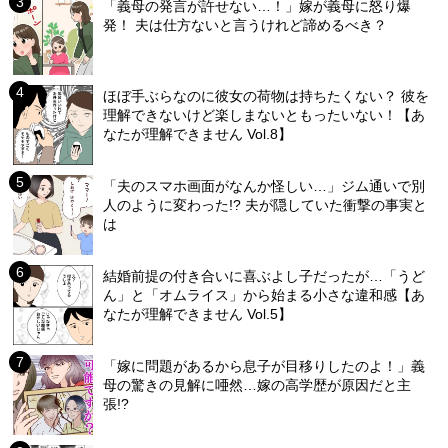
「義母の発言が許せない…！」嫁が義母に怒り爆
発！ 夫は仕方ないと言うけれど諦めるべき？
ほぼ手ぶらなのに彼女の荷物は持ちたくない？ 彼を
理解できないけど楽しまないともったいない！【あ
なたが理解できません Vol.8】
「夫のスマホ画面がなんか怪しい…」ジム通いで別
人のように変わった!? 夫が隠していた衝撃の事実と
は
結婚前提の付き合いに喜ぶよし子だったが…「うど
ん」と「オムライス」から始まる小さな違和感【あ
なたが理解できません Vol.5】
「嫁に問題があるから息子が目移りしたのよ！」義
母の驚きの見解に唖然…嫁の高学歴が原因だと主
張!?