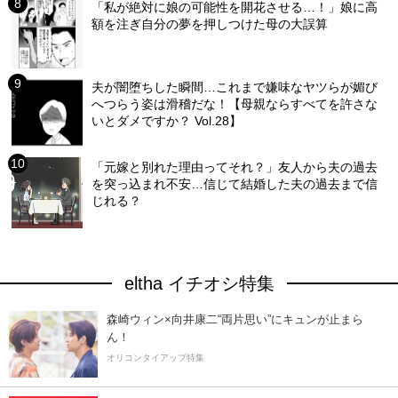
「私が絶対に娘の可能性を開花させる…！」娘に高
額を注ぎ自分の夢を押しつけた母の大誤算
夫が闇堕ちした瞬間…これまで嫌味なヤツらが媚び
へつらう姿は滑稽だな！【母親ならすべてを許さな
いとダメですか？ Vol.28】
「元嫁と別れた理由ってそれ？」友人から夫の過去
を突っ込まれ不安…信じて結婚した夫の過去まで信
じれる？
eltha イチオシ特集
森崎ウィン×向井康二“両片思い”にキュンが止まら
ん！
オリコンタイアップ特集