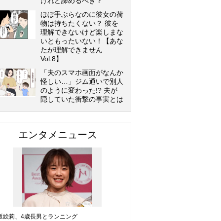
けれど諦めるべき？
ほぼ手ぶらなのに彼女の荷
物は持ちたくない？ 彼を
理解できないけど楽しまな
いともったいない！【あな
たが理解できません
Vol.8】
「夫のスマホ画面がなんか
怪しい…」ジム通いで別人
のように変わった!? 夫が
隠していた衝撃の事実とは
エンタメニュース
坂絵莉、4歳長男とランニング