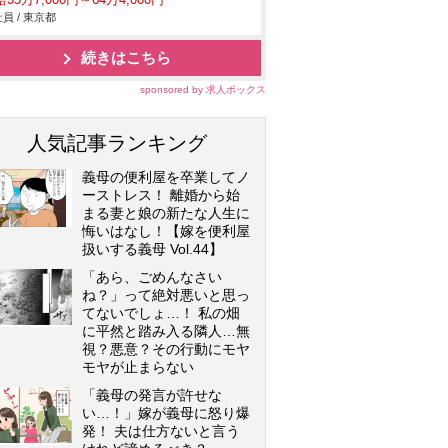
35万7,000円～64万4,000円
員 / 東京都
続きはこちら
sponsored by 求人ボックス
人気記事ランキング
義母の便利屋を卒業してノ
ーストレス！ 離婚から始
まる妻と娘の新たな人生に
悔いはなし！【嫁を便利屋
扱いする義母 Vol.44】
「あら、ごめんなさい
ね？」って絶対悪いと思っ
てないでしょ…！ 私の畑
に平然と踏み入る隣人…無
視？悪意？その行動にモヤ
モヤが止まらない
「義母の発言が許せな
い…！」嫁が義母に怒り爆
発！ 夫は仕方ないと言う