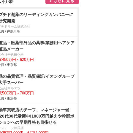
人特集
さらに見る
プチド創薬のリーディングカンパニーに
研究開発
プチドリーム株式会社
員 / 神奈川県
粧品・医薬部外品の薬事/業務用ヘアケア
粧品メーカー
式会社千代田化学
収450万円～620万円
員 / 東京都
品の品質管理・品質保証/イオングループ
大手スーパー
式会社マルエツ
収500万円～700万円
員 / 東京都
動車買取店のチーフ、マネージャー候
/20代30代活躍中!1000万円越えや幹部ポ
ションへの早期昇格も目指せる
クステージ練馬店