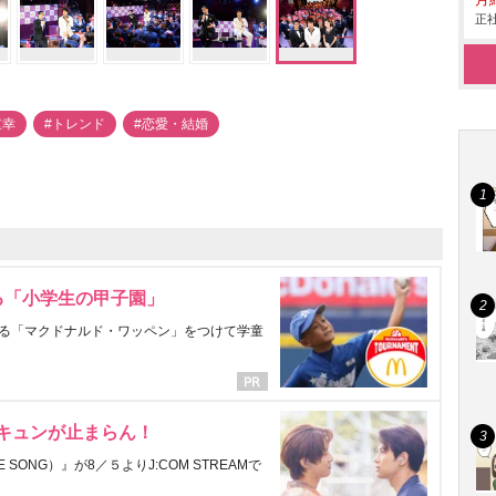
月給
正社
重幸
#トレンド
#恋愛・結婚
る「小学生の甲子園」
る「マクドナルド・ワッペン」をつけて学童
にキュンが止まらん！
ONG）』が8／５よりJ:COM STREAMで