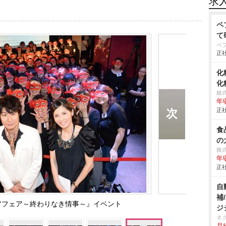
求
ペ
て
ペ
正社
化
化
株
年
正社
食
の
株
年
正社
自
補
アフェア～終わりなき情事～』イベント
ジ
ネ