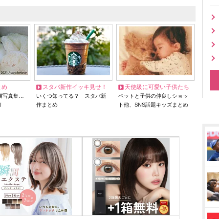
とめ
スタバ新作イッキ見せ！
天使級に可愛い子供たち
猫写真集…
いくつ知ってる？ スタバ新
ペットと子供の仲良しショッ
リ
作まとめ
ト他、SNS話題キッズまとめ