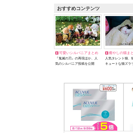
おすすめコンテンツ
可愛いシルバニアまとめ
癒やしの猫ま
『鬼滅の刃』の再現ほか、人
人気タレント猫、
気のシルバニア投稿を公開
キュートな猫ズラ