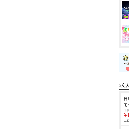
求
日
モ
小
年
正社