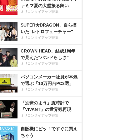
ァミマ夏の大盤振る舞い
オリコンタイアップ特集
SUPER★DRAGON、自ら描
いた”レトロフューチャー”
オリコンタイアップ特集
CROWN HEAD、結成1周年
で見えた”バンドらしさ”
オリコンタイアップ特集
パソコンメーカー社員が本気
で選ぶ「10万円台PC3選」
オリコンタイアップ特集
「別班のよう」腕時計で
『VIVANT』の世界観再現
オリコンタイアップ特集
自販機にピッ！ですぐに買え
ちゃう