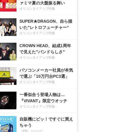
ァミマ夏の大盤振る舞い
オリコンタイアップ特集
SUPER★DRAGON、自ら描
いた”レトロフューチャー”
オリコンタイアップ特集
CROWN HEAD、結成1周年
で見えた”バンドらしさ”
オリコンタイアップ特集
パソコンメーカー社員が本気
で選ぶ「10万円台PC3選」
オリコンタイアップ特集
一番似合う登場人物は…
『VIVANT』限定ウオッチ
オリコンタイアップ特集
自販機にピッ！ですぐに買え
ちゃう
（PR）ジハンピ