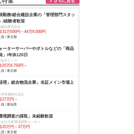
人特集
さらに見る
袋勤務/総合建設企業の「管理部門スタッ
」/経験者歓迎
内建設株式会社
31万500円～44万8,000円
員 / 東京都
ォーターサーバーやボトルなどの「商品
発」/年休120日
式会社ナック
25万8,750円～
員 / 東京都
経理」総合物流企業」名証メイン市場上
勢湾海運株式会社
給27万円～
員 / 愛知県
環境調査の採取」未経験歓迎
式会社日新環境調査センター
給25万円～37万円
員 / 東京都