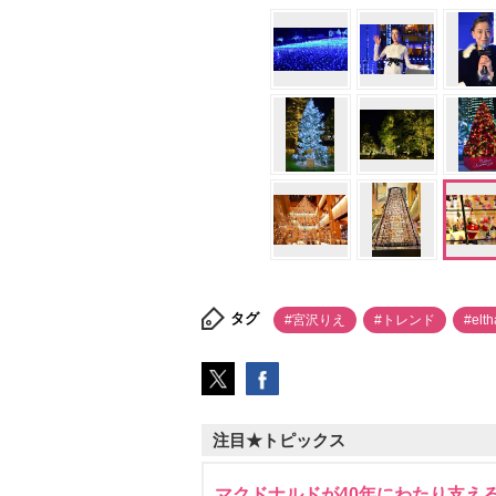
タグ
#宮沢りえ
#トレンド
#el
注目★トピックス
マクドナルドが40年にわたり支え