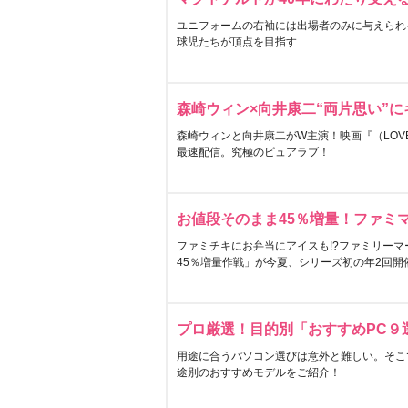
ユニフォームの右袖には出場者のみに与えられ
球児たちが頂点を目指す
森崎ウィン×向井康二“両片思い”
森崎ウィンと向井康二がW主演！映画『（LOVE S
最速配信。究極のピュアラブ！
お値段そのまま45％増量！ファミ
ファミチキにお弁当にアイスも!?ファミリーマ
45％増量作戦」が今夏、シリーズ初の年2回開
プロ厳選！目的別「おすすめPC９
用途に合うパソコン選びは意外と難しい。そこ
途別のおすすめモデルをご紹介！