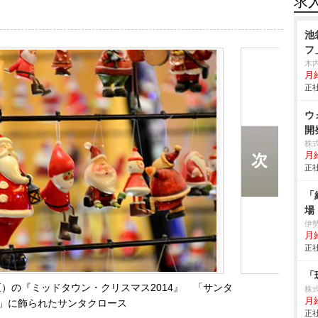
求
池
フ
木
月給
正社
ウ
開
株
月給
正社
「
場
伊
月
正社
「
）の『ミッドタウン・クリスマス2014』 「サンタ
株
月
」に飾られたサンタクロース
正社