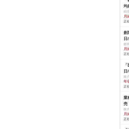
「
均
税
月
正社
創
日
郷
月
正社
「
日
株式
年
正社
業
売
株
月
正社