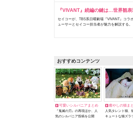
『VIVANT』続編の鍵は…世界観
セイコーが、TBS系日曜劇場『VIVANT』コ
ューサーとセイコー担当者が魅力を解説する。
おすすめコンテンツ
可愛いシルバニアまとめ
癒やしの猫ま
『鬼滅の刃』の再現ほか、人
人気タレント猫、
気のシルバニア投稿を公開
キュートな猫ズラ