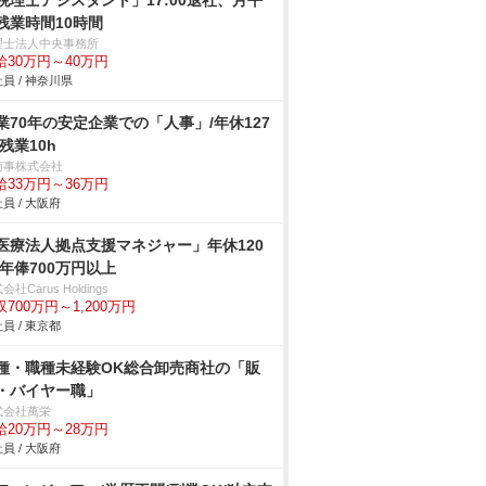
税理士アシスタント」17:00退社、月平
残業時間10時間
理士法人中央事務所
給30万円～40万円
員 / 神奈川県
業70年の安定企業での「人事」/年休127
/残業10h
商事株式会社
給33万円～36万円
員 / 大阪府
医療法人拠点支援マネジャー」年休120
/年俸700万円以上
会社Carus Holdings
収700万円～1,200万円
員 / 東京都
種・職種未経験OK総合卸売商社の「販
・バイヤー職」
式会社萬栄
給20万円～28万円
員 / 大阪府