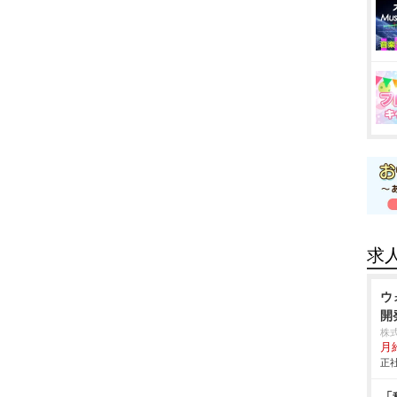
求
ウ
開
株
月給
正社