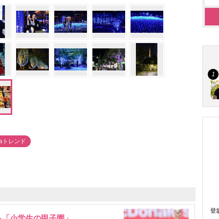
thaトレンド
登
る「小学生の甲子園」