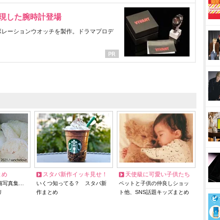
表現した腕時計登場
ラボレーションウオッチを製作。ドラマプロデ
とめ
スタバ新作イッキ見せ！
天使級に可愛い子供たち
猫写真集…
いくつ知ってる？ スタバ新
ペットと子供の仲良しショッ
リ
作まとめ
ト他、SNS話題キッズまとめ