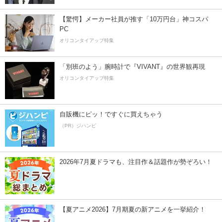
【驚愕】メーカー社員が推す「10万円台」神コスパ
PC
オリコンタイアップ特集
「別班のよう」腕時計で『VIVANT』の世界観再現
オリコンタイアップ特集
自販機にピッ！ですぐに買えちゃう
（PR）ジハンピ
2026年7月夏ドラマも、注目作＆話題作が勢ぞろい！
【夏アニメ2026】7月期夏の新アニメを一挙紹介！