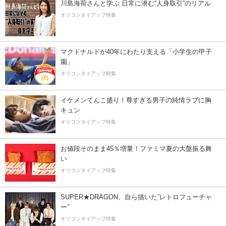
川島海荷さんと学ぶ 日常に潜む“人身取引”のリアル
オリコンタイアップ特集
マクドナルドが40年にわたり支える「小学生の甲子
園」
オリコンタイアップ特集
イケメンてんこ盛り！尊すぎる男子の純情ラブに胸
キュン
オリコンタイアップ特集
お値段そのまま45％増量！ファミマ夏の大盤振る舞
い
オリコンタイアップ特集
SUPER★DRAGON、自ら描いた”レトロフューチャ
ー”
オリコンタイアップ特集