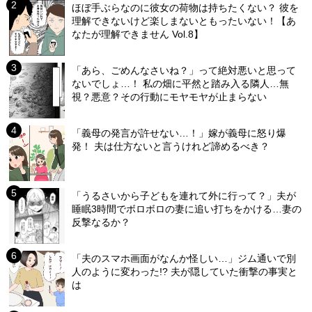
ほぼ手ぶらなのに彼女の荷物は持ちたくない？ 彼を
理解できないけど楽しまないともったいない！【あ
なたが理解できません Vol.8】
「あら、ごめんなさいね？」って絶対悪いと思って
ないでしょ…！ 私の畑に平然と踏み入る隣人…無
視？悪意？その行動にモヤモヤが止まらない
「義母の発言が許せない…！」嫁が義母に怒り爆
発！ 夫は仕方ないと言うけれど諦めるべき？
「うるさいから子どもを連れて外に行って？」夫が
睡眠3時間でボロボロの妻に追い打ちをかける…妻の
反撃なるか？
「夫のスマホ画面がなんか怪しい…」ジム通いで別
人のように変わった!? 夫が隠していた衝撃の事実と
は