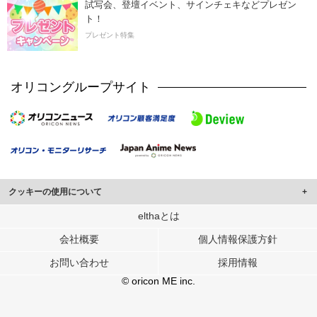
試写会、登壇イベント、サインチェキなどプレゼン
ト！
プレゼント特集
オリコングループサイト
クッキーの使用について
このサイトでは Cookie を使用して、ユーザーに合わせたコンテンツや広告の
elthaとは
表示、ソーシャル メディア機能の提供、広告の表示回数やクリック数の測定を
会社概要
個人情報保護方針
行っています。
また、ユーザーによるサイトの利用状況についても情報を収集し、ソーシャル
お問い合わせ
採用情報
メディアや広告配信、データ解析の各パートナーに提供しています。
各パートナーは、この情報とユーザーが各パートナーに提供した他の情報や、
© oricon ME inc.
ユーザーが各パートナーのサービスを使用したときに収集した他の情報を組み
合わせて使用することがあります。