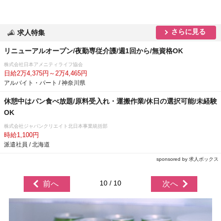
さらに見る
求人特集
リニューアルオープン/夜勤専従介護/週1回から/無資格OK
株式会社日本アメニティライフ協会
日給2万4,375円～2万4,465円
アルバイト・パート / 神奈川県
休憩中はパン食べ放題/原料受入れ・運搬作業/休日の選択可能/未経験
OK
株式会社ジャパンクリエイト北日本事業統括部
時給1,100円
派遣社員 / 北海道
sponsored by 求人ボックス
10 / 10
前へ
次へ