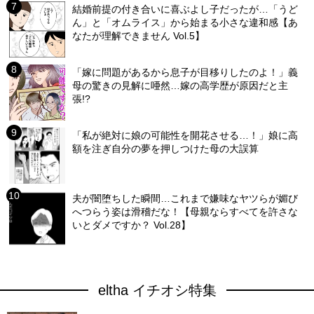
結婚前提の付き合いに喜ぶよし子だったが…「うど
ん」と「オムライス」から始まる小さな違和感【あ
なたが理解できません Vol.5】
「嫁に問題があるから息子が目移りしたのよ！」義
母の驚きの見解に唖然…嫁の高学歴が原因だと主
張!?
「私が絶対に娘の可能性を開花させる…！」娘に高
額を注ぎ自分の夢を押しつけた母の大誤算
夫が闇堕ちした瞬間…これまで嫌味なヤツらが媚び
へつらう姿は滑稽だな！【母親ならすべてを許さな
いとダメですか？ Vol.28】
eltha イチオシ特集