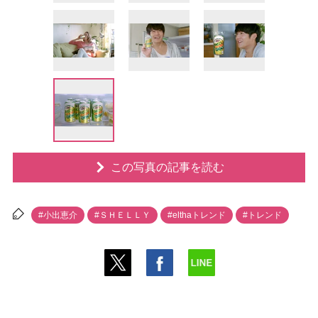
この写真の記事を読む
#小出恵介
#ＳＨＥＬＬＹ
#elthaトレンド
#トレンド