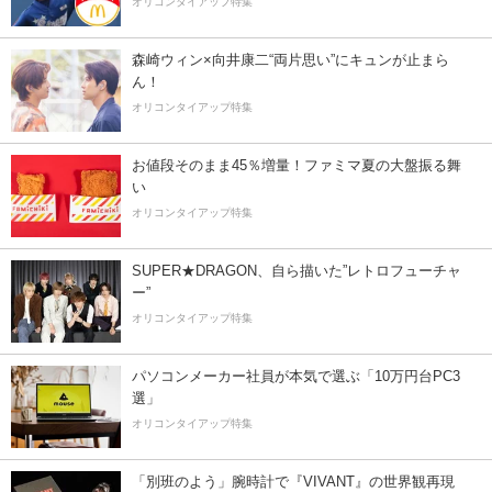
オリコンタイアップ特集
森崎ウィン×向井康二“両片思い”にキュンが止まら
ん！
オリコンタイアップ特集
お値段そのまま45％増量！ファミマ夏の大盤振る舞
い
オリコンタイアップ特集
SUPER★DRAGON、自ら描いた”レトロフューチャ
ー”
オリコンタイアップ特集
パソコンメーカー社員が本気で選ぶ「10万円台PC3
選」
オリコンタイアップ特集
「別班のよう」腕時計で『VIVANT』の世界観再現