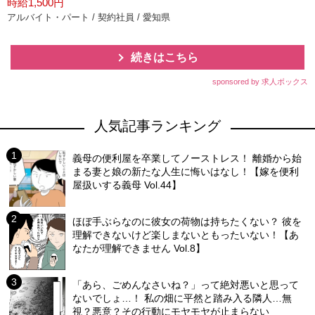
時給1,500円
アルバイト・パート / 契約社員 / 愛知県
続きはこちら
sponsored by 求人ボックス
人気記事ランキング
義母の便利屋を卒業してノーストレス！ 離婚から始
まる妻と娘の新たな人生に悔いはなし！【嫁を便利
屋扱いする義母 Vol.44】
ほぼ手ぶらなのに彼女の荷物は持ちたくない？ 彼を
理解できないけど楽しまないともったいない！【あ
なたが理解できません Vol.8】
「あら、ごめんなさいね？」って絶対悪いと思って
ないでしょ…！ 私の畑に平然と踏み入る隣人…無
視？悪意？その行動にモヤモヤが止まらない