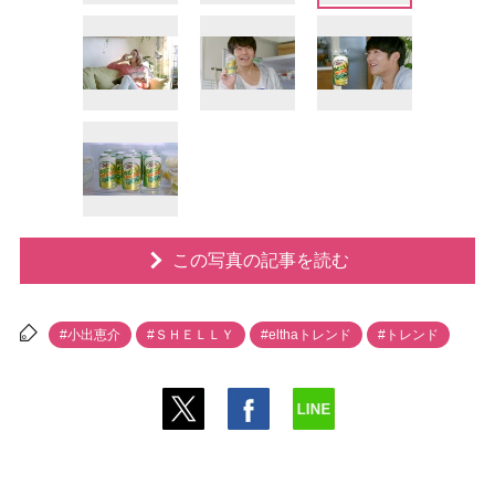
この写真の記事を読む
#小出恵介
#ＳＨＥＬＬＹ
#elthaトレンド
#トレンド