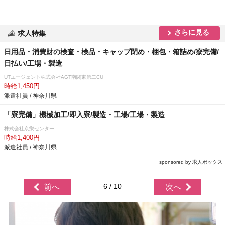
さらに見る
求人特集
日用品・消費財の検査・検品・キャップ閉め・梱包・箱詰め/寮完備/
日払い/工場・製造
UTエージェント株式会社AGT南関東第二CU
時給1,450円
派遣社員 / 神奈川県
「寮完備」機械加工/即入寮/製造・工場/工場・製造
株式会社京栄センター
時給1,400円
派遣社員 / 神奈川県
sponsored by 求人ボックス
6 / 10
前へ
次へ