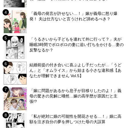
「義母の発言が許せない…！」嫁が義母に怒り爆
発！ 夫は仕方ないと言うけれど諦めるべき？
「うるさいから子どもを連れて外に行って？」夫が
睡眠3時間でボロボロの妻に追い打ちをかける…妻の
反撃なるか？
結婚前提の付き合いに喜ぶよし子だったが…「うど
ん」と「オムライス」から始まる小さな違和感【あ
なたが理解できません Vol.5】
「嫁に問題があるから息子が目移りしたのよ！」義
母の驚きの見解に唖然…嫁の高学歴が原因だと主
張!?
「私が絶対に娘の可能性を開花させる…！」娘に高
額を注ぎ自分の夢を押しつけた母の大誤算