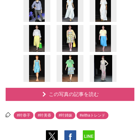
この写真の記事を読む
#叶恭子
#叶美香
#叶姉妹
#elthaトレンド