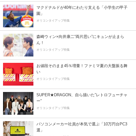
マクドナルドが40年にわたり支える「小学生の甲子
園」
オリコンタイアップ特集
森崎ウィン×向井康二“両片思い”にキュンが止まら
ん！
オリコンタイアップ特集
お値段そのまま45％増量！ファミマ夏の大盤振る舞
い
オリコンタイアップ特集
SUPER★DRAGON、自ら描いた”レトロフューチャ
ー”
オリコンタイアップ特集
パソコンメーカー社員が本気で選ぶ「10万円台PC3
選」