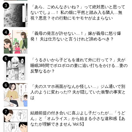
「あら、ごめんなさいね？」って絶対悪いと思って
ないでしょ…！ 私の畑に平然と踏み入る隣人…無
視？悪意？その行動にモヤモヤが止まらない
「義母の発言が許せない…！」嫁が義母に怒り爆
発！ 夫は仕方ないと言うけれど諦めるべき？
「うるさいから子どもを連れて外に行って？」夫が
睡眠3時間でボロボロの妻に追い打ちをかける…妻の
反撃なるか？
「夫のスマホ画面がなんか怪しい…」ジム通いで別
人のように変わった!? 夫が隠していた衝撃の事実と
は
結婚前提の付き合いに喜ぶよし子だったが…「うど
ん」と「オムライス」から始まる小さな違和感【あ
なたが理解できません Vol.5】