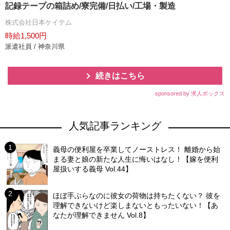
記録テープの箱詰め/寮完備/日払い/工場・製造
株式会社日本ケイテム
時給1,500円
派遣社員 / 神奈川県
続きはこちら
sponsored by 求人ボックス
人気記事ランキング
義母の便利屋を卒業してノーストレス！ 離婚から始
まる妻と娘の新たな人生に悔いはなし！【嫁を便利
屋扱いする義母 Vol.44】
ほぼ手ぶらなのに彼女の荷物は持ちたくない？ 彼を
理解できないけど楽しまないともったいない！【あ
なたが理解できません Vol.8】