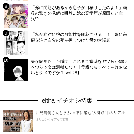
「嫁に問題があるから息子が目移りしたのよ！」義
母の驚きの見解に唖然…嫁の高学歴が原因だと主
張!?
「私が絶対に娘の可能性を開花させる…！」娘に高
額を注ぎ自分の夢を押しつけた母の大誤算
夫が闇堕ちした瞬間…これまで嫌味なヤツらが媚び
へつらう姿は滑稽だな！【母親ならすべてを許さな
いとダメですか？ Vol.28】
eltha イチオシ特集
川島海荷さんと学ぶ 日常に潜む“人身取引”のリアル
オリコンタイアップ特集