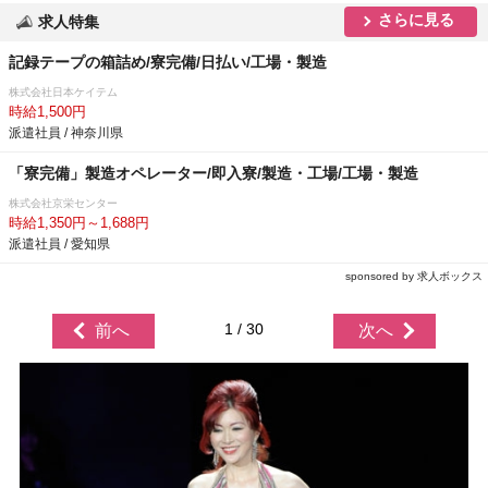
さらに見る
求人特集
記録テープの箱詰め/寮完備/日払い/工場・製造
株式会社日本ケイテム
時給1,500円
派遣社員 / 神奈川県
「寮完備」製造オペレーター/即入寮/製造・工場/工場・製造
株式会社京栄センター
時給1,350円～1,688円
派遣社員 / 愛知県
sponsored by 求人ボックス
1 / 30
前へ
次へ