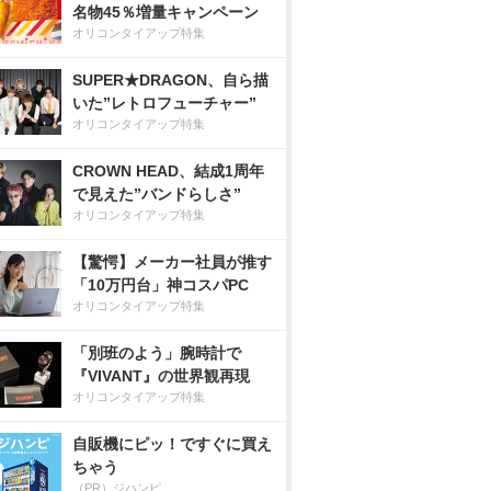
名物45％増量キャンペーン
オリコンタイアップ特集
SUPER★DRAGON、自ら描
いた”レトロフューチャー”
オリコンタイアップ特集
CROWN HEAD、結成1周年
で見えた”バンドらしさ”
オリコンタイアップ特集
【驚愕】メーカー社員が推す
「10万円台」神コスパPC
オリコンタイアップ特集
「別班のよう」腕時計で
『VIVANT』の世界観再現
オリコンタイアップ特集
自販機にピッ！ですぐに買え
ちゃう
（PR）ジハンピ