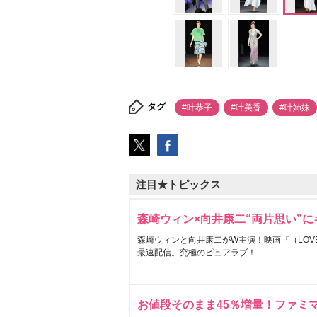
タグ
#叶恭子
#叶美香
#叶姉妹
注目★トピックス
森崎ウィン×向井康二“両片思い”
森崎ウィンと向井康二がW主演！映画『（LOVE S
最速配信。究極のピュアラブ！
お値段そのまま45％増量！ファミ