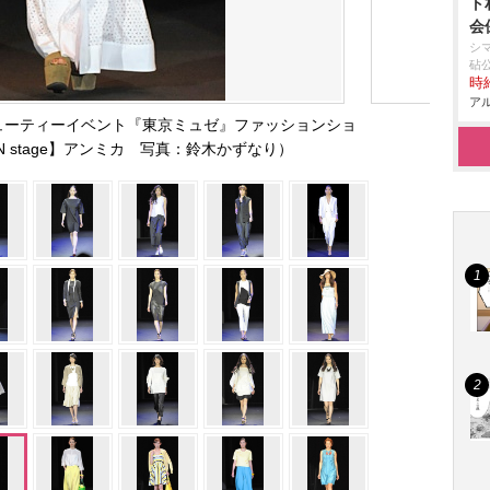
ト
会
シ
砧
時給
アル
ューティーイベント『東京ミュゼ』ファッションショ
ON stage】アンミカ 写真：鈴木かずなり）