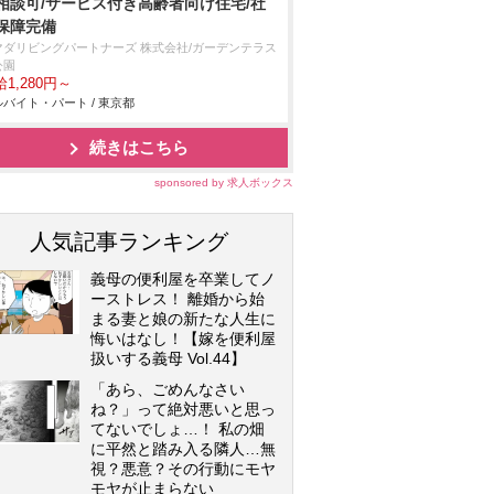
相談可/サービス付き高齢者向け住宅/社
保障完備
マダリビングパートナーズ 株式会社/ガーデンテラス
公園
1,280円～
バイト・パート / 東京都
続きはこちら
sponsored by 求人ボックス
人気記事ランキング
義母の便利屋を卒業してノ
ーストレス！ 離婚から始
まる妻と娘の新たな人生に
悔いはなし！【嫁を便利屋
扱いする義母 Vol.44】
「あら、ごめんなさい
ね？」って絶対悪いと思っ
てないでしょ…！ 私の畑
に平然と踏み入る隣人…無
視？悪意？その行動にモヤ
モヤが止まらない