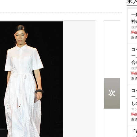
求
一
神
株
時給
派遣
コ
ー
合
株
時給
派遣
コ
ー
し
マ
時給
派遣
「