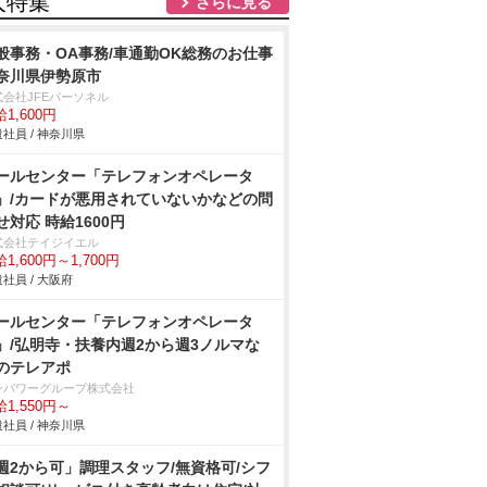
人特集
さらに見る
般事務・OA事務/車通勤OK総務のお仕事
奈川県伊勢原市
式会社JFEパーソネル
1,600円
社員 / 神奈川県
ールセンター「テレフォンオペレータ
」/カードが悪用されていないかなどの問
せ対応 時給1600円
式会社テイジイエル
1,600円～1,700円
社員 / 大阪府
ールセンター「テレフォンオペレータ
」/弘明寺・扶養内週2から週3ノルマな
のテレアポ
ンパワーグループ株式会社
1,550円～
社員 / 神奈川県
週2から可」調理スタッフ/無資格可/シフ