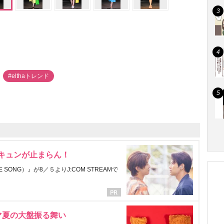
#elthaトレンド
にキュンが止まらん！
ONG）』が8／５よりJ:COM STREAMで
マ夏の大盤振る舞い