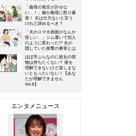
「義母の発言が許せな
い…！」嫁が義母に怒り爆
発！ 夫は仕方ないと言う
けれど諦めるべき？
「夫のスマホ画面がなんか
怪しい…」ジム通いで別人
のように変わった!? 夫が
隠していた衝撃の事実とは
ほぼ手ぶらなのに彼女の荷
物は持ちたくない？ 彼を
理解できないけど楽しまな
いともったいない！【あな
たが理解できません
Vol.8】
エンタメニュース