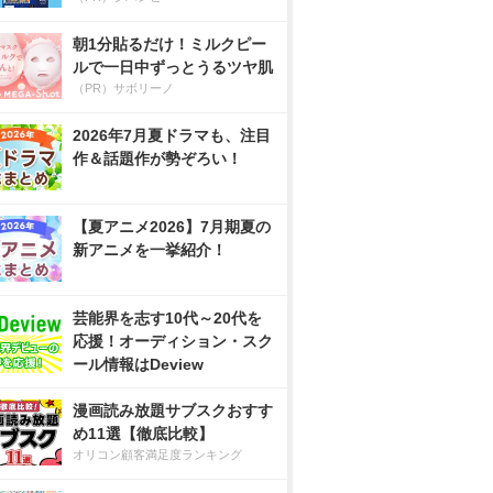
朝1分貼るだけ！ミルクピー
ルで一日中ずっとうるツヤ肌
（PR）サボリーノ
2026年7月夏ドラマも、注目
作＆話題作が勢ぞろい！
【夏アニメ2026】7月期夏の
新アニメを一挙紹介！
芸能界を志す10代～20代を
応援！オーディション・スク
ール情報はDeview
漫画読み放題サブスクおすす
め11選【徹底比較】
オリコン顧客満足度ランキング