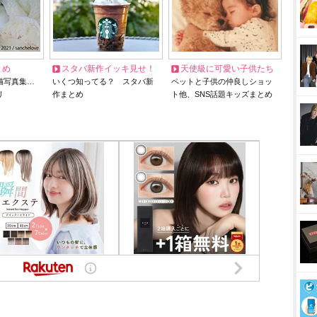
とめ
スタバ新作イッキ見せ！
天使級に可愛い子供たち
猫写真集…
いくつ知ってる？ スタバ新
ペットと子供の仲良しショッ
リ
作まとめ
ト他、SNS話題キッズまとめ