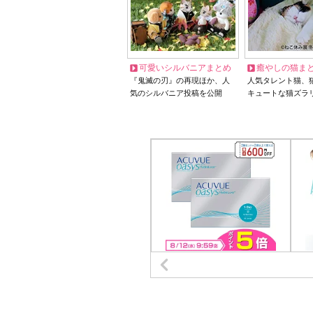
可愛いシルバニアまとめ
癒やしの猫ま
『鬼滅の刃』の再現ほか、人
人気タレント猫、
気のシルバニア投稿を公開
キュートな猫ズラ