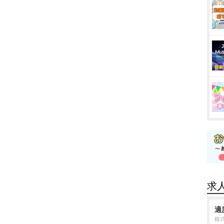
求
適
株