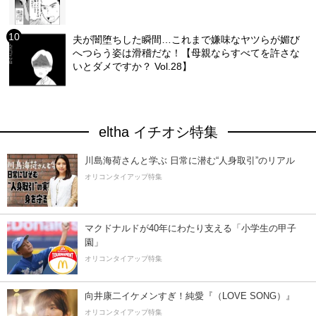
夫が闇堕ちした瞬間…これまで嫌味なヤツらが媚び
へつらう姿は滑稽だな！【母親ならすべてを許さな
いとダメですか？ Vol.28】
eltha イチオシ特集
川島海荷さんと学ぶ 日常に潜む“人身取引”のリアル
オリコンタイアップ特集
マクドナルドが40年にわたり支える「小学生の甲子
園」
オリコンタイアップ特集
向井康二イケメンすぎ！純愛『（LOVE SONG）』
オリコンタイアップ特集