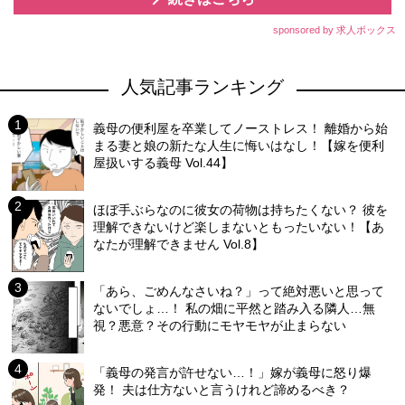
sponsored by 求人ボックス
人気記事ランキング
義母の便利屋を卒業してノーストレス！ 離婚から始
まる妻と娘の新たな人生に悔いはなし！【嫁を便利
屋扱いする義母 Vol.44】
ほぼ手ぶらなのに彼女の荷物は持ちたくない？ 彼を
理解できないけど楽しまないともったいない！【あ
なたが理解できません Vol.8】
「あら、ごめんなさいね？」って絶対悪いと思って
ないでしょ…！ 私の畑に平然と踏み入る隣人…無
視？悪意？その行動にモヤモヤが止まらない
「義母の発言が許せない…！」嫁が義母に怒り爆
発！ 夫は仕方ないと言うけれど諦めるべき？