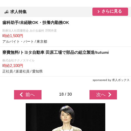
さらに見る
求人特集
歯科助手/未経験OK・扶養内勤務OK
医療法人社団馨悠会 みのる歯科 浮間舟渡
時給1,500円
アルバイト・パート / 東京都
寮費無料/トヨタ自動車 田原工場で部品の組立製造/tutumi
株式会社テクノスマイル
時給2,100円
正社員 / 派遣社員 / 愛知県
sponsored by 求人ボックス
18 / 30
前へ
次へ