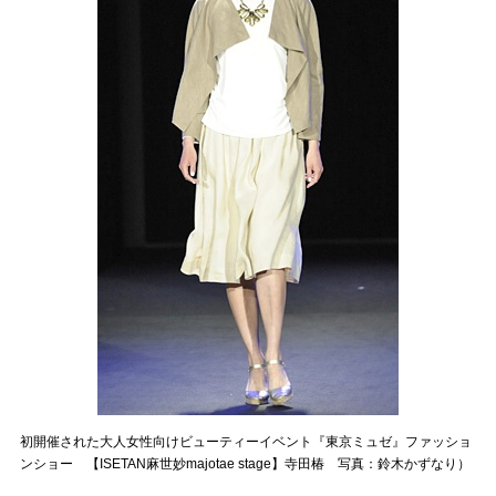
初開催された大人女性向けビューティーイベント『東京ミュゼ』ファッショ
ンショー 【ISETAN麻世妙majotae stage】寺田椿 写真：鈴木かずなり）