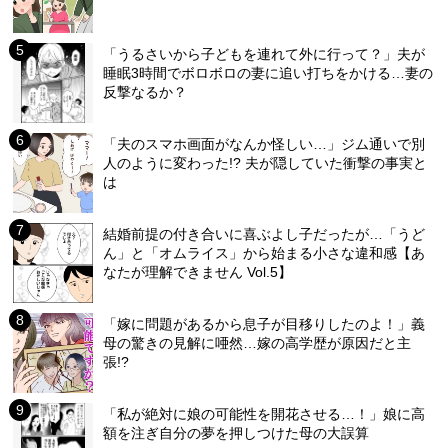
「うるさいから子どもを連れて外に行って？」夫が
睡眠3時間でボロボロの妻に追い打ちをかける…妻の
反撃なるか？
「夫のスマホ画面がなんか怪しい…」ジム通いで別
人のように変わった!? 夫が隠していた衝撃の事実と
は
結婚前提の付き合いに喜ぶよし子だったが…「うど
ん」と「オムライス」から始まる小さな違和感【あ
なたが理解できません Vol.5】
「嫁に問題があるから息子が目移りしたのよ！」義
母の驚きの見解に唖然…嫁の高学歴が原因だと主
張!?
「私が絶対に娘の可能性を開花させる…！」娘に高
額を注ぎ自分の夢を押しつけた母の大誤算