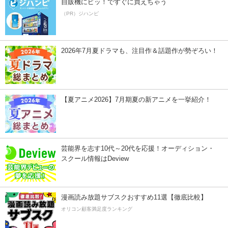
自販機にピッ！ですぐに買えちゃう
（PR）ジハンピ
2026年7月夏ドラマも、注目作＆話題作が勢ぞろい！
【夏アニメ2026】7月期夏の新アニメを一挙紹介！
芸能界を志す10代～20代を応援！オーディション・
スクール情報はDeview
漫画読み放題サブスクおすすめ11選【徹底比較】
オリコン顧客満足度ランキング