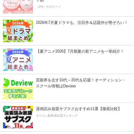
（PR）サボリーノ
2026年7月夏ドラマも、注目作＆話題作が勢ぞろい！
【夏アニメ2026】7月期夏の新アニメを一挙紹介！
芸能界を志す10代～20代を応援！オーディション・
スクール情報はDeview
漫画読み放題サブスクおすすめ11選【徹底比較】
オリコン顧客満足度ランキング