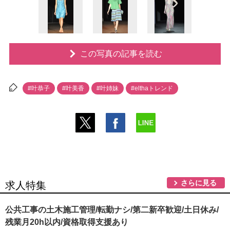
この写真の記事を読む
#叶恭子
#叶美香
#叶姉妹
#elthaトレンド
さらに見る
求人特集
公共工事の土木施工管理/転勤ナシ/第二新卒歓迎/土日休み/
残業月20h以内/資格取得支援あり