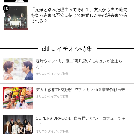
「元嫁と別れた理由ってそれ？」友人から夫の過去
を突っ込まれ不安…信じて結婚した夫の過去まで信
じれる？
eltha イチオシ特集
森崎ウィン×向井康二“両片思い”にキュンが止まら
ん！
オリコンタイアップ特集
デカすぎ都市伝説発生!?ファミマ45％増量作戦再来
オリコンタイアップ特集
SUPER★DRAGON、自ら描いた”レトロフューチャ
ー”
オリコンタイアップ特集