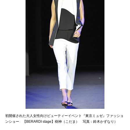
初開催された大人女性向けビューティーイベント『東京ミュゼ』ファッショ
ンショー 【BERARDI stage】樹神（こだま） 写真：鈴木かずなり）