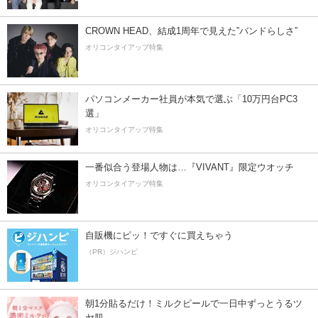
CROWN HEAD、結成1周年で見えた”バンドらしさ”
オリコンタイアップ特集
パソコンメーカー社員が本気で選ぶ「10万円台PC3
選」
オリコンタイアップ特集
一番似合う登場人物は…『VIVANT』限定ウオッチ
オリコンタイアップ特集
自販機にピッ！ですぐに買えちゃう
（PR）ジハンピ
朝1分貼るだけ！ミルクピールで一日中ずっとうるツ
ヤ肌