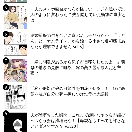
「夫のスマホ画面がなんか怪しい…」ジム通いで別
人のように変わった!? 夫が隠していた衝撃の事実と
は
結婚前提の付き合いに喜ぶよし子だったが…「うど
ん」と「オムライス」から始まる小さな違和感【あ
なたが理解できません Vol.5】
「嫁に問題があるから息子が目移りしたのよ！」義
母の驚きの見解に唖然…嫁の高学歴が原因だと主
張!?
「私が絶対に娘の可能性を開花させる…！」娘に高
額を注ぎ自分の夢を押しつけた母の大誤算
夫が闇堕ちした瞬間…これまで嫌味なヤツらが媚び
へつらう姿は滑稽だな！【母親ならすべてを許さな
いとダメですか？ Vol.28】