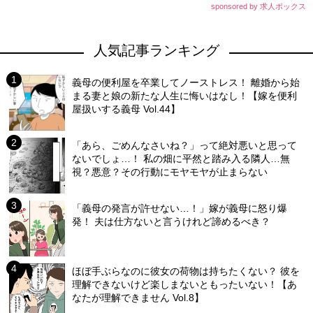
sponsored by 求人ボックス
人気記事ランキング
義母の便利屋を卒業してノーストレス！ 離婚から始
まる妻と娘の新たな人生に悔いはなし！【嫁を便利
屋扱いする義母 Vol.44】
「あら、ごめんなさいね？」って絶対悪いと思って
ないでしょ…！ 私の畑に平然と踏み入る隣人…無
視？悪意？その行動にモヤモヤが止まらない
「義母の発言が許せない…！」嫁が義母に怒り爆
発！ 夫は仕方ないと言うけれど諦めるべき？
ほぼ手ぶらなのに彼女の荷物は持ちたくない？ 彼を
理解できないけど楽しまないともったいない！【あ
なたが理解できません Vol.8】