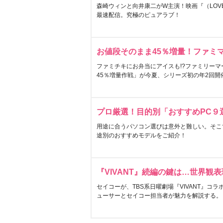
森崎ウィンと向井康二がW主演！映画『（LOVE S
最速配信。究極のピュアラブ！
お値段そのまま45％増量！ファミ
ファミチキにお弁当にアイスも!?ファミリーマ
45％増量作戦」が今夏、シリーズ初の年2回開
プロ厳選！目的別「おすすめPC９
用途に合うパソコン選びは意外と難しい。そこ
途別のおすすめモデルをご紹介！
『VIVANT』続編の鍵は…世界観
セイコーが、TBS系日曜劇場『VIVANT』コ
ューサーとセイコー担当者が魅力を解説する。