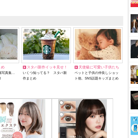
とめ
スタバ新作イッキ見せ！
天使級に可愛い子供たち
猫写真集…
いくつ知ってる？ スタバ新
ペットと子供の仲良しショッ
リ
作まとめ
ト他、SNS話題キッズまとめ