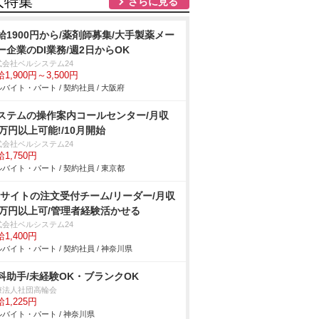
人特集
さらに見る
給1900円から/薬剤師募集/大手製薬メー
ー企業のDI業務/週2日からOK
式会社ベルシステム24
1,900円～3,500円
バイト・パート / 契約社員 / 大阪府
ステムの操作案内コールセンター/月収
8万円以上可能!/10月開始
式会社ベルシステム24
1,750円
バイト・パート / 契約社員 / 東京都
Cサイトの注文受付チーム/リーダー/月収
3万円以上可/管理者経験活かせる
式会社ベルシステム24
1,400円
バイト・パート / 契約社員 / 神奈川県
科助手/未経験OK・ブランクOK
療法人社団高輪会
1,225円
バイト・パート / 神奈川県