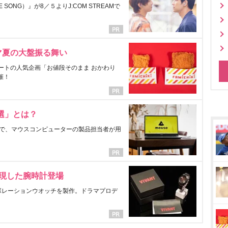
ONG）』が8／５よりJ:COM STREAMで
マ夏の大盤振る舞い
ートの人気企画「お値段そのまま おかわり
催！
選」とは？
で、マウスコンピューターの製品担当者が用
表現した腕時計登場
ラボレーションウオッチを製作。ドラマプロデ