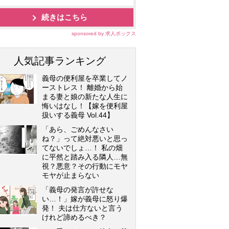
続きはこちら
sponsored by 求人ボックス
人気記事ランキング
義母の便利屋を卒業してノ
ーストレス！ 離婚から始
まる妻と娘の新たな人生に
悔いはなし！【嫁を便利屋
扱いする義母 Vol.44】
「あら、ごめんなさい
ね？」って絶対悪いと思っ
てないでしょ…！ 私の畑
に平然と踏み入る隣人…無
視？悪意？その行動にモヤ
モヤが止まらない
「義母の発言が許せな
い…！」嫁が義母に怒り爆
発！ 夫は仕方ないと言う
けれど諦めるべき？