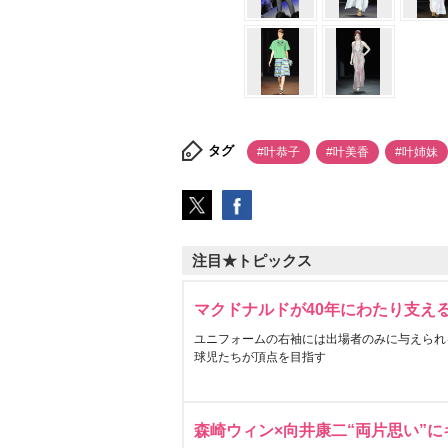
タグ
#叶恭子
#叶美香
#叶姉妹
注目★トピックス
マクドナルドが40年にわたり支え
ユニフォームの右袖には出場者のみに与えられ
球児たちが頂点を目指す
森崎ウィン×向井康二“両片思い”