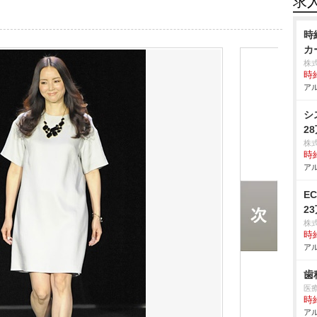
求
時
カ
株
時給
アル
シ
2
株
時給
アル
E
2
株
時給
アル
歯
医
時給
アル