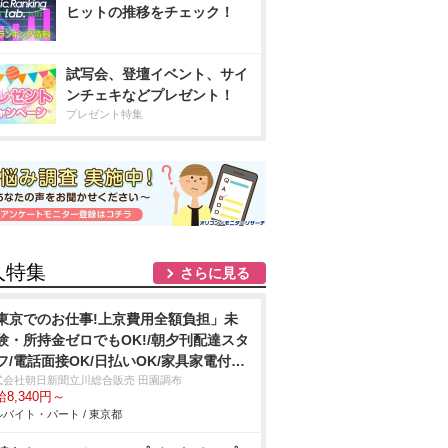
ヒットの推移をチェック！
試写会、登壇イベント、サイ
ンチェキなどプレゼント！
プレゼント特集
人特集
さらに見る
東京でのお仕事!上京費用全額負担」未
験・所持金ゼロでもOK!/朝夕刊配達スタ
フ/電話面接OK/日払いOK/家具家電付き
寮完備
式会社朝日新聞立川総合販売 田園調布
8,340円～
バイト・パート / 東京都