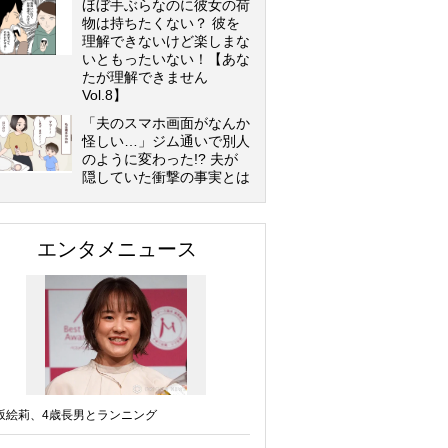
ほぼ手ぶらなのに彼女の荷
物は持ちたくない？ 彼を
理解できないけど楽しまな
いともったいない！【あな
たが理解できません
Vol.8】
「夫のスマホ画面がなんか
怪しい…」ジム通いで別人
のように変わった!? 夫が
隠していた衝撃の事実とは
エンタメニュース
坂絵莉、4歳長男とランニング