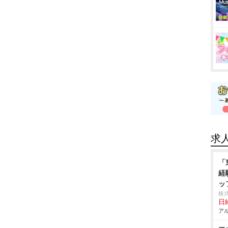
求
「
経
ッ
の
株
日給
アル