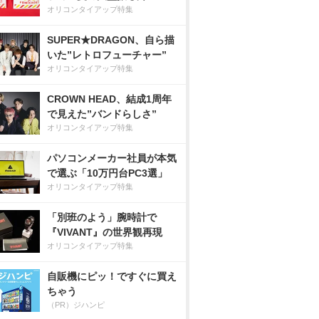
オリコンタイアップ特集
SUPER★DRAGON、自ら描
いた”レトロフューチャー”
オリコンタイアップ特集
CROWN HEAD、結成1周年
で見えた”バンドらしさ”
オリコンタイアップ特集
パソコンメーカー社員が本気
で選ぶ「10万円台PC3選」
オリコンタイアップ特集
「別班のよう」腕時計で
『VIVANT』の世界観再現
オリコンタイアップ特集
自販機にピッ！ですぐに買え
ちゃう
（PR）ジハンピ