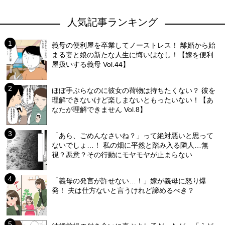
人気記事ランキング
義母の便利屋を卒業してノーストレス！ 離婚から始
まる妻と娘の新たな人生に悔いはなし！【嫁を便利
屋扱いする義母 Vol.44】
ほぼ手ぶらなのに彼女の荷物は持ちたくない？ 彼を
理解できないけど楽しまないともったいない！【あ
なたが理解できません Vol.8】
「あら、ごめんなさいね？」って絶対悪いと思って
ないでしょ…！ 私の畑に平然と踏み入る隣人…無
視？悪意？その行動にモヤモヤが止まらない
「義母の発言が許せない…！」嫁が義母に怒り爆
発！ 夫は仕方ないと言うけれど諦めるべき？