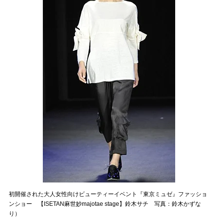
初開催された大人女性向けビューティーイベント『東京ミュゼ』ファッショ
ンショー 【ISETAN麻世妙majotae stage】鈴木サチ 写真：鈴木かずな
り）