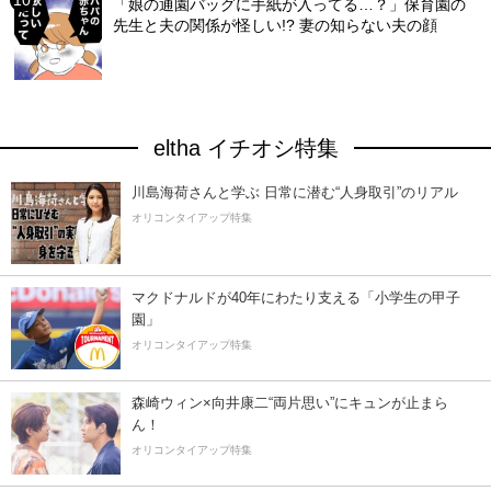
「娘の通園バッグに手紙が入ってる…？」保育園の
先生と夫の関係が怪しい!? 妻の知らない夫の顔
eltha イチオシ特集
川島海荷さんと学ぶ 日常に潜む“人身取引”のリアル
オリコンタイアップ特集
マクドナルドが40年にわたり支える「小学生の甲子
園」
オリコンタイアップ特集
森崎ウィン×向井康二“両片思い”にキュンが止まら
ん！
オリコンタイアップ特集