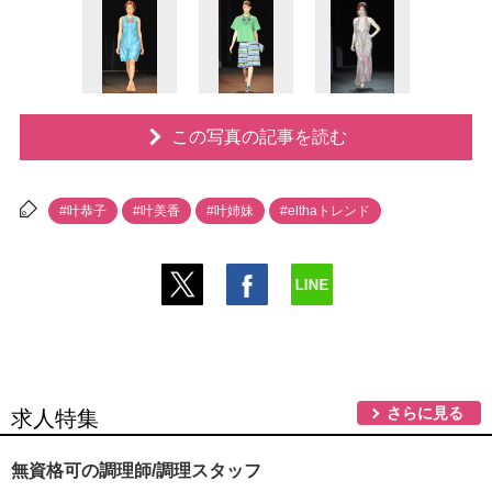
この写真の記事を読む
#叶恭子
#叶美香
#叶姉妹
#elthaトレンド
さらに見る
求人特集
無資格可の調理師/調理スタッフ