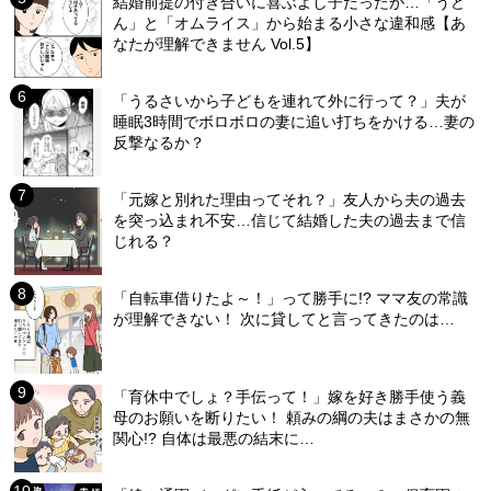
結婚前提の付き合いに喜ぶよし子だったが…「うど
ん」と「オムライス」から始まる小さな違和感【あ
なたが理解できません Vol.5】
「うるさいから子どもを連れて外に行って？」夫が
睡眠3時間でボロボロの妻に追い打ちをかける…妻の
反撃なるか？
「元嫁と別れた理由ってそれ？」友人から夫の過去
を突っ込まれ不安…信じて結婚した夫の過去まで信
じれる？
「自転車借りたよ～！」って勝手に!? ママ友の常識
が理解できない！ 次に貸してと言ってきたのは…
「育休中でしょ？手伝って！」嫁を好き勝手使う義
母のお願いを断りたい！ 頼みの綱の夫はまさかの無
関心!? 自体は最悪の結末に…