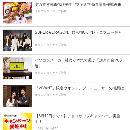
デカすぎ都市伝説発生!?ファミマ45％増量作戦再来
オリコンタイアップ特集
SUPER★DRAGON、自ら描いた”レトロフューチャ
ー”
オリコンタイアップ特集
パソコンメーカー社員が本気で選ぶ「10万円台PC3
選」
オリコンタイアップ特集
『VIVANT』限定ウオッチ、プロデューサーの感想は
オリコンタイアップ特集
【8月12日まで！】チョコザップキャンペーン実施
中！
（PR）chocoZAP