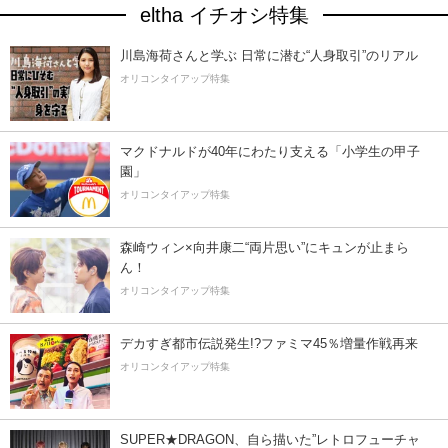
eltha イチオシ特集
川島海荷さんと学ぶ 日常に潜む“人身取引”のリアル
オリコンタイアップ特集
マクドナルドが40年にわたり支える「小学生の甲子
園」
オリコンタイアップ特集
森崎ウィン×向井康二“両片思い”にキュンが止まら
ん！
オリコンタイアップ特集
デカすぎ都市伝説発生!?ファミマ45％増量作戦再来
オリコンタイアップ特集
SUPER★DRAGON、自ら描いた”レトロフューチャ