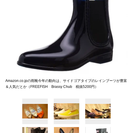
Amazon.co.jpの雨靴今年の動向は、サイドゴアタイプのレインブーツが豊富
＆人気だとか（FREEFISH Brassy Chub 税抜5200円）