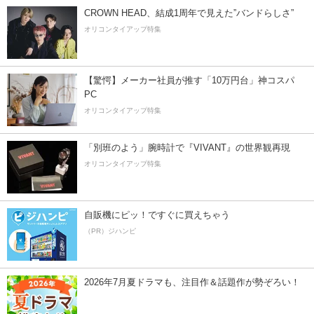
CROWN HEAD、結成1周年で見えた”バンドらしさ”
オリコンタイアップ特集
【驚愕】メーカー社員が推す「10万円台」神コスパ
PC
オリコンタイアップ特集
「別班のよう」腕時計で『VIVANT』の世界観再現
オリコンタイアップ特集
自販機にピッ！ですぐに買えちゃう
（PR）ジハンピ
2026年7月夏ドラマも、注目作＆話題作が勢ぞろい！