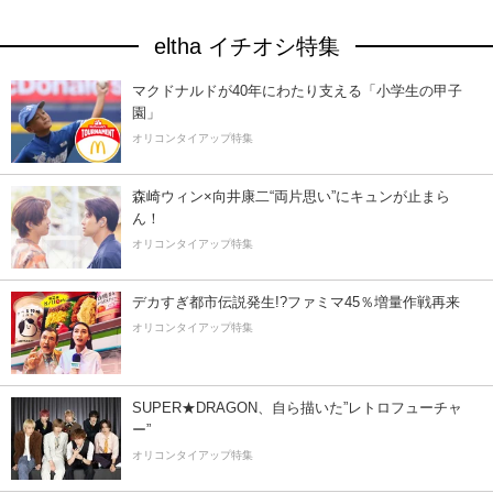
eltha イチオシ特集
マクドナルドが40年にわたり支える「小学生の甲子
園」
オリコンタイアップ特集
森崎ウィン×向井康二“両片思い”にキュンが止まら
ん！
オリコンタイアップ特集
デカすぎ都市伝説発生!?ファミマ45％増量作戦再来
オリコンタイアップ特集
SUPER★DRAGON、自ら描いた”レトロフューチャ
ー”
オリコンタイアップ特集