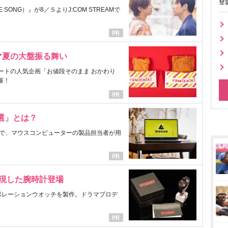
登
ONG）』が8／５よりJ:COM STREAMで
マ夏の大盤振る舞い
ートの人気企画「お値段そのまま おかわり
催！
選」とは？
で、マウスコンピューターの製品担当者が用
表現した腕時計登場
ラボレーションウオッチを製作。ドラマプロデ