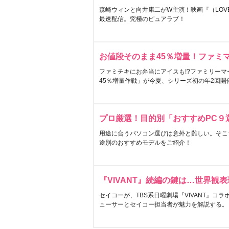
森崎ウィンと向井康二がW主演！映画『（LOVE S
最速配信。究極のピュアラブ！
お値段そのまま45％増量！ファミ
ファミチキにお弁当にアイスも!?ファミリーマ
45％増量作戦」が今夏、シリーズ初の年2回開
プロ厳選！目的別「おすすめPC９
用途に合うパソコン選びは意外と難しい。そこ
途別のおすすめモデルをご紹介！
『VIVANT』続編の鍵は…世界観
セイコーが、TBS系日曜劇場『VIVANT』コ
ューサーとセイコー担当者が魅力を解説する。