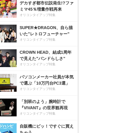
デカすぎ都市伝説発生!?ファ
ミマ45％増量作戦再来
オリコンタイアップ特集
SUPER★DRAGON、自ら描
いた”レトロフューチャー”
オリコンタイアップ特集
CROWN HEAD、結成1周年
で見えた”バンドらしさ”
オリコンタイアップ特集
パソコンメーカー社員が本気
で選ぶ「10万円台PC3選」
オリコンタイアップ特集
「別班のよう」腕時計で
『VIVANT』の世界観再現
オリコンタイアップ特集
自販機にピッ！ですぐに買え
ちゃう