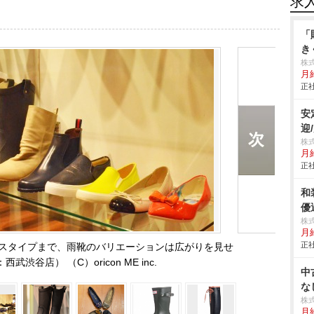
求
「
き
株
月
正社
安
迎
株
月
正社
和
優
株
月給
正社
スタイプまで、雨靴のバリエーションは広がりを見せ
武渋谷店） （C）oricon ME inc.
中
な
株
月