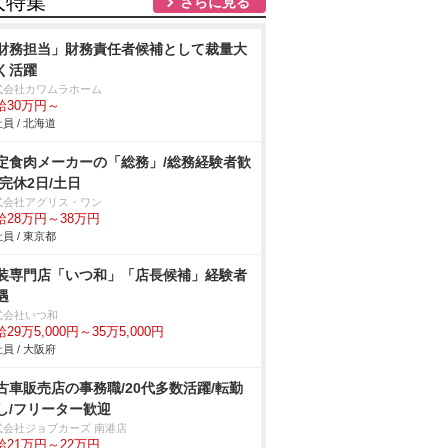
人特集
さらに見る
財務担当」財務責任者候補として裁量大
く活躍
式会社カワムラホーム
給30万円～
員 / 北海道
定食肉メーカーの「総務」/総務経験者歓
/完休2日/土日
式会社アグリス・ワン
給28万円～38万円
員 / 東京都
装専門店「いつ和」「店長候補」経験者
遇
式会社いつ和
29万5,000円～35万5,000円
員 / 大阪府
古車販売店の事務職/20代多数活躍/転勤
し/フリーター歓迎
式会社ジョブカーズ 南港店
給21万円～22万円