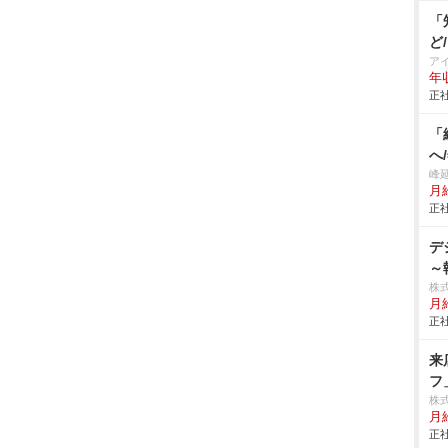
「
ど
ア
年
正社
「
へ
峰
月給
正社
デ
～
株
月
正社
来
フ
株
月
正社