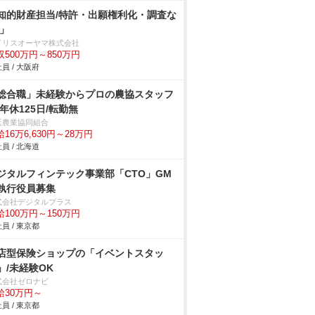
知的財産担当/特許・出願権利化・調査な
/」
イリスオーヤマ株式会社
収500万円～850万円
員 / 大阪府
総合職」未経験からプロの農協スタッフ
/年休125日/転勤無
延農業協同組合
16万6,630円～28万円
員 / 北海道
ジタルフィンテック事業部「CTO」GM
執行役員募集
式会社デジタルプラス
給100万円～150万円
員 / 東京都
店型保険ショップの「イベントスタッ
」/未経験OK
式会社ゼロナビ
給30万円～
員 / 東京都