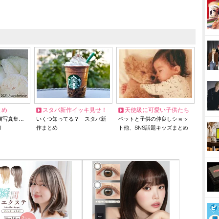
とめ
スタバ新作イッキ見せ！
天使級に可愛い子供たち
猫写真集…
いくつ知ってる？ スタバ新
ペットと子供の仲良しショッ
リ
作まとめ
ト他、SNS話題キッズまとめ