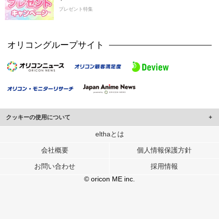
プレゼント特集
オリコングループサイト
クッキーの使用について
このサイトでは Cookie を使用して、ユーザーに合わせたコンテンツや広告の
elthaとは
表示、ソーシャル メディア機能の提供、広告の表示回数やクリック数の測定を
会社概要
個人情報保護方針
行っています。
また、ユーザーによるサイトの利用状況についても情報を収集し、ソーシャル
お問い合わせ
採用情報
メディアや広告配信、データ解析の各パートナーに提供しています。
各パートナーは、この情報とユーザーが各パートナーに提供した他の情報や、
© oricon ME inc.
ユーザーが各パートナーのサービスを使用したときに収集した他の情報を組み
合わせて使用することがあります。