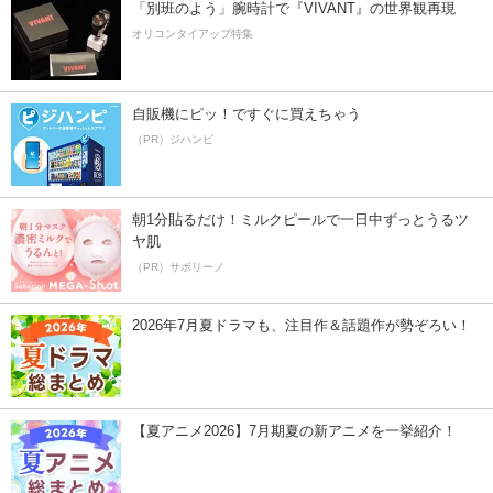
「別班のよう」腕時計で『VIVANT』の世界観再現
オリコンタイアップ特集
自販機にピッ！ですぐに買えちゃう
（PR）ジハンピ
朝1分貼るだけ！ミルクピールで一日中ずっとうるツ
ヤ肌
（PR）サボリーノ
2026年7月夏ドラマも、注目作＆話題作が勢ぞろい！
【夏アニメ2026】7月期夏の新アニメを一挙紹介！