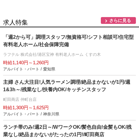
さらに見る
求人特集
「週2から可」調理スタッフ/無資格可/シフト相談可/住宅型
有料老人ホーム/社会保障完備
ラフテル 株式会社/港区宝神 有料老人ホーム くすの木
時給1,140円～1,260円
アルバイト・パート / 愛知県
主婦 さん大注目!人気ラーメン調理/絶品まかないが1円/週
1&3h～/残業なし/扶養内OK/キッチンスタッフ
町田商店 仲町台店
時給1,300円～1,625円
アルバイト・パート / 神奈川県
ランチ帯のみ!週2日～/WワークOK/髪色自由!金髪もOK/残
業なし/絶品まかないがたったの1円!/町田商店