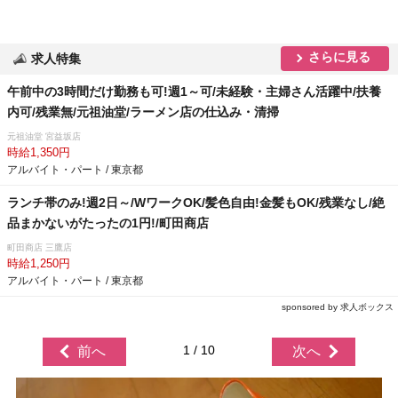
さらに見る
求人特集
午前中の3時間だけ勤務も可!週1～可/未経験・主婦さん活躍中/扶養
内可/残業無/元祖油堂/ラーメン店の仕込み・清掃
元祖油堂 宮益坂店
時給1,350円
アルバイト・パート / 東京都
ランチ帯のみ!週2日～/WワークOK/髪色自由!金髪もOK/残業なし/絶
品まかないがたったの1円!/町田商店
町田商店 三鷹店
時給1,250円
アルバイト・パート / 東京都
sponsored by 求人ボックス
1 / 10
前へ
次へ