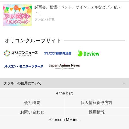
試写会、登壇イベント、サインチェキなどプレゼン
ト！
プレゼント特集
オリコングループサイト
クッキーの使用について
このサイトでは Cookie を使用して、ユーザーに合わせたコンテンツや広告の
elthaとは
表示、ソーシャル メディア機能の提供、広告の表示回数やクリック数の測定を
会社概要
個人情報保護方針
行っています。
また、ユーザーによるサイトの利用状況についても情報を収集し、ソーシャル
お問い合わせ
採用情報
メディアや広告配信、データ解析の各パートナーに提供しています。
各パートナーは、この情報とユーザーが各パートナーに提供した他の情報や、
© oricon ME inc.
ユーザーが各パートナーのサービスを使用したときに収集した他の情報を組み
合わせて使用することがあります。