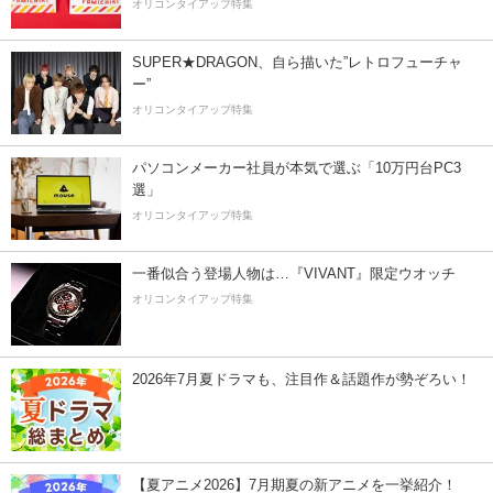
オリコンタイアップ特集
SUPER★DRAGON、自ら描いた”レトロフューチャ
ー”
オリコンタイアップ特集
パソコンメーカー社員が本気で選ぶ「10万円台PC3
選」
オリコンタイアップ特集
一番似合う登場人物は…『VIVANT』限定ウオッチ
オリコンタイアップ特集
2026年7月夏ドラマも、注目作＆話題作が勢ぞろい！
【夏アニメ2026】7月期夏の新アニメを一挙紹介！