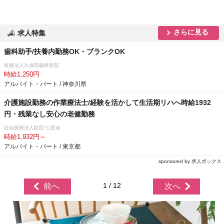
さらに見る
求人特集
歯科助手/扶養内勤務OK・ブランクOK
医療法人久保田歯科医院
時給1,250円
アルバイト・パート / 神奈川県
介護施設勤務の作業療法士/経験を活かして生活期リハへ時給1932
円・残業なし安心の老健勤務
社会医療法人財団 仁医会
時給1,932円～
アルバイト・パート / 東京都
sponsored by 求人ボックス
1 / 12
前へ
次へ