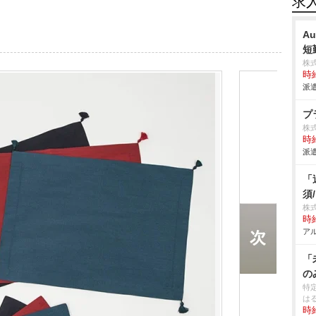
求
A
短
株
時給
派遣
プ
株
時給
派遣
「
須
株
時給
アル
「
の
特
は
時給