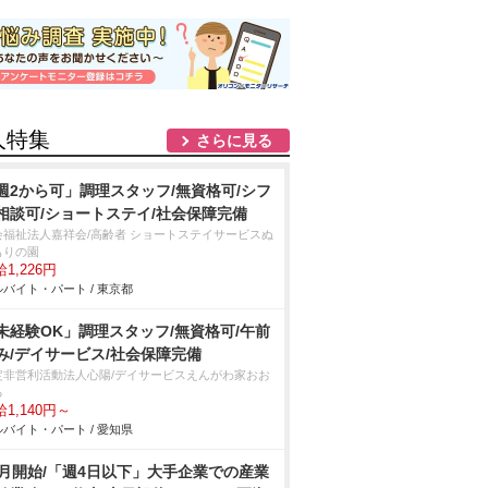
人特集
さらに見る
週2から可」調理スタッフ/無資格可/シフ
相談可/ショートステイ/社会保障完備
会福祉法人嘉祥会/高齢者 ショートステイサービスぬ
もりの園
1,226円
バイト・パート / 東京都
未経験OK」調理スタッフ/無資格可/午前
み/デイサービス/社会保障完備
定非営利活動法人心陽/デイサービスえんがわ家おお
る
1,140円～
バイト・パート / 愛知県
9月開始/「週4日以下」大手企業での産業