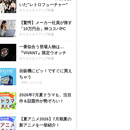
いた”レトロフューチャー”
オリコンタイアップ特集
【驚愕】メーカー社員が推す
「10万円台」神コスパPC
オリコンタイアップ特集
一番似合う登場人物は…
『VIVANT』限定ウオッチ
オリコンタイアップ特集
自販機にピッ！ですぐに買え
ちゃう
（PR）ジハンピ
2026年7月夏ドラマも、注目
作＆話題作が勢ぞろい！
【夏アニメ2026】7月期夏の
新アニメを一挙紹介！