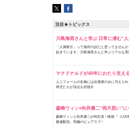
注目★トピックス
川島海荷さんと学ぶ 日常に潜む“人
「人身取引」って海外の話だと思ってませんか
起きています。川島海荷さんと学ぶリアルな実
マクドナルドが40年にわたり支え
ユニフォームの右袖には出場者のみに与えられ
球児たちが頂点を目指す
森崎ウィン×向井康二“両片思い”
森崎ウィンと向井康二がW主演！映画『（LOVE S
最速配信。究極のピュアラブ！