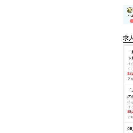
求
「
ト
社
く
時給
アル
「
の
特
は
時給
アル
0