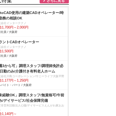
人特集
さらに見る
utoCAD使用の建築CADオペレーター/時
勤務の相談OK
式会社インターテクノ
1,700円～2,000円
社員 / 大阪府
ラントCADオペレーター
式会社インターテクノ
1,500円
社員 / 大阪府
週3から可」調理スタッフ/調理師免許必
/日勤のみ/介護付き有料老人ホーム
式会社川島コーポレーション/サニーライフ大阪平野
1,177円～1,250円
バイト・パート / 大阪府
未経験OK」調理スタッフ/無資格可/午前
み/デイサービス/社会保障完備
定非営利活動法人心陽/デイサービスえんがわ家おお
る
1,140円～