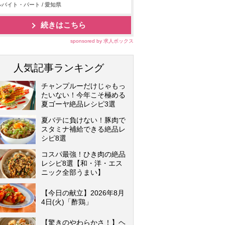
バイト・パート / 愛知県
続きはこちら
sponsored by 求人ボックス
人気記事ランキング
チャンプルーだけじゃもっ
たいない！今年こそ極める
夏ゴーヤ絶品レシピ3選
夏バテに負けない！豚肉で
スタミナ補給できる絶品レ
シピ8選
コスパ最強！ひき肉の絶品
レシピ8選【和・洋・エス
ニック全部うまい】
【今日の献立】2026年8月
4日(火)「酢鶏」
【驚きのやわらかさ！】ヘ