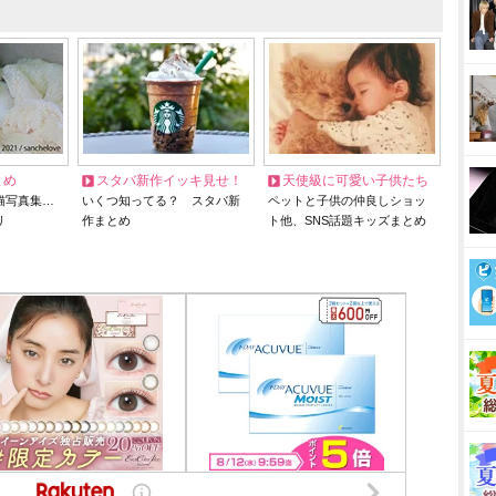
とめ
スタバ新作イッキ見せ！
天使級に可愛い子供たち
猫写真集…
いくつ知ってる？ スタバ新
ペットと子供の仲良しショッ
リ
作まとめ
ト他、SNS話題キッズまとめ