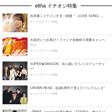
eltha イチオシ特集
向井康二イケメンすぎ！純愛『（LOVE SONG）』
オリコンタイアップ特集
大好評につき再び！ファミマ名物45％増量キャンペ
ーン
オリコンタイアップ特集
SUPER★DRAGON、自ら描いた”レトロフューチャ
ー”
オリコンタイアップ特集
CROWN HEAD、結成1周年で見えた”バンドらしさ”
オリコンタイアップ特集
【驚愕】メーカー社員が推す「10万円台」神コスパ