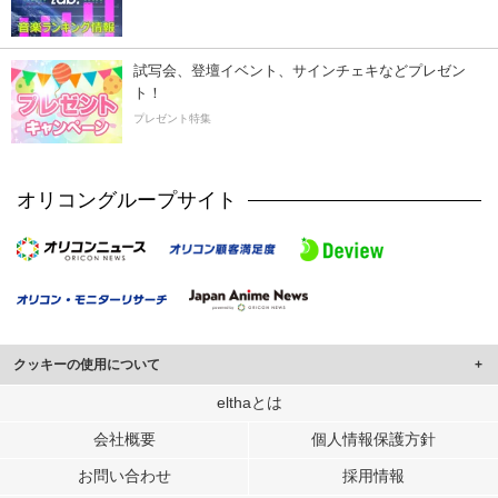
試写会、登壇イベント、サインチェキなどプレゼン
ト！
プレゼント特集
オリコングループサイト
クッキーの使用について
このサイトでは Cookie を使用して、ユーザーに合わせたコンテンツや広告の
elthaとは
表示、ソーシャル メディア機能の提供、広告の表示回数やクリック数の測定を
会社概要
個人情報保護方針
行っています。
また、ユーザーによるサイトの利用状況についても情報を収集し、ソーシャル
お問い合わせ
採用情報
メディアや広告配信、データ解析の各パートナーに提供しています。
各パートナーは、この情報とユーザーが各パートナーに提供した他の情報や、