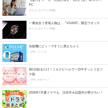
PC
オリコンタイアップ特集
一番似合う登場人物は…『VIVANT』限定ウオッチ
オリコンタイアップ特集
自販機にピッ！ですぐに買えちゃう
（PR）ジハンピ
朝1分貼るだけ！ミルクピールで一日中ずっとうるツ
ヤ肌
（PR）サボリーノ
2026年7月夏ドラマも、注目作＆話題作が勢ぞろい！