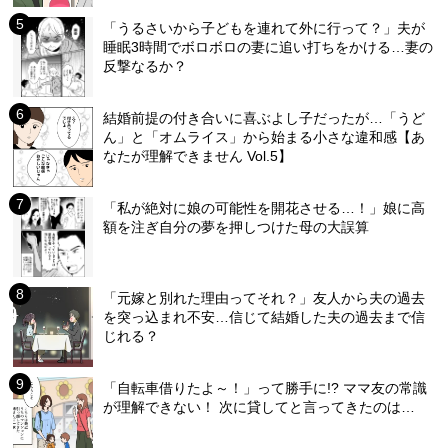
「うるさいから子どもを連れて外に行って？」夫が
睡眠3時間でボロボロの妻に追い打ちをかける…妻の
反撃なるか？
結婚前提の付き合いに喜ぶよし子だったが…「うど
ん」と「オムライス」から始まる小さな違和感【あ
なたが理解できません Vol.5】
「私が絶対に娘の可能性を開花させる…！」娘に高
額を注ぎ自分の夢を押しつけた母の大誤算
「元嫁と別れた理由ってそれ？」友人から夫の過去
を突っ込まれ不安…信じて結婚した夫の過去まで信
じれる？
「自転車借りたよ～！」って勝手に!? ママ友の常識
が理解できない！ 次に貸してと言ってきたのは…