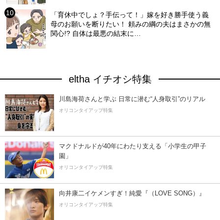
「育休中でしょ？手伝って！」嫁を好き勝手使う義
母のお願いを断りたい！ 頼みの綱の夫はまさかの無
関心!? 自体は最悪の結末に…
eltha イチオシ特集
川島海荷さんと学ぶ 日常に潜む“人身取引”のリアル
オリコンタイアップ特集
マクドナルドが40年にわたり支える「小学生の甲子
園」
オリコンタイアップ特集
向井康二イケメンすぎ！純愛『（LOVE SONG）』
オリコンタイアップ特集