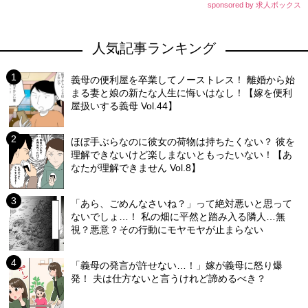
sponsored by 求人ボックス
人気記事ランキング
義母の便利屋を卒業してノーストレス！ 離婚から始
まる妻と娘の新たな人生に悔いはなし！【嫁を便利
屋扱いする義母 Vol.44】
ほぼ手ぶらなのに彼女の荷物は持ちたくない？ 彼を
理解できないけど楽しまないともったいない！【あ
なたが理解できません Vol.8】
「あら、ごめんなさいね？」って絶対悪いと思って
ないでしょ…！ 私の畑に平然と踏み入る隣人…無
視？悪意？その行動にモヤモヤが止まらない
「義母の発言が許せない…！」嫁が義母に怒り爆
発！ 夫は仕方ないと言うけれど諦めるべき？