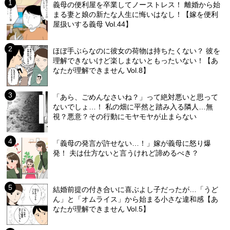
義母の便利屋を卒業してノーストレス！ 離婚から始
まる妻と娘の新たな人生に悔いはなし！【嫁を便利
屋扱いする義母 Vol.44】
ほぼ手ぶらなのに彼女の荷物は持ちたくない？ 彼を
理解できないけど楽しまないともったいない！【あ
なたが理解できません Vol.8】
「あら、ごめんなさいね？」って絶対悪いと思って
ないでしょ…！ 私の畑に平然と踏み入る隣人…無
視？悪意？その行動にモヤモヤが止まらない
「義母の発言が許せない…！」嫁が義母に怒り爆
発！ 夫は仕方ないと言うけれど諦めるべき？
結婚前提の付き合いに喜ぶよし子だったが…「うど
ん」と「オムライス」から始まる小さな違和感【あ
なたが理解できません Vol.5】