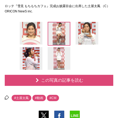
ロッテ『雪見 もちもちカフェ』完成お披露目会に出席した土屋太鳳 （C）
ORICON NewS inc.
この写真の記事を読む
#土屋太鳳
#動画
#CM