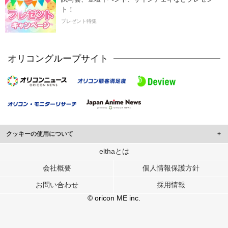
ト！
プレゼント特集
オリコングループサイト
クッキーの使用について
このサイトでは Cookie を使用して、ユーザーに合わせたコンテンツや広告の
elthaとは
表示、ソーシャル メディア機能の提供、広告の表示回数やクリック数の測定を
会社概要
個人情報保護方針
行っています。
また、ユーザーによるサイトの利用状況についても情報を収集し、ソーシャル
お問い合わせ
採用情報
メディアや広告配信、データ解析の各パートナーに提供しています。
各パートナーは、この情報とユーザーが各パートナーに提供した他の情報や、
© oricon ME inc.
ユーザーが各パートナーのサービスを使用したときに収集した他の情報を組み
合わせて使用することがあります。