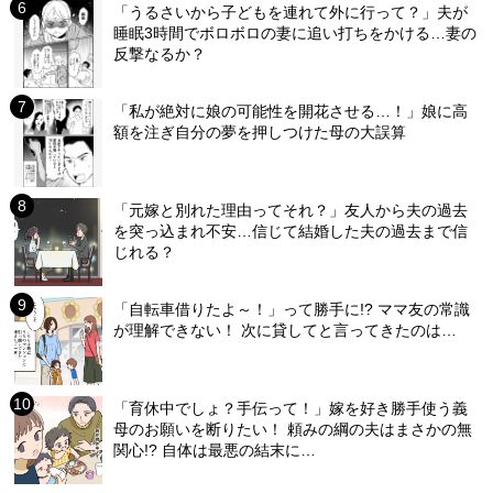
「うるさいから子どもを連れて外に行って？」夫が
睡眠3時間でボロボロの妻に追い打ちをかける…妻の
反撃なるか？
「私が絶対に娘の可能性を開花させる…！」娘に高
額を注ぎ自分の夢を押しつけた母の大誤算
「元嫁と別れた理由ってそれ？」友人から夫の過去
を突っ込まれ不安…信じて結婚した夫の過去まで信
じれる？
「自転車借りたよ～！」って勝手に!? ママ友の常識
が理解できない！ 次に貸してと言ってきたのは…
「育休中でしょ？手伝って！」嫁を好き勝手使う義
母のお願いを断りたい！ 頼みの綱の夫はまさかの無
関心!? 自体は最悪の結末に…