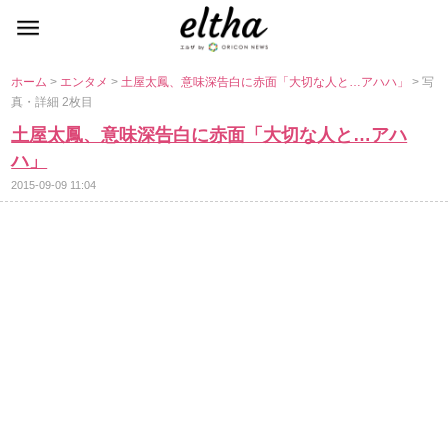
ホーム
>
エンタメ
>
土屋太鳳、意味深告白に赤面「大切な人と…アハハ」
> 写
真・詳細 2枚目
土屋太鳳、意味深告白に赤面「大切な人と…アハ
ハ」
2015-09-09 11:04