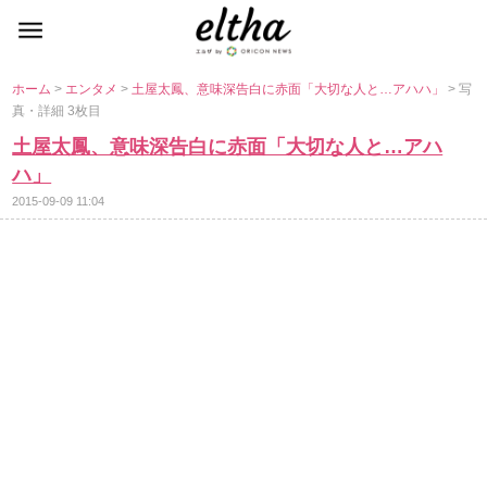
ホーム
>
エンタメ
>
土屋太鳳、意味深告白に赤面「大切な人と…アハハ」
> 写
真・詳細 3枚目
土屋太鳳、意味深告白に赤面「大切な人と…アハ
ハ」
2015-09-09 11:04