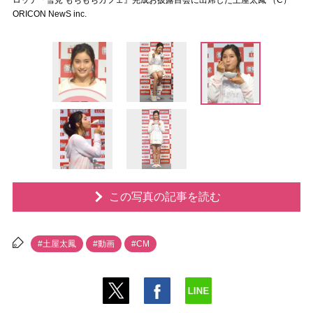
ロッテ『雪見 もちもちカフェ』完成お披露目会に出席した土屋太鳳 （C）
ORICON NewS inc.
この写真の記事を読む
#土屋太鳳
#動画
#CM