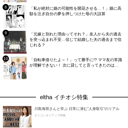
「私が絶対に娘の可能性を開花させる…！」娘に高
額を注ぎ自分の夢を押しつけた母の大誤算
「元嫁と別れた理由ってそれ？」友人から夫の過去
を突っ込まれ不安…信じて結婚した夫の過去まで信
じれる？
「自転車借りたよ～！」って勝手に!? ママ友の常識
が理解できない！ 次に貸してと言ってきたのは…
eltha イチオシ特集
川島海荷さんと学ぶ 日常に潜む“人身取引”のリアル
オリコンタイアップ特集