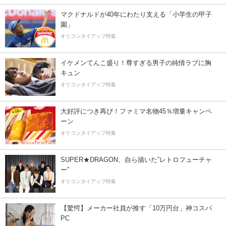
マクドナルドが40年にわたり支える「小学生の甲子
園」
オリコンタイアップ特集
イケメンてんこ盛り！尊すぎる男子の純情ラブに胸
キュン
オリコンタイアップ特集
大好評につき再び！ファミマ名物45％増量キャンペ
ーン
オリコンタイアップ特集
SUPER★DRAGON、自ら描いた”レトロフューチャ
ー”
オリコンタイアップ特集
【驚愕】メーカー社員が推す「10万円台」神コスパ
PC