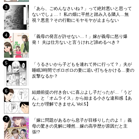
「あら、ごめんなさいね？」って絶対悪いと思って
ないでしょ…！ 私の畑に平然と踏み入る隣人…無
視？悪意？その行動にモヤモヤが止まらない
「義母の発言が許せない…！」嫁が義母に怒り爆
発！ 夫は仕方ないと言うけれど諦めるべき？
「うるさいから子どもを連れて外に行って？」夫が
睡眠3時間でボロボロの妻に追い打ちをかける…妻の
反撃なるか？
結婚前提の付き合いに喜ぶよし子だったが…「うど
ん」と「オムライス」から始まる小さな違和感【あ
なたが理解できません Vol.5】
「嫁に問題があるから息子が目移りしたのよ！」義
母の驚きの見解に唖然…嫁の高学歴が原因だと主
張!?