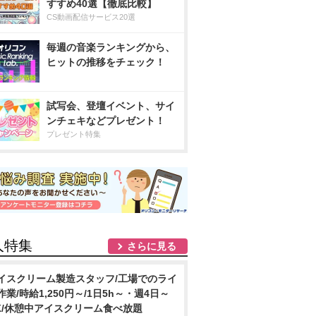
すすめ40選【徹底比較】
CS動画配信サービス20選
毎週の音楽ランキングから、
ヒットの推移をチェック！
試写会、登壇イベント、サイ
ンチェキなどプレゼント！
プレゼント特集
人特集
さらに見る
イスクリーム製造スタッフ/工場でのライ
作業/時給1,250円～/1日5h～・週4日～
K/休憩中アイスクリーム食べ放題