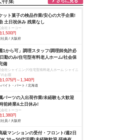
人特集
さらに見る
ケット菓子の検品作業/安心の大手企業!
勤 土日祝休み 残業なし
式会社トーコー
1,500円
社員 / 大阪府
週1から可」調理スタッフ/調理師免許必
/日勤のみ/住宅型有料老人ホーム/社会保
完備
限会社シャイニング/住宅型有料老人ホーム シャイニ
グのお宿
1,075円～1,340円
バイト・パート / 北海道
属パーツの入出荷作業/未経験も大歓迎
7時前終業&土日休み!
式会社トーコー
1,380円
社員 / 大阪府
高級マンションの受付・フロント/週2日
OK 30～50代活躍!未経験歓迎 研修有