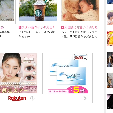
とめ
スタバ新作イッキ見せ！
天使級に可愛い子供たち
猫写真集…
いくつ知ってる？ スタバ新
ペットと子供の仲良しショッ
リ
作まとめ
ト他、SNS話題キッズまとめ