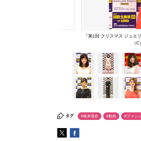
『第1回 クリスマス ジュエ
（C）
タグ
#橋本環奈
#動画
#ファッ