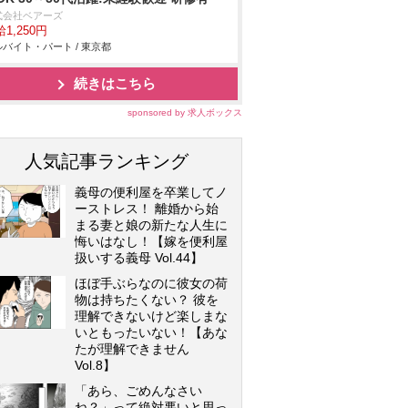
式会社ベアーズ
1,250円
バイト・パート / 東京都
続きはこちら
sponsored by 求人ボックス
人気記事ランキング
義母の便利屋を卒業してノ
ーストレス！ 離婚から始
まる妻と娘の新たな人生に
悔いはなし！【嫁を便利屋
扱いする義母 Vol.44】
ほぼ手ぶらなのに彼女の荷
物は持ちたくない？ 彼を
理解できないけど楽しまな
いともったいない！【あな
たが理解できません
Vol.8】
「あら、ごめんなさい
ね？」って絶対悪いと思っ