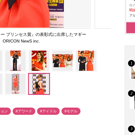
株
時給
アル
リー プリンセス賞』の表彰式に出席したマギー
ORICON NewS inc.
ション
#アワード
#アイドル
#モデル