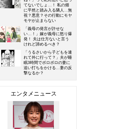
てないでしょ…！ 私の畑
に平然と踏み入る隣人…無
視？悪意？その行動にモヤ
モヤが止まらない
「義母の発言が許せな
い…！」嫁が義母に怒り爆
発！ 夫は仕方ないと言う
けれど諦めるべき？
「うるさいから子どもを連
れて外に行って？」夫が睡
眠3時間でボロボロの妻に
追い打ちをかける…妻の反
撃なるか？
エンタメニュース