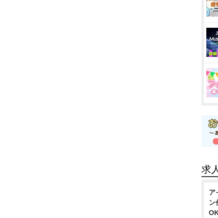
求
ア
ン
O