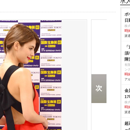
求
ポ
日
株
時給
派遣
「
須
障
有
ン
時給
アル
金
1
株
時給
派遣
超
～