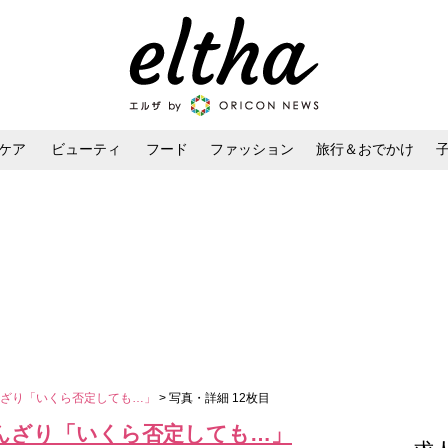
ケア
ビューティ
フード
ファッション
旅行＆おでかけ
ンケア
ダイエット・ボディケア
ヘアスタイル・ヘアアレンジ
んざり「いくら否定しても…」
> 写真・詳細 12枚目
んざり「いくら否定しても…」