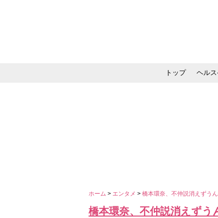
トップ
ヘルス
メイク・コスメ・スキ
ホーム
>
エンタメ
>
橋本環奈、不仲説消えずう
橋本環奈、不仲説消えずう