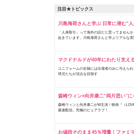
注目★トピックス
川島海荷さんと学ぶ 日常に潜む“人
「人身取引」って海外の話だと思ってませんか
起きています。川島海荷さんと学ぶリアルな実
マクドナルドが40年にわたり支え
ユニフォームの右袖には出場者のみに与えられ
球児たちが頂点を目指す
森崎ウィン×向井康二“両片思い”
森崎ウィンと向井康二がW主演！映画『（LOVE S
最速配信。究極のピュアラブ！
お値段そのまま45％増量！ファミ