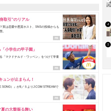
身取引”のリアル
？実は恋愛や悪質ホスト、SNSの投稿からも
態。
る「小学生の甲子園」
る「マクドナルド・ワッペン」をつけて学童
にキュンが止まらん！
ONG）』が8／５よりJ:COM STREAMで
マ夏の大盤振る舞い