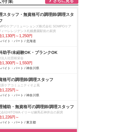
人特集
さらに見る
理スタッフ・無資格可の調理師/調理スタ
フ
OMPOケアソリューションズ株式会社 SOMPOケア
ヴィーレレジデンス札幌桑園駅前の厨房
1,130円～1,250円
バイト・パート / 北海道
科助手/未経験OK・ブランクOK
療法人社団裕栄会
1,300円～1,550円
バイト・パート / 神奈川県
資格可の調理師/調理スタッフ
模原ケアコミュニティそよ風
1,225円～
バイト・パート / 神奈川県
理補助・無資格可の調理師/調理スタッフ
式会社HITOWA イリーゼ練馬石神井台の厨房
1,226円～
バイト・パート / 東京都