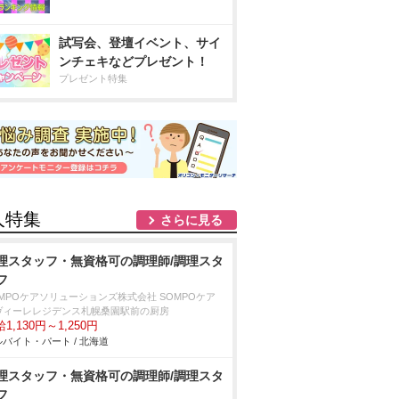
試写会、登壇イベント、サイ
ンチェキなどプレゼント！
プレゼント特集
人特集
さらに見る
理スタッフ・無資格可の調理師/調理スタ
フ
OMPOケアソリューションズ株式会社 SOMPOケア
ヴィーレレジデンス札幌桑園駅前の厨房
1,130円～1,250円
バイト・パート / 北海道
理スタッフ・無資格可の調理師/調理スタ
フ