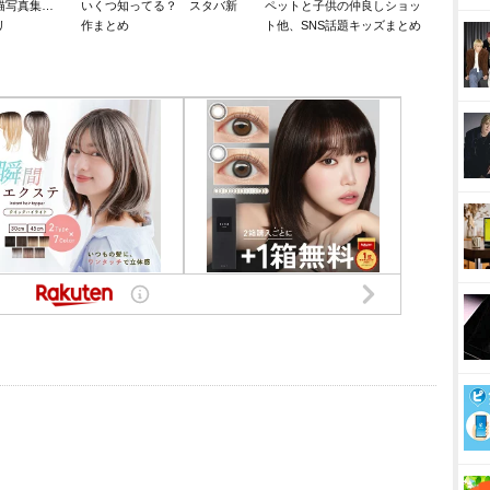
猫写真集…
いくつ知ってる？ スタバ新
ペットと子供の仲良しショッ
リ
作まとめ
ト他、SNS話題キッズまとめ