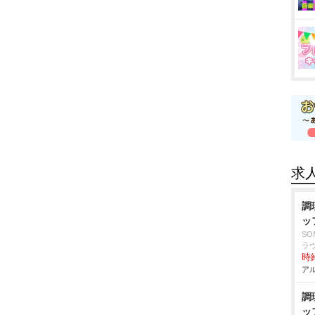
求
調
ッ
S
ラ
時給
アル
調
ッ