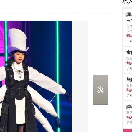
求
調
ッ
S
ラ
時給
アル
歯
医
時給
アル
無
相
時給
アル
調
株
時給
アル