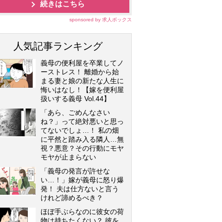
続きはこちら
sponsored by 求人ボックス
人気記事ランキング
義母の便利屋を卒業してノ
ーストレス！ 離婚から始
まる妻と娘の新たな人生に
悔いはなし！【嫁を便利屋
扱いする義母 Vol.44】
「あら、ごめんなさい
ね？」って絶対悪いと思っ
てないでしょ…！ 私の畑
に平然と踏み入る隣人…無
視？悪意？その行動にモヤ
モヤが止まらない
「義母の発言が許せな
い…！」嫁が義母に怒り爆
発！ 夫は仕方ないと言う
けれど諦めるべき？
ほぼ手ぶらなのに彼女の荷
物は持ちたくない？ 彼を