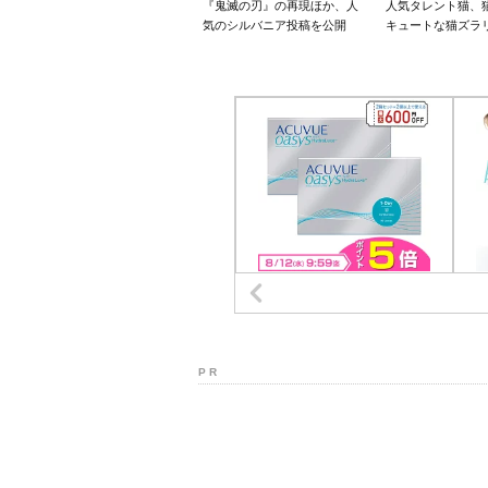
『鬼滅の刃』の再現ほか、人
人気タレント猫、
気のシルバニア投稿を公開
キュートな猫ズラ
P R