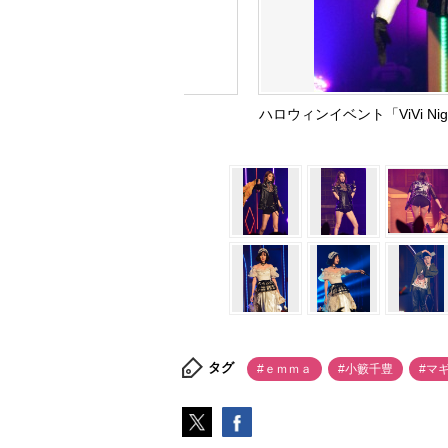
ハロウィンイベント「ViVi N
タグ
#ｅｍｍａ
#小籔千豊
#マ