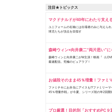
注目★トピックス
マクドナルドが40年にわたり支え
ユニフォームの右袖には出場者のみに与えられ
球児たちが頂点を目指す
森崎ウィン×向井康二“両片思い”
森崎ウィンと向井康二がW主演！映画『（LOVE S
最速配信。究極のピュアラブ！
お値段そのまま45％増量！ファミ
ファミチキにお弁当にアイスも!?ファミリーマ
45％増量作戦」が今夏、シリーズ初の年2回開
プロ厳選！目的別「おすすめPC９