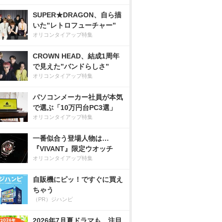
SUPER★DRAGON、自ら描
いた”レトロフューチャー”
オリコンタイアップ特集
CROWN HEAD、結成1周年
で見えた”バンドらしさ”
オリコンタイアップ特集
パソコンメーカー社員が本気
で選ぶ「10万円台PC3選」
オリコンタイアップ特集
一番似合う登場人物は…
『VIVANT』限定ウオッチ
オリコンタイアップ特集
自販機にピッ！ですぐに買え
ちゃう
（PR）ジハンピ
2026年7月夏ドラマも、注目