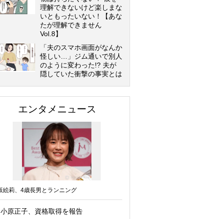
理解できないけど楽しまな
いともったいない！【あな
たが理解できません
Vol.8】
「夫のスマホ画面がなんか
怪しい…」ジム通いで別人
のように変わった!? 夫が
隠していた衝撃の事実とは
エンタメニュース
坂絵莉、4歳長男とランニング
小原正子、資格取得を報告