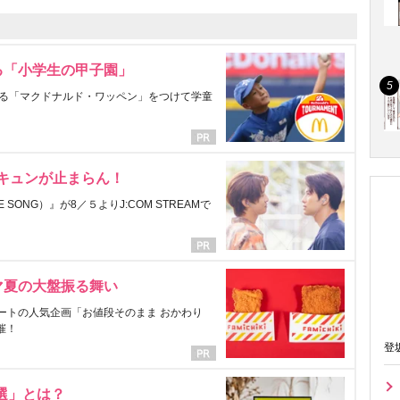
る「小学生の甲子園」
る「マクドナルド・ワッペン」をつけて学童
にキュンが止まらん！
ONG）』が8／５よりJ:COM STREAMで
マ夏の大盤振る舞い
ートの人気企画「お値段そのまま おかわり
催！
登
選」とは？