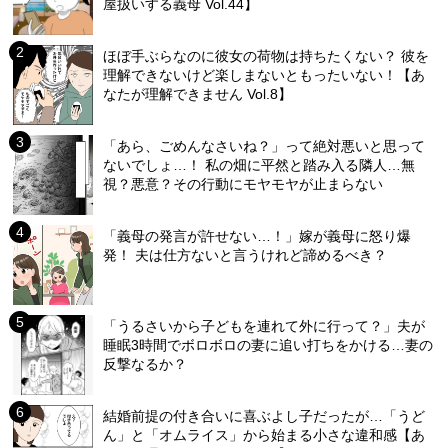
屋扱いする義母 Vol.44】
ほぼ手ぶらなのに彼女の荷物は持ちたくない？ 彼を
理解できないけど楽しまないともったいない！【あ
なたが理解できません Vol.8】
「あら、ごめんなさいね？」って絶対悪いと思って
ないでしょ…！ 私の畑に平然と踏み入る隣人…無
視？悪意？その行動にモヤモヤが止まらない
「義母の発言が許せない…！」嫁が義母に怒り爆
発！ 夫は仕方ないと言うけれど諦めるべき？
「うるさいから子どもを連れて外に行って？」夫が
睡眠3時間でボロボロの妻に追い打ちをかける…妻の
反撃なるか？
結婚前提の付き合いに喜ぶよし子だったが…「うど
ん」と「オムライス」から始まる小さな違和感【あ