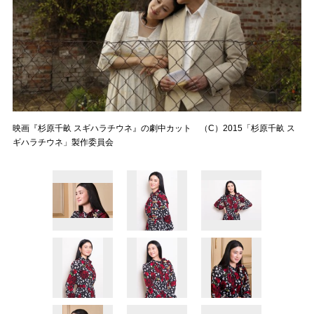
映画『杉原千畝 スギハラチウネ』の劇中カット （C）2015「杉原千畝 ス
ギハラチウネ」製作委員会