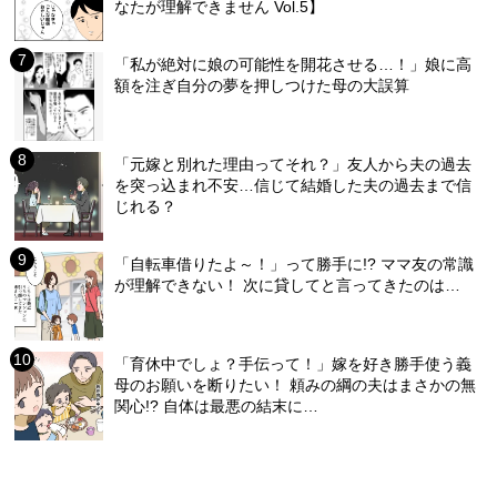
なたが理解できません Vol.5】
「私が絶対に娘の可能性を開花させる…！」娘に高
額を注ぎ自分の夢を押しつけた母の大誤算
「元嫁と別れた理由ってそれ？」友人から夫の過去
を突っ込まれ不安…信じて結婚した夫の過去まで信
じれる？
「自転車借りたよ～！」って勝手に!? ママ友の常識
が理解できない！ 次に貸してと言ってきたのは…
「育休中でしょ？手伝って！」嫁を好き勝手使う義
母のお願いを断りたい！ 頼みの綱の夫はまさかの無
関心!? 自体は最悪の結末に…