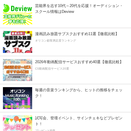
芸能界を志す10代～20代を応援！オーディション・
スクール情報はDeview
漫画読み放題サブスクおすすめ11選【徹底比較】
オリコン顧客満足度ランキング
2026年動画配信サービスおすすめ40選【徹底比較】
CS動画配信サービス20選
毎週の音楽ランキングから、ヒットの推移をチェッ
ク！
試写会、登壇イベント、サインチェキなどプレゼン
ト！
プレゼント特集