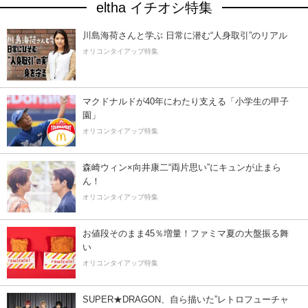
eltha イチオシ特集
川島海荷さんと学ぶ 日常に潜む“人身取引”のリアル
オリコンタイアップ特集
マクドナルドが40年にわたり支える「小学生の甲子
園」
オリコンタイアップ特集
森崎ウィン×向井康二“両片思い”にキュンが止まら
ん！
オリコンタイアップ特集
お値段そのまま45％増量！ファミマ夏の大盤振る舞
い
オリコンタイアップ特集
SUPER★DRAGON、自ら描いた”レトロフューチャ