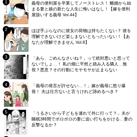
義母の便利屋を卒業してノーストレス！ 離婚から始
まる妻と娘の新たな人生に悔いはなし！【嫁を便利
屋扱いする義母 Vol.44】
ほぼ手ぶらなのに彼女の荷物は持ちたくない？ 彼を
理解できないけど楽しまないともったいない！【あ
なたが理解できません Vol.8】
「あら、ごめんなさいね？」って絶対悪いと思って
ないでしょ…！ 私の畑に平然と踏み入る隣人…無
視？悪意？その行動にモヤモヤが止まらない
「義母の発言が許せない…！」嫁が義母に怒り爆
発！ 夫は仕方ないと言うけれど諦めるべき？
「うるさいから子どもを連れて外に行って？」夫が
睡眠3時間でボロボロの妻に追い打ちをかける…妻の
反撃なるか？