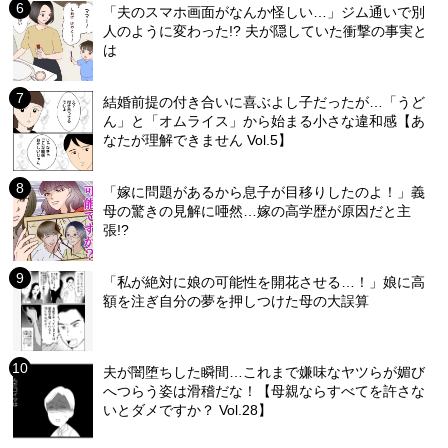
「夫のスマホ画面がなんか怪しい…」ジム通いで別
人のように変わった!? 夫が隠していた衝撃の事実と
は
結婚前提の付き合いに喜ぶよし子だったが…「うど
ん」と「オムライス」から始まる小さな違和感【あ
なたが理解できません Vol.5】
「嫁に問題があるから息子が目移りしたのよ！」義
母の驚きの見解に唖然…嫁の高学歴が原因だと主
張!?
「私が絶対に娘の可能性を開花させる…！」娘に高
額を注ぎ自分の夢を押しつけた母の大誤算
夫が闇堕ちした瞬間…これまで嫌味なヤツらが媚び
へつらう姿は滑稽だな！【母親ならすべてを許さな
いとダメですか？ Vol.28】