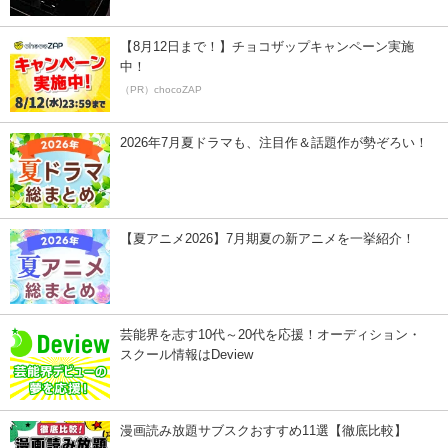
【8月12日まで！】チョコザップキャンペーン実施
中！
（PR）chocoZAP
2026年7月夏ドラマも、注目作＆話題作が勢ぞろい！
【夏アニメ2026】7月期夏の新アニメを一挙紹介！
芸能界を志す10代～20代を応援！オーディション・
スクール情報はDeview
漫画読み放題サブスクおすすめ11選【徹底比較】