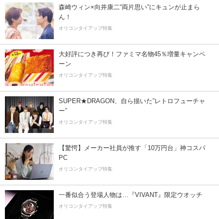
森崎ウィン×向井康二“両片思い”にキュンが止まら
ん！
オリコンタイアップ特集
大好評につき再び！ファミマ名物45％増量キャンペ
ーン
オリコンタイアップ特集
SUPER★DRAGON、自ら描いた”レトロフューチャ
ー”
オリコンタイアップ特集
【驚愕】メーカー社員が推す「10万円台」神コスパ
PC
オリコンタイアップ特集
一番似合う登場人物は…『VIVANT』限定ウオッチ
オリコンタイアップ特集