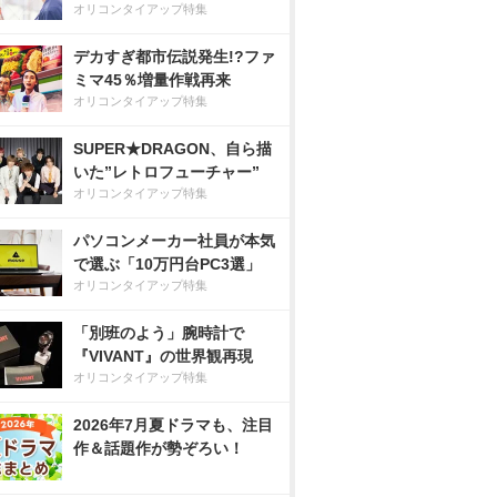
オリコンタイアップ特集
デカすぎ都市伝説発生!?ファ
ミマ45％増量作戦再来
オリコンタイアップ特集
SUPER★DRAGON、自ら描
いた”レトロフューチャー”
オリコンタイアップ特集
パソコンメーカー社員が本気
で選ぶ「10万円台PC3選」
オリコンタイアップ特集
「別班のよう」腕時計で
『VIVANT』の世界観再現
オリコンタイアップ特集
2026年7月夏ドラマも、注目
作＆話題作が勢ぞろい！