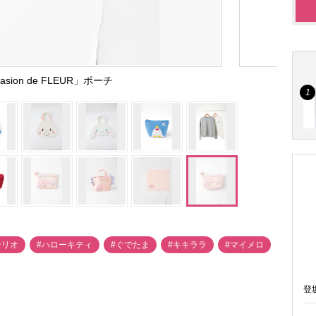
asion de FLEUR」ポーチ
ンリオ
#ハローキティ
#ぐでたま
#キキララ
#マイメロ
登