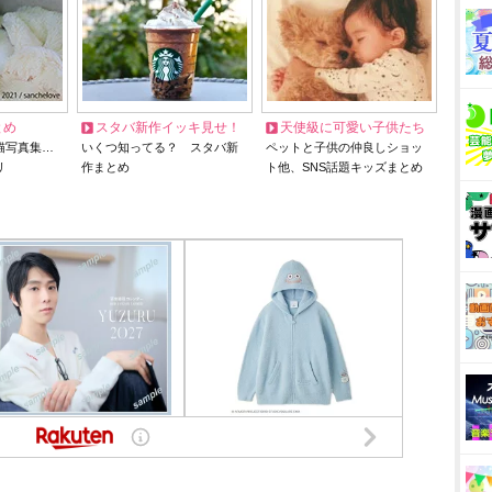
とめ
スタバ新作イッキ見せ！
天使級に可愛い子供たち
猫写真集…
いくつ知ってる？ スタバ新
ペットと子供の仲良しショッ
リ
作まとめ
ト他、SNS話題キッズまとめ