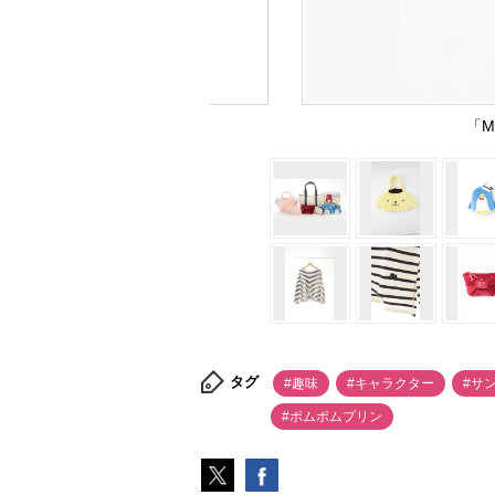
「M
タグ
#趣味
#キャラクター
#サ
#ポムポムプリン