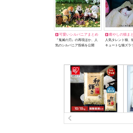
可愛いシルバニアまとめ
癒やしの猫ま
『鬼滅の刃』の再現ほか、人
人気タレント猫、
気のシルバニア投稿を公開
キュートな猫ズラ