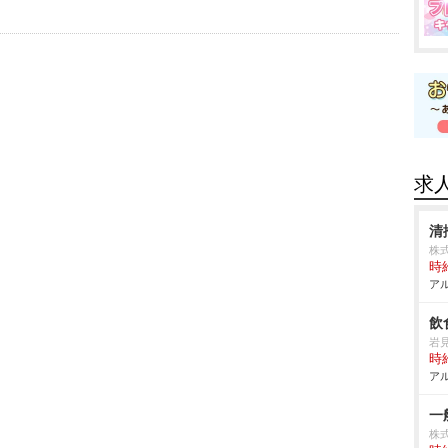
求
清
株
時給
アル
飲
見
時給
アル
一
株