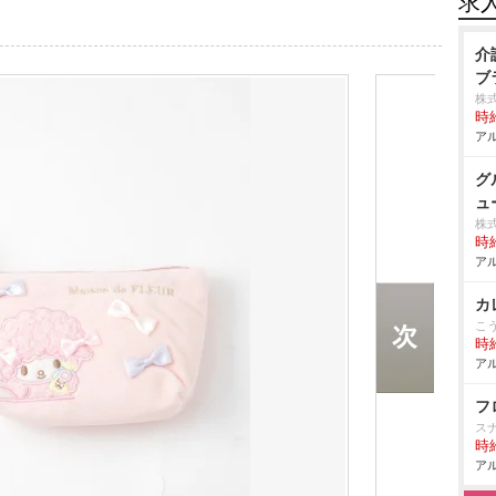
求
介
ブ
株
時給
アル
グ
ュ
株
時給
アル
カ
こ
時給
アル
フ
ス
時給
アル