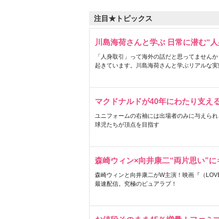
注目★トピックス
川島海荷さんと学ぶ 日常に潜む“人
「人身取引」って海外の話だと思ってませんか
起きています。川島海荷さんと学ぶリアルな実
マクドナルドが40年にわたり支え
ユニフォームの右袖には出場者のみに与えられ
球児たちが頂点を目指す
森崎ウィン×向井康二“両片思い”
森崎ウィンと向井康二がW主演！映画『（LOVE S
最速配信。究極のピュアラブ！