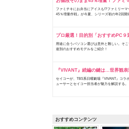
お値段そのまま45％増量！ファミ
ファミチキにお弁当にアイスも!?ファミリーマ
45％増量作戦」が今夏、シリーズ初の年2回開
プロ厳選！目的別「おすすめPC９
用途に合うパソコン選びは意外と難しい。そこ
途別のおすすめモデルをご紹介！
『VIVANT』続編の鍵は…世界観
セイコーが、TBS系日曜劇場『VIVANT』コ
ューサーとセイコー担当者が魅力を解説する。
おすすめコンテンツ