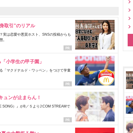
身取引”のリアル
？実は恋愛や悪質ホスト、SNSの投稿からも
態。
る「小学生の甲子園」
る「マクドナルド・ワッペン」をつけて学童
にキュンが止まらん！
ONG）』が8／５よりJ:COM STREAMで