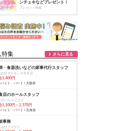
ンチェキなどプレゼント！
プレゼント特集
人特集
さらに見る
掃・食器洗いなどの家事代行スタッフ
式会社ダスキン今宮支店
1,400円
バイト・パート / 大阪府
食店のホールスタッフ
沢バル かどかど
1,100円～1,375円
バイト・パート / 北海道
般事務
式会社アキザト