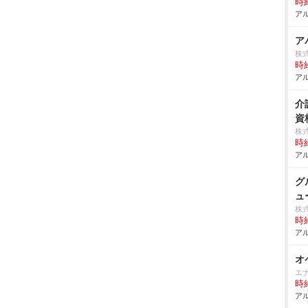
時給
アル
ア
株
時給
アル
介
資
株
時給
アル
グ
ュ
株
時給
アル
オ
エ
時給
アル