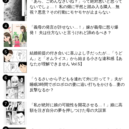
「あら、ごめんなさいね？」って絶対悪いと思って
ないでしょ…！ 私の畑に平然と踏み入る隣人…無
視？悪意？その行動にモヤモヤが止まらない
「義母の発言が許せない…！」嫁が義母に怒り爆
発！ 夫は仕方ないと言うけれど諦めるべき？
結婚前提の付き合いに喜ぶよし子だったが…「うど
ん」と「オムライス」から始まる小さな違和感【あ
なたが理解できません Vol.5】
「うるさいから子どもを連れて外に行って？」夫が
睡眠3時間でボロボロの妻に追い打ちをかける…妻の
反撃なるか？
「私が絶対に娘の可能性を開花させる…！」娘に高
額を注ぎ自分の夢を押しつけた母の大誤算