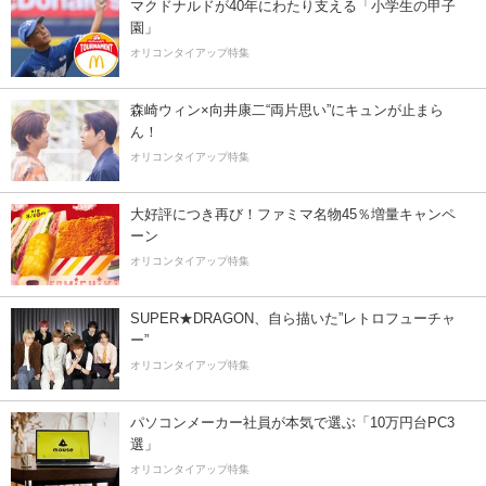
マクドナルドが40年にわたり支える「小学生の甲子
園」
オリコンタイアップ特集
森崎ウィン×向井康二“両片思い”にキュンが止まら
ん！
オリコンタイアップ特集
大好評につき再び！ファミマ名物45％増量キャンペ
ーン
オリコンタイアップ特集
SUPER★DRAGON、自ら描いた”レトロフューチャ
ー”
オリコンタイアップ特集
パソコンメーカー社員が本気で選ぶ「10万円台PC3
選」
オリコンタイアップ特集