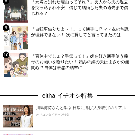
「元嫁と別れた理由ってそれ？」友人から夫の過去
を突っ込まれ不安…信じて結婚した夫の過去まで信
じれる？
「自転車借りたよ～！」って勝手に!? ママ友の常識
が理解できない！ 次に貸してと言ってきたのは…
「育休中でしょ？手伝って！」嫁を好き勝手使う義
母のお願いを断りたい！ 頼みの綱の夫はまさかの無
関心!? 自体は最悪の結末に…
eltha イチオシ特集
川島海荷さんと学ぶ 日常に潜む“人身取引”のリアル
オリコンタイアップ特集