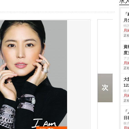
求
「
月
特
月給
正社
資
度
ア
月
正社
大
1
株式
月給
正社
「
日
株
月