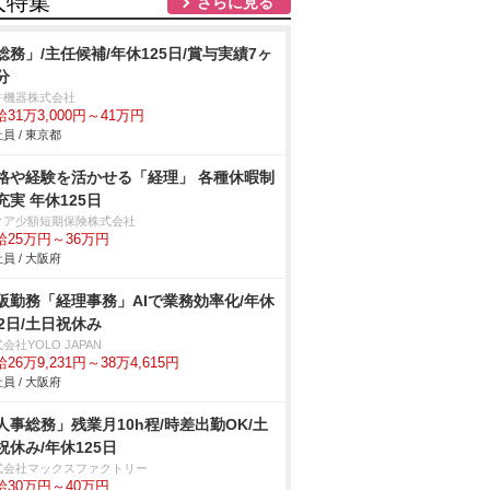
人特集
さらに見る
総務」/主任候補/年休125日/賞与実績7ヶ
分
許機器株式会社
31万3,000円～41万円
員 / 東京都
格や経験を活かせる「経理」 各種休暇制
充実 年休125日
クア少額短期保険株式会社
給25万円～36万円
員 / 大阪府
阪勤務「経理事務」AIで業務効率化/年休
22日/土日祝休み
会社YOLO JAPAN
26万9,231円～38万4,615円
員 / 大阪府
人事総務」残業月10h程/時差出勤OK/土
祝休み/年休125日
式会社マックスファクトリー
給30万円～40万円