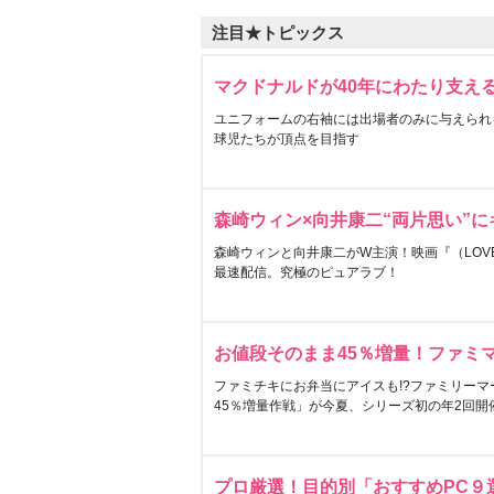
注目★トピックス
マクドナルドが40年にわたり支え
ユニフォームの右袖には出場者のみに与えられ
球児たちが頂点を目指す
森崎ウィン×向井康二“両片思い”
森崎ウィンと向井康二がW主演！映画『（LOVE S
最速配信。究極のピュアラブ！
お値段そのまま45％増量！ファミ
ファミチキにお弁当にアイスも!?ファミリーマ
45％増量作戦」が今夏、シリーズ初の年2回開
プロ厳選！目的別「おすすめPC９