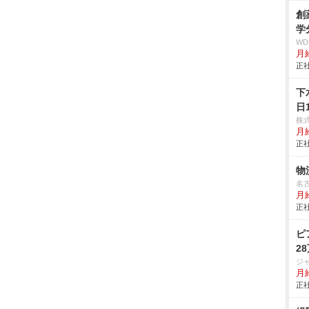
創
学
W
月給
正社
下
日
株
月
正社
物
名
月
正社
ピ
2
ジ
月
正社