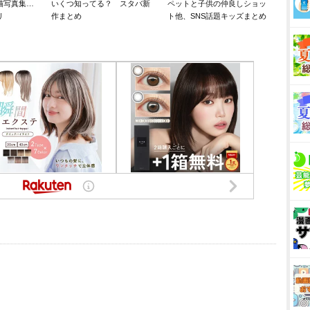
猫写真集…
いくつ知ってる？ スタバ新
ペットと子供の仲良しショッ
リ
作まとめ
ト他、SNS話題キッズまとめ