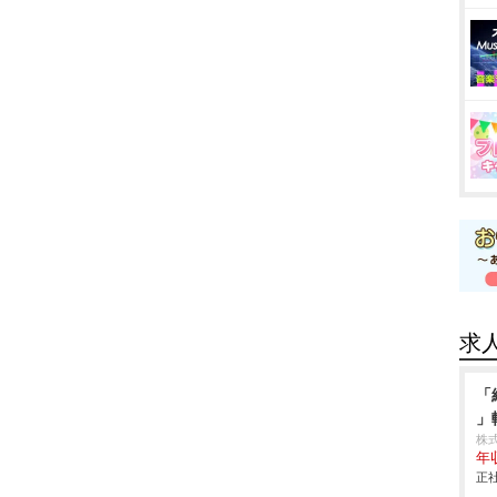
求
「
」
株式
年
正社