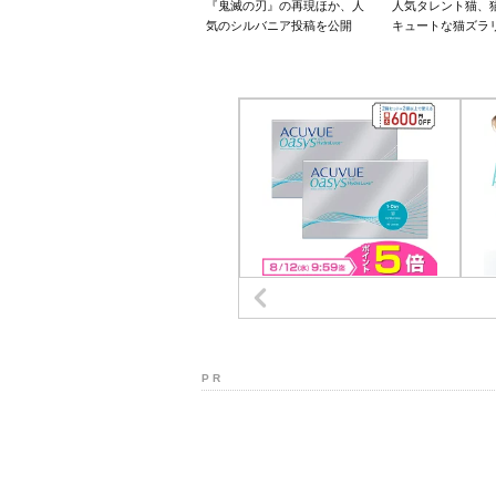
『鬼滅の刃』の再現ほか、人
人気タレント猫、
気のシルバニア投稿を公開
キュートな猫ズラ
P R