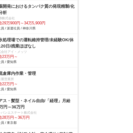
薬開発におけるタンパク質の発現精製/化
分析
DB株式会社
29万900円～34万5,900円
員 / 派遣社員 / 神奈川県
水処理場での運転維持管理/未経験OK/休
120日/残業ほぼなし
式会社アイ・メッツ
給23万円～
員 / 愛知県
流倉庫内作業・管理
古屋営業所
給22万円～
員 / 愛知県
アス・髪型・ネイル自由/「経理」月給
8万円～36万円
ャパンエステート株式会社
給28万円～36万円
員 / 東京都