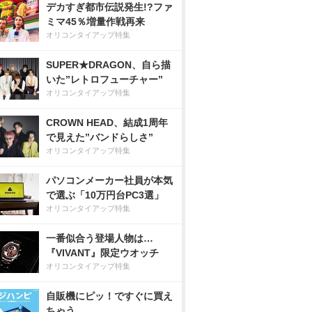
デカすぎ都市伝説発生!?ファ
ミマ45％増量作戦再来
オリコンタイアップ特集
SUPER★DRAGON、自ら描
いた”レトロフューチャー”
オリコンタイアップ特集
CROWN HEAD、結成1周年
で見えた”バンドらしさ”
オリコンタイアップ特集
パソコンメーカー社員が本気
で選ぶ「10万円台PC3選」
オリコンタイアップ特集
一番似合う登場人物は…
『VIVANT』限定ウオッチ
オリコンタイアップ特集
自販機にピッ！ですぐに買え
ちゃう