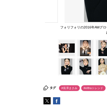
フォリフォリの2016年AWグローバ
タグ
#長澤まさみ
#elthaトレンド