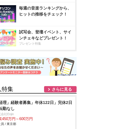
毎週の音楽ランキングから、
ヒットの推移をチェック！
試写会、登壇イベント、サイ
ンチェキなどプレゼント！
プレゼント特集
人特集
さらに見る
経理」経験者募集」年休122日」完休2日
転勤なし
会社Enjin
収450万円～600万円
員 / 東京都