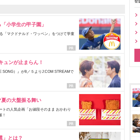
登
る「小学生の甲子園」
る「マクドナルド・ワッペン」をつけて学童
にキュンが止まらん！
ONG）』が8／５よりJ:COM STREAMで
マ夏の大盤振る舞い
ートの人気企画「お値段そのまま おかわり
催！
選」とは？