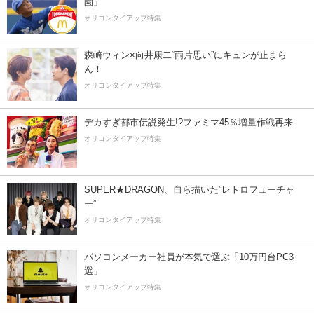
園」
オリコンタイアップ特集
森崎ウィン×向井康二“両片思い”にキュンが止まら
ん！
オリコンタイアップ特集
デカすぎ都市伝説発生!?ファミマ45％増量作戦再来
オリコンタイアップ特集
SUPER★DRAGON、自ら描いた”レトロフューチャ
ー”
オリコンタイアップ特集
パソコンメーカー社員が本気で選ぶ「10万円台PC3
選」
オリコンタイアップ特集