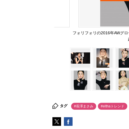
フォリフォリの2016年AWグローバ
タグ
#長澤まさみ
#elthaトレンド