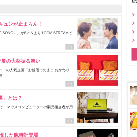
登
にキュンが止まらん！
ONG）』が8／５よりJ:COM STREAMで
マ夏の大盤振る舞い
ートの人気企画「お値段そのまま おかわり
催！
選」とは？
で、マウスコンピューターの製品担当者が用
表現した腕時計登場