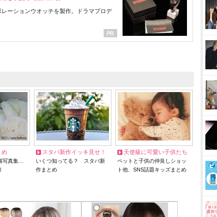
ラボレーションウオッチを製作。ドラマプロデ
とめ
スタバ新作イッキ見せ！
天使級に可愛い子供たち
猫写真集…
いくつ知ってる？ スタバ新
ペットと子供の仲良しショッ
リ
作まとめ
ト他、SNS話題キッズまとめ