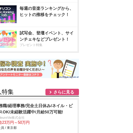
毎週の音楽ランキングから、
ヒットの推移をチェック！
試写会、登壇イベント、サイ
ンチェキなどプレゼント！
プレゼント特集
人特集
さらに見る
務職/経理事務/完全土日休み/ネイル・ピ
スOK/未経験活躍中/月給50万可能!
illeureVie株式会社
給23万円～50万円
員 / 東京都