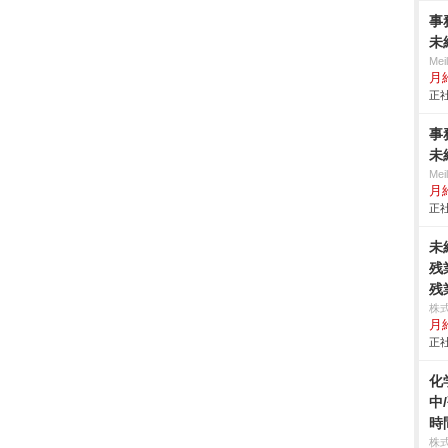
事
未
Me
月
正社
事
未
Me
月
正社
未
残
残
株
月
正社
化
中
時
株式