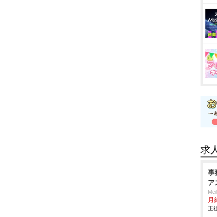
求
事
ア
Me
月
正社