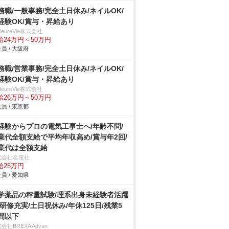
務職/一般事務/完全土日休み/ネイルOK/
経験OK/賞与・昇給あり
illeureVie株式会社
給24万円～50万円
員 / 大阪府
務職/営業事務/完全土日休み/ネイルOK/
経験OK/賞与・昇給あり
illeureVie株式会社
給26万円～50万円
員 / 東京都
経験からプロの電気工事士へ/年齢不問/
業代全額支給で平均年収高め/賞与年2回/
業代は全額支給
式会社名電社
給25万円
員 / 愛知県
学薬品の秤量試験/理系出身未経験者活躍
/研修充実/土日祝休み/年休125日/残業5
間以下
会社BREXA Advan