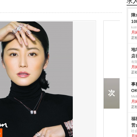
求
障
1
ko
月
正社
地
店
有
月
正社
事
O
Me
月
正社
福
営
社
月