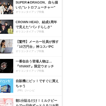
SUPER★DRAGON、自ら描
いた”レトロフューチャー”
オリコンタイアップ特集
CROWN HEAD、結成1周年
で見えた”バンドらしさ”
オリコンタイアップ特集
【驚愕】メーカー社員が推す
「10万円台」神コスパPC
オリコンタイアップ特集
一番似合う登場人物は…
『VIVANT』限定ウオッチ
オリコンタイアップ特集
自販機にピッ！ですぐに買え
ちゃう
（PR）ジハンピ
朝1分貼るだけ！ミルクピー
ルで一日中ずっとうるツヤ肌