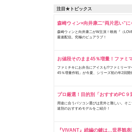
注目★トピックス
森崎ウィン×向井康二“両片思い”
森崎ウィンと向井康二がW主演！映画『（LOVE S
最速配信。究極のピュアラブ！
お値段そのまま45％増量！ファミ
ファミチキにお弁当にアイスも!?ファミリーマ
45％増量作戦」が今夏、シリーズ初の年2回開
プロ厳選！目的別「おすすめPC９
用途に合うパソコン選びは意外と難しい。そこ
途別のおすすめモデルをご紹介！
『VIVANT』続編の鍵は…世界観