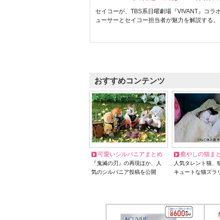
セイコーが、TBS系日曜劇場『VIVANT』コ
ューサーとセイコー担当者が魅力を解説する。
おすすめコンテンツ
可愛いシルバニアまとめ
癒やしの猫ま
『鬼滅の刃』の再現ほか、人
人気タレント猫、
気のシルバニア投稿を公開
キュートな猫ズラ