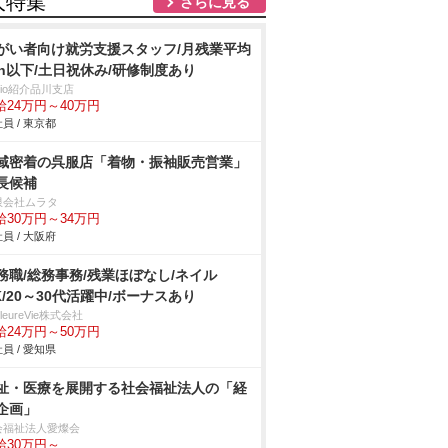
人特集
さらに見る
がい者向け就労支援スタッフ/月残業平均
0h以下/土日祝休み/研修制度あり
trio紹介品川支店
給24万円～40万円
員 / 東京都
域密着の呉服店「着物・振袖販売営業」
長候補
限会社ムラタ
給30万円～34万円
員 / 大阪府
務職/総務事務/残業ほぼなし/ネイル
K/20～30代活躍中/ボーナスあり
illeureVie株式会社
給24万円～50万円
員 / 愛知県
祉・医療を展開する社会福祉法人の「経
企画」
会福祉法人愛燦会
給30万円～