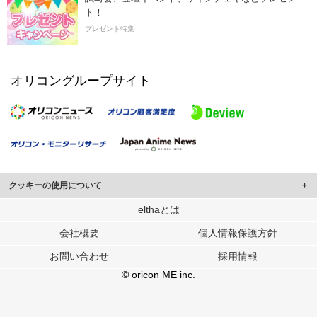
ト！
プレゼント特集
オリコングループサイト
クッキーの使用について
このサイトでは Cookie を使用して、ユーザーに合わせたコンテンツや広告の
elthaとは
表示、ソーシャル メディア機能の提供、広告の表示回数やクリック数の測定を
会社概要
個人情報保護方針
行っています。
また、ユーザーによるサイトの利用状況についても情報を収集し、ソーシャル
お問い合わせ
採用情報
メディアや広告配信、データ解析の各パートナーに提供しています。
各パートナーは、この情報とユーザーが各パートナーに提供した他の情報や、
© oricon ME inc.
ユーザーが各パートナーのサービスを使用したときに収集した他の情報を組み
合わせて使用することがあります。