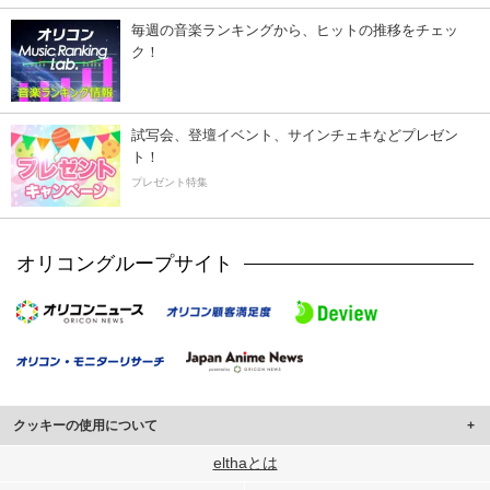
毎週の音楽ランキングから、ヒットの推移をチェッ
ク！
試写会、登壇イベント、サインチェキなどプレゼン
ト！
プレゼント特集
オリコングループサイト
クッキーの使用について
このサイトでは Cookie を使用して、ユーザーに合わせたコンテンツや広告の
elthaとは
表示、ソーシャル メディア機能の提供、広告の表示回数やクリック数の測定を