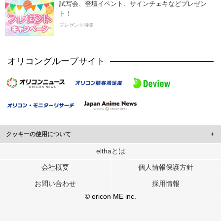
試写会、登壇イベント、サインチェキなどプレゼン
ト！
プレゼント特集
オリコングループサイト
クッキーの使用について
このサイトでは Cookie を使用して、ユーザーに合わせたコンテンツや広告の
elthaとは
表示、ソーシャル メディア機能の提供、広告の表示回数やクリック数の測定を
会社概要
個人情報保護方針
行っています。
また、ユーザーによるサイトの利用状況についても情報を収集し、ソーシャル
お問い合わせ
採用情報
メディアや広告配信、データ解析の各パートナーに提供しています。
各パートナーは、この情報とユーザーが各パートナーに提供した他の情報や、
© oricon ME inc.
ユーザーが各パートナーのサービスを使用したときに収集した他の情報を組み
合わせて使用することがあります。