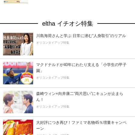
eltha イチオシ特集
川島海荷さんと学ぶ 日常に潜む“人身取引”のリアル
オリコンタイアップ特集
マクドナルドが40年にわたり支える「小学生の甲子
園」
オリコンタイアップ特集
森崎ウィン×向井康二“両片思い”にキュンが止まら
ん！
オリコンタイアップ特集
大好評につき再び！ファミマ名物45％増量キャンペ
ーン