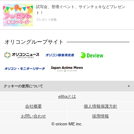
試写会、登壇イベント、サインチェキなどプレゼン
ト！
プレゼント特集
オリコングループサイト
クッキーの使用について
このサイトでは Cookie を使用して、ユーザーに合わせたコンテンツや広告の
elthaとは
表示、ソーシャル メディア機能の提供、広告の表示回数やクリック数の測定を
会社概要
個人情報保護方針
行っています。
また、ユーザーによるサイトの利用状況についても情報を収集し、ソーシャル
お問い合わせ
採用情報
メディアや広告配信、データ解析の各パートナーに提供しています。
各パートナーは、この情報とユーザーが各パートナーに提供した他の情報や、
© oricon ME inc.
ユーザーが各パートナーのサービスを使用したときに収集した他の情報を組み
合わせて使用することがあります。