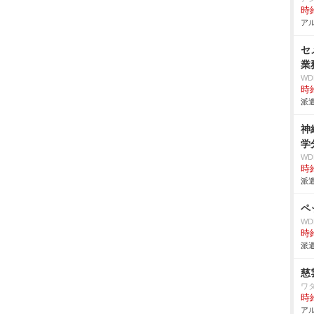
時給
アル
セ
業
W
時給
派遣
神
学
W
時給
派遣
ペ
W
時給
派遣
慈
ワ
時給
アル