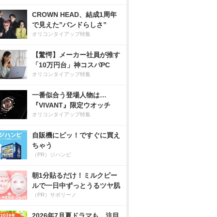
CROWN HEAD、結成1周年
で見えた”バンドらしさ”
オリコンタイアップ特集
【驚愕】メーカー社員が推す
「10万円台」神コスパPC
オリコンタイアップ特集
一番似合う登場人物は…
『VIVANT』限定ウオッチ
オリコンタイアップ特集
自販機にピッ！ですぐに買え
ちゃう
（PR）ジハンピ
朝1分貼るだけ！ミルクピー
ルで一日中ずっとうるツヤ肌
（PR）サボリーノ
2026年7月夏ドラマも、注目