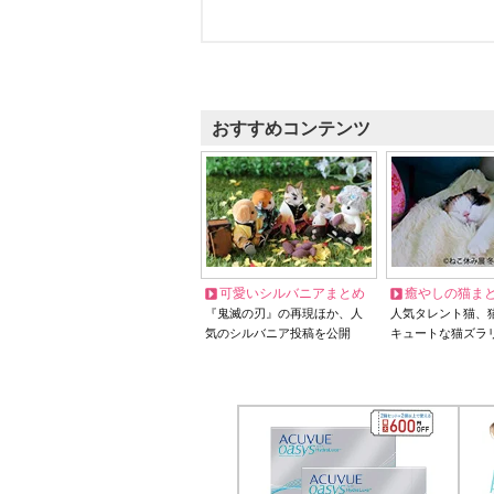
おすすめコンテンツ
可愛いシルバニアまとめ
癒やしの猫ま
『鬼滅の刃』の再現ほか、人
人気タレント猫、
気のシルバニア投稿を公開
キュートな猫ズラ