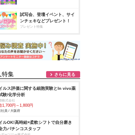
試写会、登壇イベント、サイ
ンチェキなどプレゼント！
プレゼント特集
人特集
さらに見る
イルス評価に関する細胞実験とIn vivo薬
試験/化学分析
DB株式会社
1,700円～1,800円
社員 / 大阪府
イルOK!高時給×柔軟シフトで自分磨き
全力パチンコスタッフ
ンダーツリー株式会社