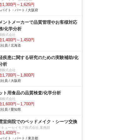
1,300円～1,625円
バイト・パート / 大阪府
メントメーカーで品質管理やお客様対応
務/化学分析
DB株式会社
1,400円～1,450円
社員 / 北海道
経疾患に関する研究のための実験補助/化
分析
DB株式会社
1,700円～1,800円
社員 / 大阪府
ット用食品の品質検査/化学分析
DB株式会社
1,600円～1,700円
社員 / 愛知県
雲堂病院でのベッドメイク・シーツ交換
タキューセイモア株式会社 業務部
1,400円～
バイト・パート / 東京都