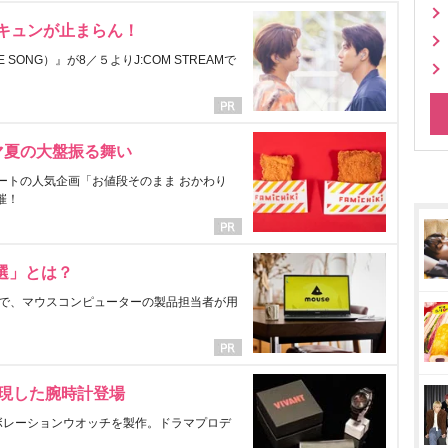
にキュンが止まらん！
ONG）』が8／５よりJ:COM STREAMで
マ夏の大盤振る舞い
ートの人気企画「お値段そのまま おかわり
催！
選」とは？
で、マウスコンピューターの製品担当者が用
表現した腕時計登場
ラボレーションウオッチを製作。ドラマプロデ