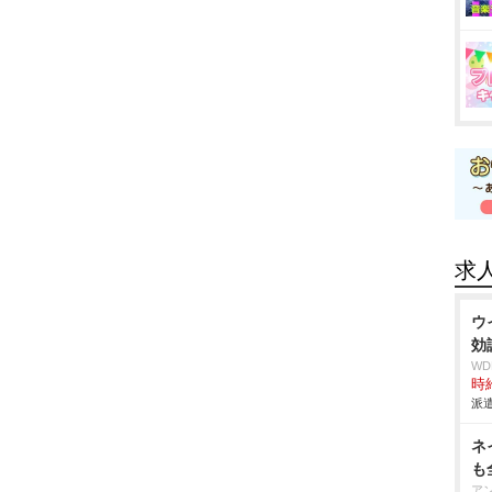
求
ウ
効
W
時給
派遣
ネ
も
ア