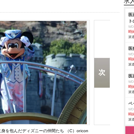
求
医
ト
W
時給
派遣
医
W
時給
派遣
医
W
時給
派遣
ペ
W
時給
派遣
を包んだディズニーの仲間たち （C）oricon