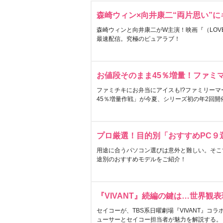
森崎ウィン×向井康二“両片思い”
森崎ウィンと向井康二がW主演！映画『（LOVE S
最速配信。究極のピュアラブ！
お値段そのまま45％増量！ファミ
ファミチキにお弁当にアイスも!?ファミリーマ
45％増量作戦」が今夏、シリーズ初の年2回開
プロ厳選！目的別「おすすめPC９
用途に合うパソコン選びは意外と難しい。そこ
途別のおすすめモデルをご紹介！
『VIVANT』続編の鍵は…世界観
セイコーが、TBS系日曜劇場『VIVANT』コ
ューサーとセイコー担当者が魅力を解説する。