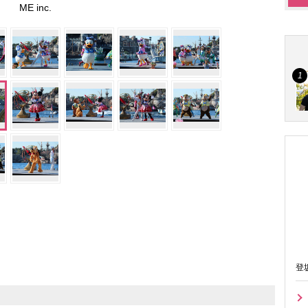
ME inc.
登