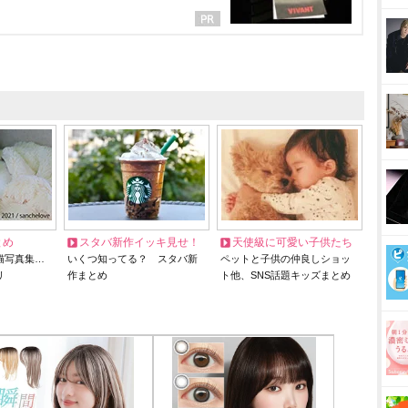
とめ
スタバ新作イッキ見せ！
天使級に可愛い子供たち
猫写真集…
いくつ知ってる？ スタバ新
ペットと子供の仲良しショッ
リ
作まとめ
ト他、SNS話題キッズまとめ